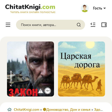
ChitatKnigi
.com
Гость
Читать книги онлайн полностью
ChitatKnigi.com
»
🟠Домоводство, Дом и семья
»
Здоровье
»