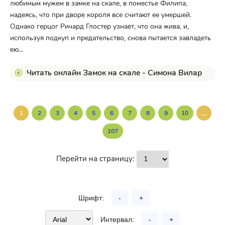
любимым мужем в замке на скале, в поместье Филипа,
надеясь, что при дворе короля все считают ее умершей.
Однако герцог Ричард Глостер узнает, что она жива, и,
используя подкуп и предательство, снова пытается завладеть
ею…
Читать онлайн Замок на скале - Симона Вилар
...
1
2
3
4
5
6
7
8
9
10
107
Перейти на страницу:
Шрифт:
-
+
Интервал:
-
+