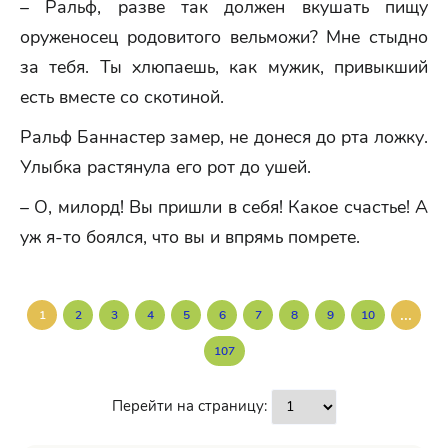
– Ральф, разве так должен вкушать пищу
оруженосец родовитого вельможи? Мне стыдно
за тебя. Ты хлюпаешь, как мужик, привыкший
есть вместе со скотиной.
Ральф Баннастер замер, не донеся до рта ложку.
Улыбка растянула его рот до ушей.
– О, милорд! Вы пришли в себя! Какое счастье! А
уж я-то боялся, что вы и впрямь помрете.
...
1
2
3
4
5
6
7
8
9
10
107
Перейти на страницу: