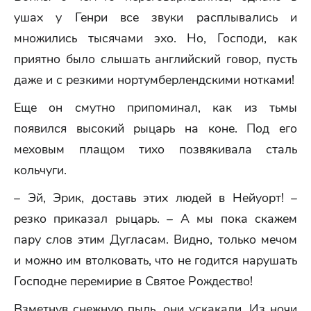
ушах у Генри все звуки расплывались и
множились тысячами эхо. Но, Господи, как
приятно было слышать английский говор, пусть
даже и с резкими нортумберлендскими нотками!
Еще он смутно припоминал, как из тьмы
появился высокий рыцарь на коне. Под его
меховым плащом тихо позвякивала сталь
кольчуги.
– Эй, Эрик, доставь этих людей в Нейуорт! –
резко приказал рыцарь. – А мы пока скажем
пару слов этим Дугласам. Видно, только мечом
и можно им втолковать, что не годится нарушать
Господне перемирие в Святое Рождество!
Взметнув снежную пыль, они ускакали. Из ночи