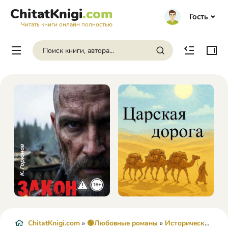
ChitatKnigi
.com
Гость
Читать книги онлайн полностью
ChitatKnigi.com
»
🟢Любовные романы
»
Исторические любовные романы