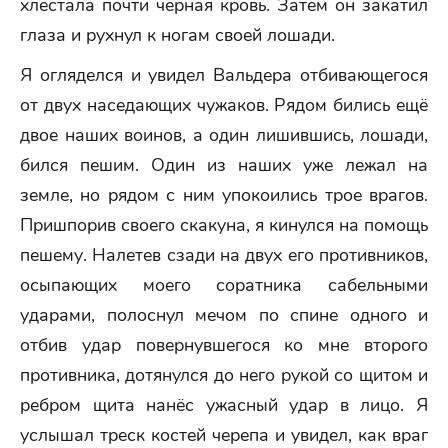
хлестала почти чёрная кровь. Затем он закатил
глаза и рухнул к ногам своей лошади.
Я огляделся и увидел Вальдера отбивающегося
от двух наседающих чужаков. Рядом бились ещё
двое наших воинов, а один лишившись, лошади,
бился пешим. Один из наших уже лежал на
земле, но рядом с ним упокоились трое врагов.
Пришпорив своего скакуна, я кинулся на помощь
пешему. Налетев сзади на двух его противников,
осыпающих моего соратника сабельными
ударами, полоснул мечом по спине одного и
отбив удар повернувшегося ко мне второго
противника, дотянулся до него рукой со щитом и
ребром щита нанёс ужасный удар в лицо. Я
услышал треск костей черепа и увидел, как враг