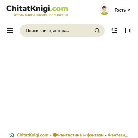
ChitatKnigi
.com
Гость
Читать книги онлайн полностью
ChitatKnigi.com
»
🟠Фантастика и фэнтези
»
Фэнтези
» Эль