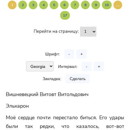
...
1
2
3
4
5
6
7
8
9
10
17
Перейти на страницу:
Шрифт:
-
+
Интервал:
-
+
Закладка:
Сделать
Вишневецкий Витовт Витольдович
Эльхарон
Моё сердце почти перестало биться. Его удары
были так редки, что казалось, вот-вот