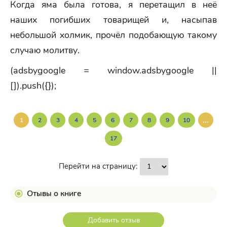
Когда яма была готова, я перетащил в неё
наших погибших товарищей и, насыпав
небольшой холмик, прочёл подобающую такому
случаю молитву.
(adsbygoogle = window.adsbygoogle ||
[]).push({});
...
1
2
3
4
5
6
7
8
9
10
17
Перейти на страницу:
Отывы о книге
Добавить отзыв