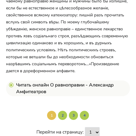
чаемому равноправію женщины и мужчины было бы излишне,
если бы не естественное и цѣлесообразное желаніе,
свойственное всякому катехизатору: лишній разъ прочитать
вслухъ свой символъ вѣры. По моему глубочайшему
убѣжденію, женское равноправіе – единственное лекарство
противъ язвъ содіальнаго строя, разъѣдающихъ современную
цивилизацію одинаково и въ хорошихъ, и въ дурныхъ
политическихъ условіяхъ. Нѣтъ политическихъ строевъ,
которые не ветшали бы до необходимости обновиться
назрѣвшимъ соціальнымъ переворотомъ…»Произведение
дается в дореформенном алфавите.
Читать онлайн О равноправии - Александр
Амфитеатров
1
2
3
4
Перейти на страницу: