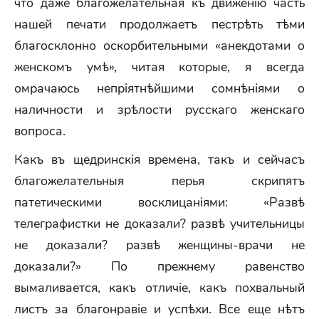
что даже благожелательная къ движенію часть
нашей печати продолжаетъ пестрѣть тѣми
благосклонно оскорбительными «анекдотами о
женскомъ умѣ», читая которые, я всегда
омрачаюсь непріятнѣйшими сомнѣніями о
наличности и зрѣлости русскаго женскаго
вопроса.
Какъ въ щедринскія времена, такъ и сейчасъ
благожелательныя перья скрипятъ
патетическими восклицаніями: «Развѣ
телеграфистки не доказали? развѣ учительницы
не доказали? развѣ женщины-врачи не
доказали?» По прежнему равенство
вымаливается, какъ отличіе, какъ похвальный
листъ за благонравіе и успѣхи. Все еще нѣтъ