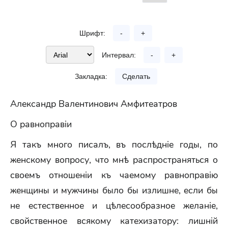
Шрифт:
-
+
Интервал:
-
+
Закладка:
Сделать
Александр Валентинович Амфитеатров
О равноправіи
Я такъ много писалъ, въ послѣдніе годы, по
женскому вопросу, что мнѣ распространяться о
своемъ отношеніи къ чаемому равноправію
женщины и мужчины было бы излишне, если бы
не естественное и цѣлесообразное желаніе,
свойственное всякому катехизатору: лишній