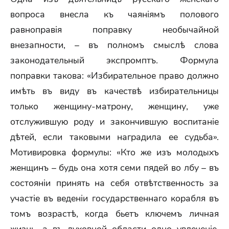
вопроса внесла къ чаяніямъ полового
равноправія поправку необычайной
внезапности, – въ полномъ смыслѣ слова
законодательный экспромптъ. Формула
поправки такова: «Избирательное право должно
имѣть въ виду въ качествѣ избирательницы
только женщину-матрону, женщину, уже
отслужившую роду и закончившую воспитаніе
дѣтей, если таковыми наградила ее судьба».
Мотивировка формулы: «Кто же изъ молодыхъ
женщинъ – будь она хотя семи пядей во лбу – въ
состояніи принять на себя отвѣтственность за
участіе въ веденіи государственнаго корабля въ
томъ возрастѣ, когда бьетъ ключемъ личная