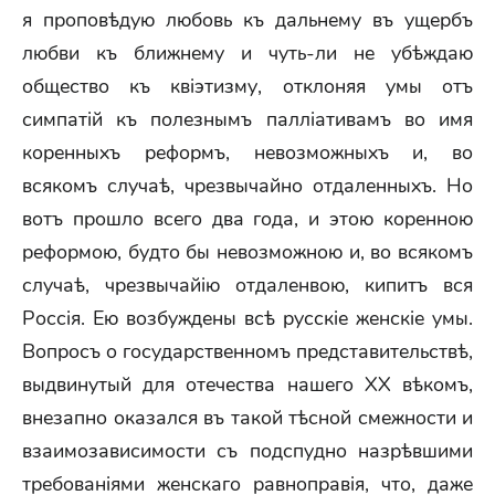
я проповѣдую любовь къ дальнему въ ущербъ
любви къ ближнему и чуть-ли не убѣждаю
общество къ квіэтизму, отклоняя умы отъ
симпатій къ полезнымъ палліативамъ во имя
коренныхъ реформъ, невозможныхъ и, во
всякомъ случаѣ, чрезвычайно отдаленныхъ. Но
вотъ прошло всего два года, и этою коренною
реформою, будто бы невозможною и, во всякомъ
случаѣ, чрезвычайію отдаленвою, кипитъ вся
Россія. Ею возбуждены всѣ русскіе женскіе умы.
Вопросъ о государственномъ представительствѣ,
выдвинутый для отечества нашего XX вѣкомъ,
внезапно оказался въ такой тѣсной смежности и
взаимозависимости съ подспудно назрѣвшими
требованіями женскаго равноправія, что, даже