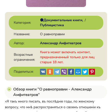
🟢Документальные книги
/
Категория:
Публицистика
Название:
О равноправии
Автор:
Александр Амфитеатров
Книга может включать контент,
Возрастные
предназначенный только для лиц
ограничения:
старше 18 лет.
Поделиться:
Обзор книги "О равноправии - Александр
Амфитеатров"
«Я такъ много писалъ, въ послѣдніе годы, по женскому
вопросу, что мнѣ распространяться о своемъ отношеніи къ