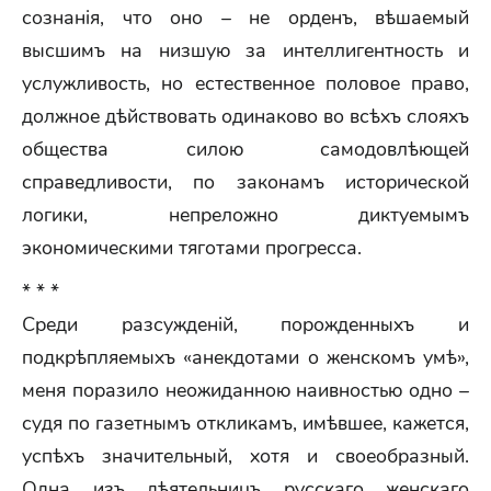
сознанія, что оно – не орденъ, вѣшаемый
высшимъ на низшую за интеллигентность и
услужливость, но естественное половое право,
должное дѣйствовать одинаково во всѣхъ слояхъ
общества силою самодовлѣющей
справедливости, по законамъ исторической
логики, непреложно диктуемымъ
экономическими тяготами прогресса.
* * *
Среди разсужденій, порожденныхъ и
подкрѣпляемыхъ «анекдотами о женскомъ умѣ»,
меня поразило неожиданною наивностью одно –
судя по газетнымъ откликамъ, имѣвшее, кажется,
успѣхъ значительный, хотя и своеобразный.
Одна изъ дѣятельницъ русскаго женскаго