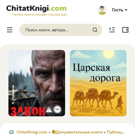
ChitatKnigi
.com
Гость
Читать книги онлайн полностью
ChitatKnigi.com
»
🟢Документальные книги
»
Публицистика