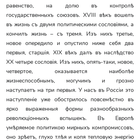
равенство, на долю въ контролѣ
государственныхъ союзовъ. ХѴIIІ вѣкъ вошелъ
въ жизнь съ двумя политическими сословіями, a
кончилъ жизнь – съ тремя. Изъ нихъ третье,
новое опередило и опустило ниже себя два
первыя, старшія. XIX вѣкъ далъ въ наслѣдство
XX четыре сословія. Изъ нихъ, опять-таки, новое,
четвертое, оказывается наиболѣе
жизнеспособнымъ, могучимъ и грозно
наступаетъ на три первыя. У насъ въ Россіи это
наступленіе уже обострилось повсемѣстно въ
ярко выраженныя формы разнообразныхъ
революціонныхъ вспышекъ. Въ Европѣ
умѣряемое политикою мирныхъ компромиссовъ,
оно зрѣетъ, глухо тлѣя и копя тепловую энергію