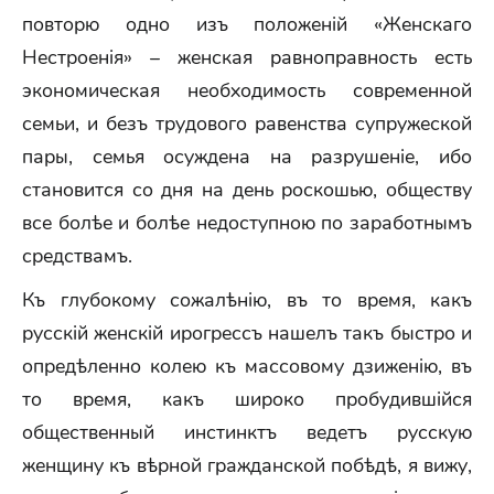
повторю одно изъ положеній «Женскаго
Нестроенія» – женская равноправность есть
экономическая необходимость современной
семьи, и безъ трудового равенства супружеской
пары, семья осуждена на разрушеніе, ибо
становится со дня на день роскошью, обществу
все болѣе и болѣе недоступною по заработнымъ
средствамъ.
Къ глубокому сожалѣнію, въ то время, какъ
русскій женскій ирогрессъ нашелъ такъ быстро и
опредѣленно колею къ массовому дзиженію, въ
то время, какъ широко пробудившійся
общественный инстинктъ ведетъ русскую
женщину къ вѣрной гражданской побѣдѣ, я вижу,