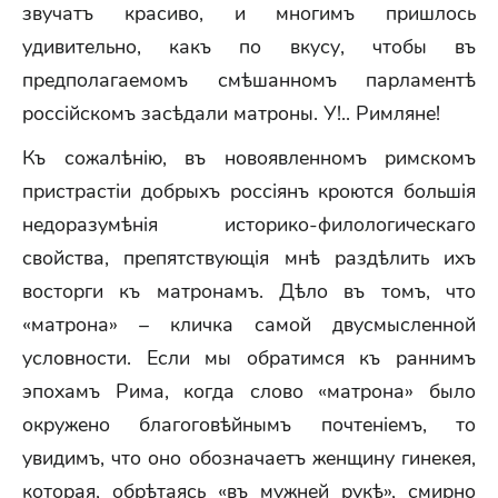
звучатъ красиво, и многимъ пришлось
удивительно, какъ по вкусу, чтобы въ
предполагаемомъ смѣшанномъ парламентѣ
россійскомъ засѣдали матроны. У!.. Римляне!
Къ сожалѣнію, въ новоявленномъ римскомъ
пристрастіи добрыхъ россіянъ кроются большія
недоразумѣнія историко-филологическаго
свойства, препятствующія мнѣ раздѣлить ихъ
восторги къ матронамъ. Дѣло въ томъ, что
«матрона» – кличка самой двусмысленной
условности. Если мы обратимся къ раннимъ
эпохамъ Рима, когда слово «матрона» было
окружено благоговѣйнымъ почтеніемъ, то
увидимъ, что оно обозначаетъ женщину гинекея,
которая, обрѣтаясь «въ мужней рукѣ», смирно