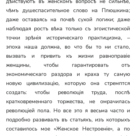
дѣйствуютъ въ женскомъ вопросѣ не сильнѣе,
чѣмъ душеспасительное слово на Плюшкина;
даже оставаясь на почвѣ сухой логики; даже
наблюдая ростъ вѣка только съ эгоистической
точки зрѣнія историческаго практицизма, –
эпоха наша должна, во что бы то ни стало,
вызвать и привить къ жизни равноправіе
женщины, чтобы гарантировать отъ
экономическаго раздора и краха ту самую
новую цивилизацію, которую она стремптся
создать: чтобы революція труда, послѣ
кратковременнаго торжества, не омрачилась
революціей пола. Но все это я весьма часто и
подробно развивалъ въ статьяхъ, изъ которыхъ
составилось мое «Женское Нестроеніе», a по