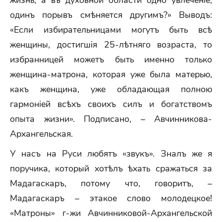
жизнь, a въ духовной области одно увлеченіе,
одинъ порывъ смѣняется другимъ?» Выводъ:
«Если избирательницами могутъ быть всѣ
женщины, достигшія 25-лѣтняго возраста, то
избранницей можетъ быть именно только
женщина-матрона, которая уже была матерью,
какъ женщина, уже обладающая полною
гармоніей всѣхъ своихъ силъ и богатствомъ
опыта жизни». Подписано, – Авчинникова-
Архангельская.
У насъ на Руси любятъ «звукъ». Зналъ же я
поручика, который хотѣлъ ѣхать сражаться за
Мадагаскаръ, потому что, говоритъ, –
Мадагаскаръ – этакое слово молодецкое!
«Матроны» г-жи Авчинниковой-Архангельской