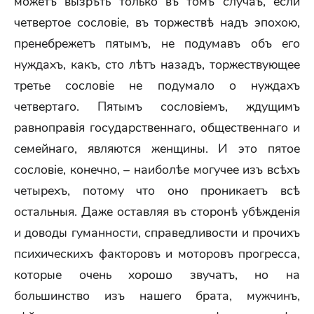
можетъ вызрѣть только въ томъ случаѣ, если
четвертое сословіе, въ торжествѣ надъ эпохою,
пренебрежетъ пятымъ, не подумавъ объ его
нуждахъ, какъ, сто лѣтъ назадъ, торжествующее
третье сословіе не подумало о нуждахъ
четвертаго. Пятымъ сословіемъ, ждущимъ
равноправія государственнаго, общественнаго и
семейнаго, являются женщины. И это пятое
сословіе, конечно, – наиболѣе могучее изъ всѣхъ
четырехъ, потому что оно проникаетъ всѣ
остальныя. Даже оставляя въ сторонѣ убѣжденія
и доводы гуманности, справедливости и прочихъ
психическихъ факторовъ и моторовъ прогресса,
которые очень хорошо звучатъ, но на
большинство изъ нашего брата, мужчинъ,