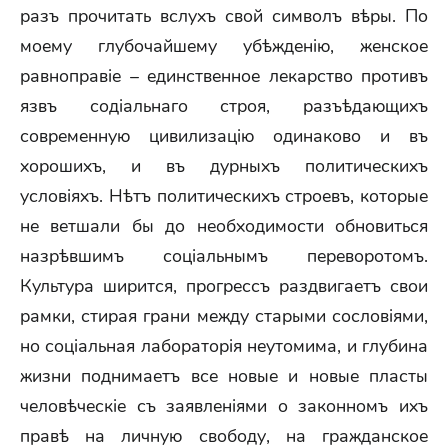
разъ прочитать вслухъ свой символъ вѣры. По
моему глубочайшему убѣжденію, женское
равноправіе – единственное лекарство противъ
язвъ содіальнаго строя, разъѣдающихъ
современную цивилизацію одинаково и въ
хорошихъ, и въ дурныхъ политическихъ
условіяхъ. Нѣтъ политическихъ строевъ, которые
не ветшали бы до необходимости обновиться
назрѣвшимъ соціальнымъ переворотомъ.
Культура ширится, прогрессъ раздвигаетъ свои
рамки, стирая грани между старыми сословіями,
но соціальная лабораторія неутомима, и глубина
жизни поднимаетъ все новые и новые пласты
человѣческіе съ заявленіями о законномъ ихъ
правѣ на личную свободу, на гражданское