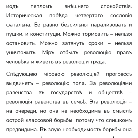
иодъ пепломъ внѣшняго спокойствія.
Историческая побѣда четвертаго сословія
фатальна. Ее равно безсильны парализовать и
пушки, и конституціи. Можно тормозить – нельзя
остановить. Можно затянуть сроки – нельзя
уничтожить. Міръ отбылъ революцію правъ
человѣка и живетъ въ революціи труда.
Слѣдующею міровою революціей прогрессъ
выдвинетъ – революцію пола. За революціями
равенства въ государствѣ и обществѣ –
революція равенства въ семьѣ. Эта революція –
на очереди, но она не необходима въ смыслѣ
острой классовой борьбы, потому что слишкомъ
предвидима. Въ злую необходимость борьбы она