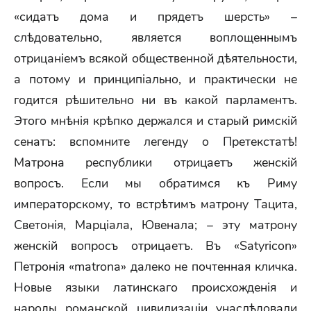
«сидатъ дома и прядетъ шерсть» –
слѣдовательно, является воплощеннымъ
отрицаніемъ всякой общественной дѣятельности,
a потому и принципіально, и практически не
годится рѣшительно ни въ какой парламентъ.
Этого мнѣнія крѣпко держался и старый римскій
сенатъ: вспомните легенду о Претекстатѣ!
Матрона республики отрицаетъ женскій
вопросъ. Если мы обратимся къ Риму
императорскому, то встрѣтимъ матрону Тацита,
Светонія, Марціала, Ювенала; – эту матрону
женскій вопросъ отрицаетъ. Въ «Satyricon»
Петронія «matrona» далеко не почтенная кличка.
Новые языки латинскаго происхожденія и
народы романской цивилизаціи унаслѣдовали