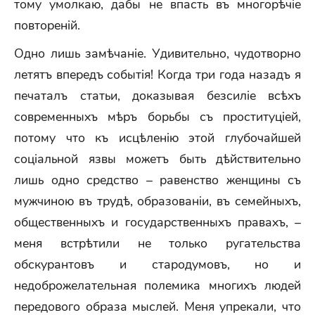
тому умолкаю, дабы не впасть въ многорѣчіе
повтореній.
Одно лишь замѣчаніе. Удивительно, чудотворно
летятъ впередъ событія! Когда три года назадъ я
печаталъ статьи, доказывая безсиліе всѣхъ
современныхъ мѣръ борьбы съ проституціей,
потому что къ исцѣленію этой глубочайшей
соціальной язвы можетъ быть дѣйствительно
лишь одно средство – равенство женщины съ
мужчиною въ трудѣ, образованіи, въ семейныхъ,
общественныхъ и государственныхъ правахъ, –
меня встрѣтили не только ругательства
обскурантовъ и стародумовъ, но и
недоброжелательная полемика многихъ людей
передового образа мыслей. Меня упрекали, что