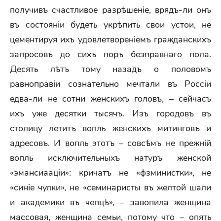
получивъ счастливое разрѣшеніе, врядъ-ли онъ
въ состояніи будеть укрѣпить свои устои, не
цементируя ихъ удовлетвореніемъ гражданскихъ
запросовъ до сихъ поръ безправнаго пола.
Десять лѣтъ тому назадъ о половомъ
равноправіи сознательно мечтали въ Россіи
едва-ли не сотни женскихъ головъ, – сейчасъ
ихъ уже десятки тысячъ. Изъ городовъ въ
столицу летитъ вопль женскихъ митинговъ и
адресовъ. И вопль этотъ – совсѣмъ не прежній
вопль исключительныхъ натуръ женской
«эмансиааціи»: кричатъ не «фзминистки», не
«синіе чулки», не «семинаристы въ желтой шали
и академики въ чепцѣ», – завопила женщина
массовая, женщина семьи, потому что – опять