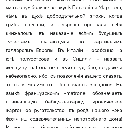
«матрону» больше во вкусѣ Петронія и Марціала,
чѣмъ въ духѣ добродѣтельной эпохи, когда
грибы воевали, и Лукреція пронзала себя
кинжаломъ, въ наказаніе всѣмъ будущимъ
туристамъ, шатающмся по картиннымъ
галлереямъ Европы. Въ Италіи – особенно на
югѣ полуострова и въ Сициліи – назвать
женщину matrona не только неудобно, но даже и
небезопасно, ибо, съ позволенія вашего сказать,
этотъ комплиментъ обозначаетъ «сводню». Въ
языкѣ французскомъ «matrone» обозначаетъ
повивальную бабку-знахарку, ироническое
жаргонное ругательство, въ родѣ нашего «эка
фря!» и… содержательницу непотребнаго дома!
Итакъ, не будемъ обольщаться звукомъ