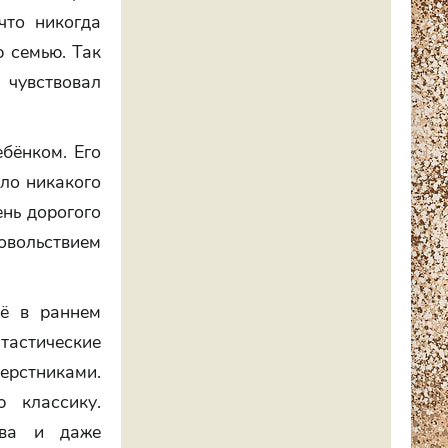
что никогда
ю семью. Так
 чувствовал
ебёнком. Его
ыло никакого
ень дорогого
довольствием
щё в раннем
тастические
ерстниками.
 классику.
ева и даже