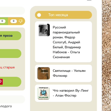
Топ месяца
К
0
0
Русский
параноидальный
я проза
роман. Федор
Сологуб, Андрей
Белый, Владимир
Набоков - Ольга
Сконечная
иц старше
Святилище - Уильям
Фолкнер
Что натворил Ву-Линг
- Алан Фостер
олодого