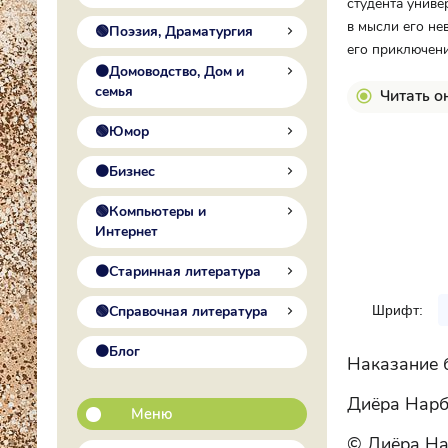
студента униве
в мысли его не
🟢Поэзия, Драматургия
его приключен
🟠Домоводство, Дом и
семья
Читать о
🟢Юмор
🟠Бизнес
🟢Компьютеры и
Интернет
🟠Старинная литература
Шрифт:
🟢Справочная литература
🟠Блог
Наказание 
Диёра Нарб
Меню
© Диёра На