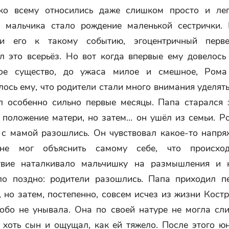
ко всему относились даже слишком просто и ле
 мальчика стало рождение маленькой сестрички.
ли его к такому событию, эгоцентричный перве
л это всерьёз. Но вот когда впервые ему довелось 
ное существо, до ужаса милое и смешное, Рома 
ось ему, что родители стали много внимания уделять
л особенно сильно первые месяцы. Папа старался 
 положение матери, но затем… он ушёл из семьи. Р
 с мамой разошлись. Он чувствовал какое-то напря
не мог объяснить самому себе, что происход
твие наталкивало мальчишку на размышления и 
о поздно: родители разошлись. Папа приходил п
, но затем, постепенно, совсем исчез из жизни Кост
собо не унывала. Она по своей натуре не могла сл
, хоть сын и ощущал, как ей тяжело. После этого ю