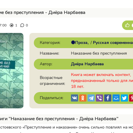
е без преступления - Диёра Нарбаева
7:00
1
0
Категория:
🟠Проза
/
Русская современна
Название:
Наказание без преступления
Автор:
Диёра Нарбаева
Книга может включать контент,
Возрастные
предназначенный только для л
ограничения:
18 лет.
Поделиться:
иги "Наказание без преступления - Диёра Нарбаева"
стоевского «Преступление и наказание» очень сильно повлиял на м