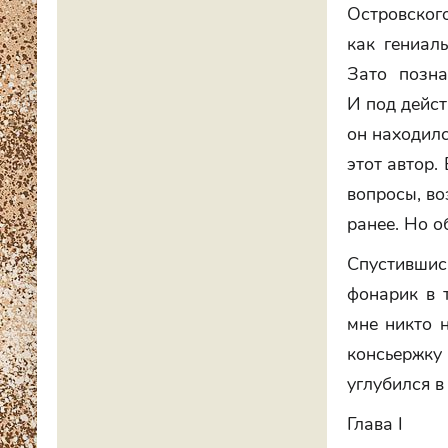
Островского
как гениал
Зато позна
И под дейст
он находилс
этот автор.
вопросы, во
ранее. Но о
Спустившис
фонарик в т
мне никто н
консьержку
углубился в
Глава I