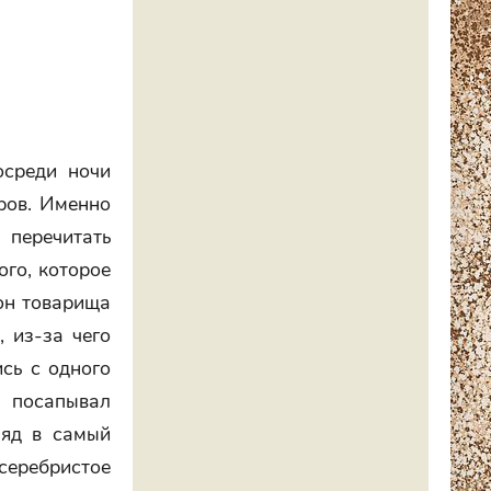
осреди ночи
ров. Именно
и перечитать
ого, которое
сон товарища
 из-за чего
сь с одного
о посапывал
ляд в самый
серебристое