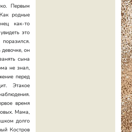
гко. Первым
 Как родные
нец как-то
увидеть это
поразился.
 девочке, он
занять сына
ома не знал,
жение перед
ит. Этакое
наблюдения.
ервое время
ровых. Мама,
ишком долго
ный Костров