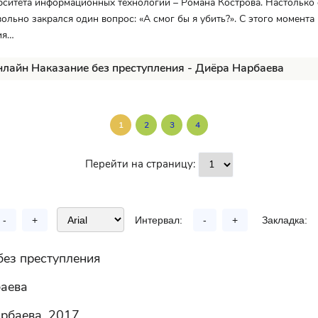
рситета информационных технологий – Романа Кострова. Настолько 
вольно закрался один вопрос: «А смог бы я убить?». С этого момента
ия…
нлайн Наказание без преступления - Диёра Нарбаева
1
2
3
4
Перейти на страницу:
-
+
Интервал:
-
+
Закладка:
без преступления
аева
рбаева, 2017