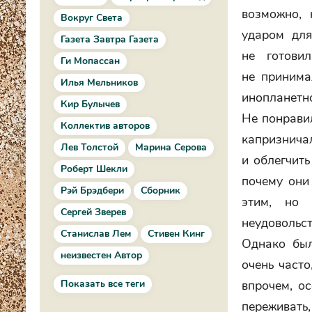
возможно, 
Вокруг Света
ударом для
Газета Завтра Газета
не готови
Ги Мопассан
не принима
Илья Мельников
инопланет
Кир Булычев
Не понравил
Коллектив авторов
капризнича
Лев Толстой
Марина Серова
и облегчить
Роберт Шекли
почему они
Рэй Брэдбери
Сборник
этим, но 
Сергей Зверев
неудовольс
Станислав Лем
Стивен Кинг
Однако был
неизвестен Автор
очень часто
Показать все теги
впрочем, о
переживать