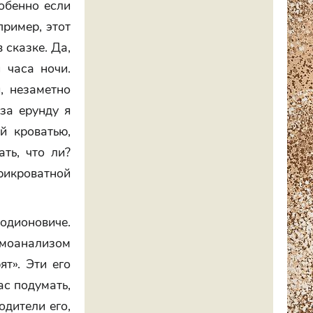
собенно если
пример, этот
 сказке. Да,
 часа ночи.
, незаметно
 за ерунду я
й кроватью,
ать, что ли?
рикроватной
одионовиче.
амоанализом
т». Эти его
ас подумать,
одители его,