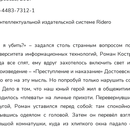
-4483-7312-1
нтеллектуальной издательской системе Ridero
 я убить?» – задался столь странным вопросом п
иверситета информационных технологий, Роман Кост
да все спят, ему вдруг захотелось включить свет 
изведение – «Преступление и наказание» Достоевск
о его на эту мысль. Но попробуй только нарушить 
! Дело в том, что наш юный герой жил в общежитии,
одилось «плевать» на личные прихоти. Перевернувши
угой, Роман уставился перед собой: там спокойн
рывшись одеялом с головой. Затем он перевёл взг
льшой комнатушки, куда из хлипкого окна падало 