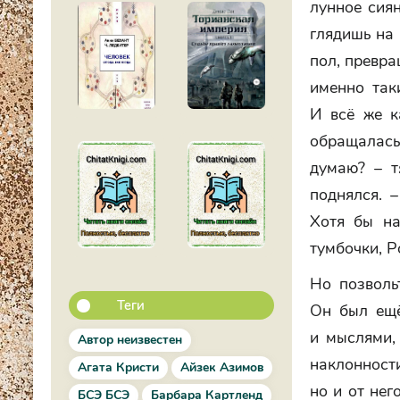
лунное сиян
глядишь на 
пол, превра
именно так
И всё же к
обращалась 
думаю? – т
поднялся. –
Хотя бы на
тумбочки, Р
Но позволь
Теги
Он был ещё
и мыслями,
Автор неизвестен
наклонности
Агата Кристи
Айзек Азимов
но и от нег
БСЭ БСЭ
Барбара Картленд