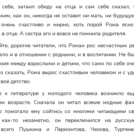
 себе, затаил обиду на отца и сам себе сказал, 
аким, как он, никогда не оставит ни мать, ни будущу
 очень счастливо и мирно, хоть порой Рома ясно
 в отце. А сестра его и вовсе не помнила родителя.
те, дорогие читатели, что Роман рос несчастным р
ало и в отношении с родными, и в воспитании. Не б
ия между взрослыми и детьми, что само по себе оч
о сказать, Рома вырос счастливым человеком и с у
воё детство.
е к литературе у молодого человека возникло е
ом возрасте. Сначала он читал всякие модные фан
то помогало ему сойтись со многими читающими св
 как-то незаметно, он переключился на русскую
 всего Пушкина и Лермонтова, Чехова, Турген