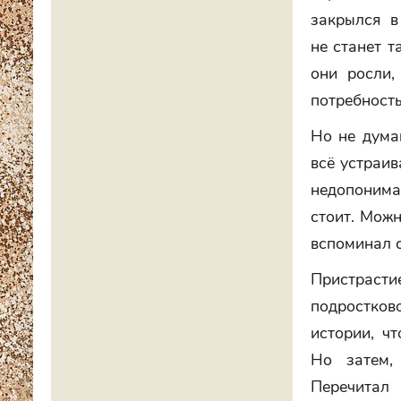
закрылся в
не станет т
они росли,
потребность
Но не думай
всё устраив
недопониман
стоит. Можн
вспоминал с
Пристрасти
подростков
истории, ч
Но затем,
Перечитал