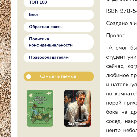
ТОП 100
ISBN 978-5
Блог
Создано в и
Обратная связь
Пролог
Политика
конфиденциальности
«А смог бы
студент ун
Правообладателям
сейчас, ког
любимое про
Самые читаемые
и натолкнул
по комнате
порой прих
бока на др
сосед, нак
центр небо