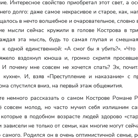
ие. Интересное свойство приобретал этот свет, а о
него долго: даже самое некрасивое и старое, как, на
щалось в нечто волшебное и очаровательное, словно в
ие мысли сейчас кружили в голове Кострова в три
аждая эта мысль, будь то самая глупая и смешная
к одной единственной: «А смог бы я убить?». «Что
яжело вздохнул юноша и, громко скрипя просевше
 И почему мне совсем не хочется спать? Эх, почит
 кухне». И, взяв «Преступление и наказание» с п
ома спустился вниз, на первый этаж общежития.
те немного рассказать о самом Кострове Романе Р
 совсем молод, но часто мучил себя излишним с
 которые в подобном возрасте людей здорово «старя
 зависели не только от семьи, как многие могут сейч
о самого. Родился он в очень оптимистичной семье, р