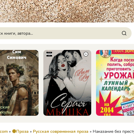
.com
»
🟠Проза
»
Русская современная проза
» Наказание без преступления