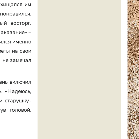
осхищался им
понравился.
ый восторг.
наказание» –
вился именно
веты на свои
н не замечал
ень включил
ь. «Надеюсь,
ли старушку-
ув головой,