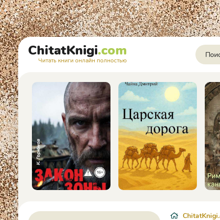
ChitatKnigi
.com
Читать книги онлайн полностью
ChitatKnigi