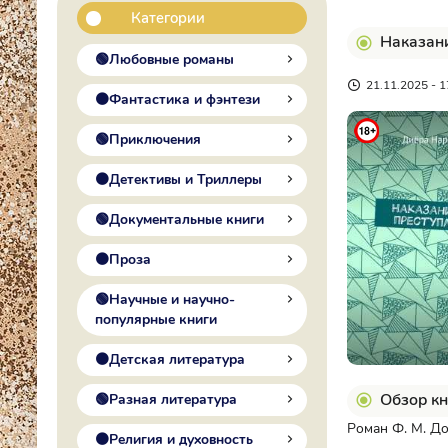
Категории
Наказани
🟢Любовные романы
21.11.2025 - 1
🟠Фантастика и фэнтези
🟢Приключения
🟠Детективы и Триллеры
🟢Документальные книги
🟠Проза
🟢Научные и научно-
популярные книги
🟠Детская литература
Обзор кн
🟢Разная литература
Роман Ф. М. До
🟠Религия и духовность