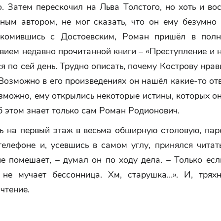
. Затем перескочил на Льва Толстого, но хоть и в
ьным автором, не мог сказать, что он ему безумно 
комившись с Достоевским, Роман пришёл в полн
вием недавно прочитанной книги – «Преступление и 
я по сей день. Трудно описать, почему Кострову нра
 Возможно в его произведениях он нашёл какие-то от
зможно, ему открылись некоторые истины, которых о
б этом знает только сам Роман Родионович.
ь на первый этаж в весьма обширную столовую, пар
елефоне и, усевшись в самом углу, принялся читат
е помешает, – думал он по ходу дела. – Только ес
 не мучает бессонница. Хм, старушка…». И, тряхн
 чтение.