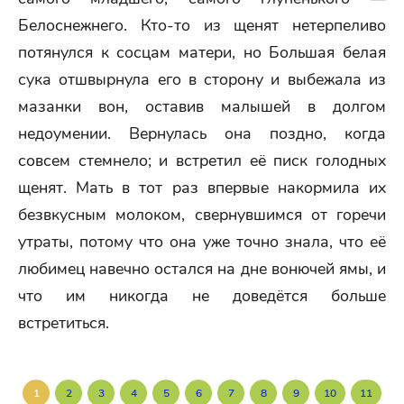
Белоснежнего. Кто-то из щенят нетерпеливо
потянулся к сосцам матери, но Большая белая
сука отшвырнула его в сторону и выбежала из
мазанки вон, оставив малышей в долгом
недоумении. Вернулась она поздно, когда
совсем стемнело; и встретил её писк голодных
щенят. Мать в тот раз впервые накормила их
безвкусным молоком, свернувшимся от горечи
утраты, потому что она уже точно знала, что её
любимец навечно остался на дне вонючей ямы, и
что им никогда не доведётся больше
встретиться.
1
2
3
4
5
6
7
8
9
10
11