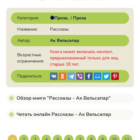
Категория:
🟠Проза
/
Проза
Название:
Рассказы
Автор:
Ак Вельсапар
Книга может включать контент,
Возрастные
предназначенный только для лиц
ограничения:
старше 18 лет.
Поделиться:
Обзор книги "Рассказы - Ак Вельсапар"
Читать онлайн Рассказы - Ак Вельсапар
1
2
3
4
5
6
7
8
9
10
11