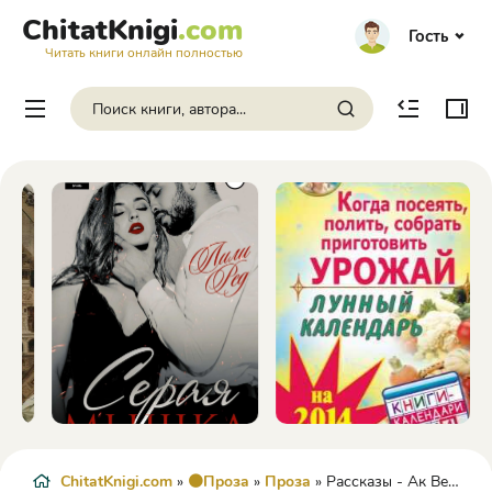
ChitatKnigi
.com
Гость
Читать книги онлайн полностью
ChitatKnigi.com
»
🟠Проза
»
Проза
» Рассказы - Ак Вельсапар