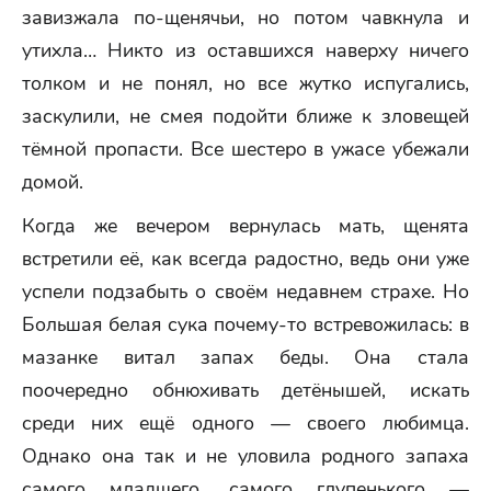
завизжала по-щенячьи, но потом чавкнула и
утихла… Никто из оставшихся наверху ничего
толком и не понял, но все жутко испугались,
заскулили, не смея подойти ближе к зловещей
тёмной пропасти. Все шестеро в ужасе убежали
домой.
Когда же вечером вернулась мать, щенята
встретили её, как всегда радостно, ведь они уже
успели подзабыть о своём недавнем страхе. Но
Большая белая сука почему-то встревожилась: в
мазанке витал запах беды. Она стала
поочередно обнюхивать детёнышей, искать
среди них ещё одного — своего любимца.
Однако она так и не уловила родного запаха
самого младшего, самого глупенького —