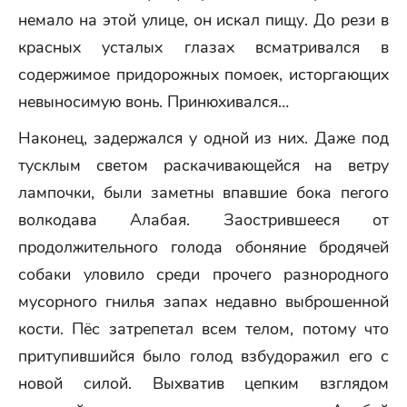
немало на этой улице, он искал пищу. До рези в
красных усталых глазах всматривался в
содержимое придорожных помоек, исторгающих
невыносимую вонь. Принюхивался…
Наконец, задержался у одной из них. Даже под
тусклым светом раскачивающейся на ветру
лампочки, были заметны впавшие бока пегого
волкодава Алабая. Заострившееся от
продолжительного голода обоняние бродячей
собаки уловило среди прочего разнородного
мусорного гнилья запах недавно выброшенной
кости. Пёс затрепетал всем телом, потому что
притупившийся было голод взбудоражил его с
новой силой. Выхватив цепким взглядом