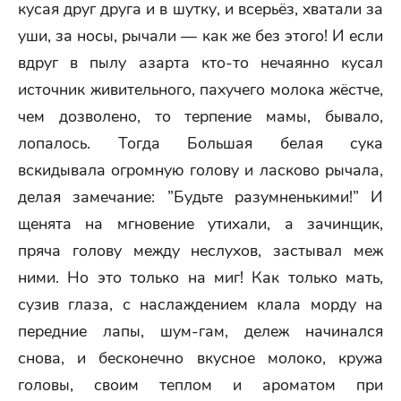
кусая друг друга и в шутку, и всерьёз, хватали за
уши, за носы, рычали — как же без этого! И если
вдруг в пылу азарта кто-то нечаянно кусал
источник живительного, пахучего молока жёстче,
чем дозволено, то терпение мамы, бывало,
лопалось. Тогда Большая белая сука
вскидывала огромную голову и ласково рычала,
делая замечание: ”Будьте разумненькими!” И
щенята на мгновение утихали, а зачинщик,
пряча голову между неслухов, застывал меж
ними. Но это только на миг! Как только мать,
сузив глаза, с наслаждением клала морду на
передние лапы, шум-гам, дележ начинался
снова, и бесконечно вкусное молоко, кружа
головы, своим теплом и ароматом при