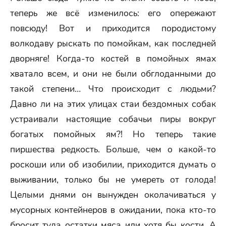
теперь же всё изменилось: его опережают
повсюду! Вот и приходится породистому
волкодаву рыскать по помойкам, как последней
дворняге! Когда-то костей в помойных ямах
хватало всем, и они не были обглоданными до
такой степени… Что происходит с людьми?
Давно ли на этих улицах стаи бездомных собак
устраивали настоящие собачьи пиры вокруг
богатых помойных ям?! Но теперь такие
пиршества редкость. Больше, чем о какой-то
роскоши или об изобилии, приходится думать о
выживании, только бы не умереть от голода!
Целыми днями он вынужден околачиваться у
мусорных контейнеров в ожидании, пока кто-то
бросит туда остатки мяса или хотя бы кости. А