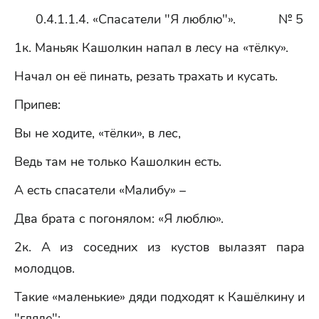
0.4.1.1.4. «Спасатели "Я люблю"». № 5
1к. Маньяк Кашолкин напал в лесу на «тёлку».
Начал он её пинать, резать трахать и кусать.
Припев:
Вы не ходите, «тёлки», в лес,
Ведь там не только Кашолкин есть.
А есть спасатели «Малибу» –
Два брата с погонялом: «Я люблю».
2к. А из соседних из кустов вылазят пара
молодцов.
Такие «маленькие» дяди подходят к Кашёлкину и
"гляде":