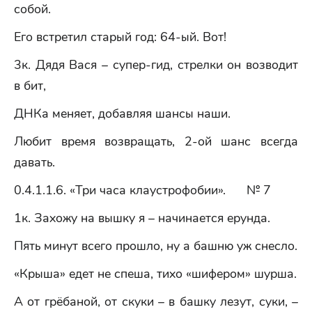
собой.
Его встретил старый год: 64-ый. Вот!
3к. Дядя Вася – супер-гид, стрелки он возводит
в бит,
ДНКа меняет, добавляя шансы наши.
Любит время возвращать, 2-ой шанс всегда
давать.
0.4.1.1.6. «Три часа клаустрофобии». № 7
1к. Захожу на вышку я – начинается ерунда.
Пять минут всего прошло, ну а башню уж снесло.
«Крыша» едет не спеша, тихо «шифером» шурша.
А от грёбаной, от скуки – в башку лезут, суки, –