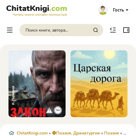
ChitatKnigi
.com
Гость
Читать книги онлайн полностью
ChitatKnigi.com
»
🟢Поэзия, Драматургия
»
Поэзия
» Газовая камера - Роман Иванович Душ