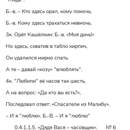
Б.-в. – Кто здесь орал, кому помочь,
Б.-в. Кому здесь трахаться невмочь.
3к. Орёт Кашёлкин: Б.-в. «Моя дичь!»
Но здесь, схватив в табло кирпич,
Он удалился мирно спать.
А те – давай «козу» "влюблять".
4к. "Любили" её часов так шесть,
А на вопрос: «Да кто вы есть?»,
Последовал ответ: «Спасатели из Малибу».
– И я "люблю». Б.-В. – И я "люблю"
0.4.1.1.5. «Дядя Вася – часовщик». № 6