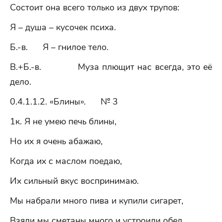
Состоит она всего только из двух трупов:
Я – душа – кусочек психа.
Б.-в. Я – гнилое тело.
В.+Б.-в. Муза плющит нас всегда, это её
дело.
0.4.1.1.2. «Блины». № 3
1к. Я не умею печь блины,
Но их я очень абажаю,
Когда их с маслом поедаю,
Их сильный вкус воспринимаю.
Мы набрали много пива и купили сигарет,
Взяли мы сметаны много и устроили обед.