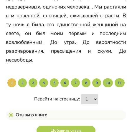
недоверчивых, одиноких человека… Мы растаяли
в мгновенной, слепящей, сжигающей страсти. В
ту ночь я была его единственной женщиной на
свете, он был моим первым и последним
возлюбленным. До утра. До вероятности
разочарования, пресыщения и скуки. До
несвободы.
1
2
3
4
5
6
7
8
9
10
11
Перейти на страницу:
Отывы о книге
Добавить отзыв