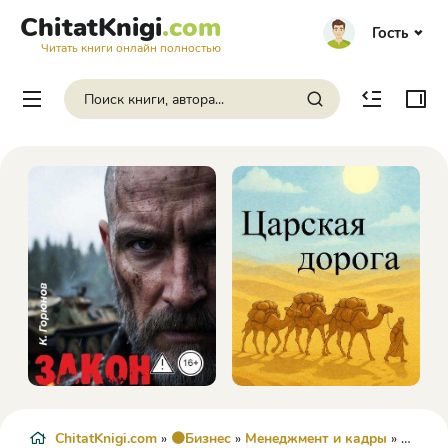
ChitatKnigi
.com
Гость
Читать книги онлайн полностью
ChitatKnigi.com
»
🟠Бизнес
»
Менеджмент и кадры
» Большие деньги в маленьком городе - Рузиля Тимергалеева