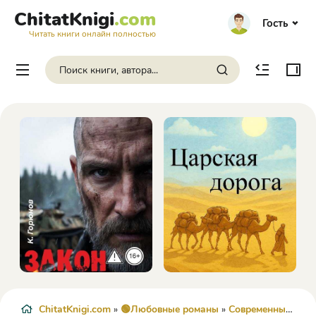
ChitatKnigi
.com
Гость
Читать книги онлайн полностью
ChitatKnigi.com
»
🟢Любовные романы
»
Современные любовные романы