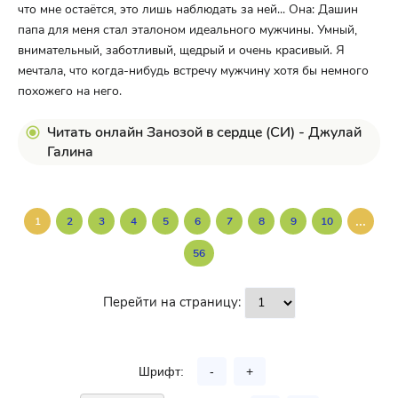
что мне остаётся, это лишь наблюдать за ней... Она: Дашин
папа для меня стал эталоном идеального мужчины. Умный,
внимательный, заботливый, щедрый и очень красивый. Я
мечтала, что когда-нибудь встречу мужчину хотя бы немного
похожего на него.
Читать онлайн Занозой в сердце (СИ) - Джулай
Галина
...
1
2
3
4
5
6
7
8
9
10
56
Перейти на страницу:
Шрифт:
-
+