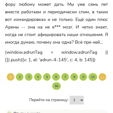
фору любому может дать. Мы уже семь лет
вместе работаем и периодически спим, в таких
вот командировках и не только. Ещё один плюс
Арины -- она на не е*** мозг. И четко знает,
когда не стоит афишировать наши отношения. Я
иногда думаю, почему она одна? Всё при ней...
(window.adrunTag = window.adrunTag ||
[]).push({v: 1, el: 'adrun-4-145', c: 4, b: 145})
...
1
2
3
4
5
6
7
8
9
10
56
Перейти на страницу: