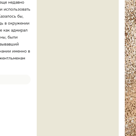
 еще недавно
и использовать
азалось бы,
дь в окружении
ие как адмирал
оны, были
овывавший
гнании именно в
джентльменам