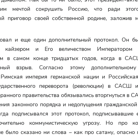
им мечтой сокрушить Россию, что ради этог
ый приговор своей собственной родине, заложив 
овал и еще один дополнительный протокол. Он б
м кайзером и Его величеством Императором 
ом в самом конце тридцатых годов, когда в САС
нный взрыв. Согласно этому дополнительному
Римская империя германской нации и Российска
ударственного переворота (революции) в САСШ 
ранного правительства обязывались вторгнуться в 
ения законного порядка и недопущения гражданской 
огда подписывался этот протокол, подписывавшие 
ючительно коммунистическую угрозу. Но про к
е было сказано ни слова – как про сатану, опасно