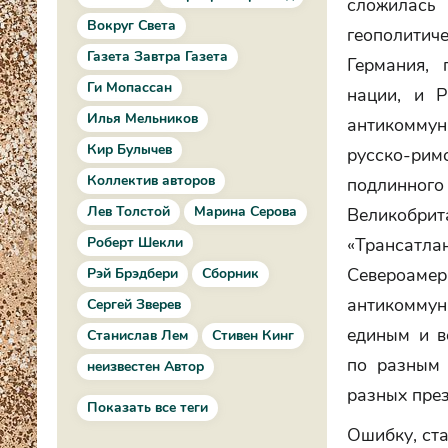
сложилась
Вокруг Света
геополитич
Газета Завтра Газета
Германия,
Ги Мопассан
нации, и Р
Илья Мельников
антикоммун
Кир Булычев
русско-рим
Коллектив авторов
подлинног
Лев Толстой
Марина Серова
Великобри
«Трансат
Роберт Шекли
Североам
Рэй Брэдбери
Сборник
антикомму
Сергей Зверев
единым и в
Станислав Лем
Стивен Кинг
по разным 
неизвестен Автор
разных пре
Показать все теги
Ошибку, ста