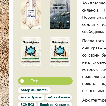
Ахиллесово
сильной и
Первоначал
ссылали и
свободных, 
После того 
они сразу ж
со своей б
ней, словн
которую ве
правильное
Теги
престол по
независимос
Автор неизвестен
Агата Кристи
Айзек Азимов
Архитекту
БСЭ БСЭ
Барбара Картленд