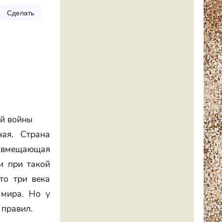
Сделать
ой войны
ая. Страна
вмещающая
и при такой
то три века
 мира. Но у
 правил.