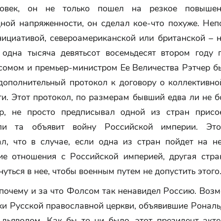
ловек, он не только пошел на резкое повышен
ной напряженности, он сделал кое-что похуже. Непо
нициативой, североамериканской или британской – н
 одна тысяча девятьсот восемьдесят втором году 
мом и премьер-министром Ее Величества Рэтчер б
 дополнительный протокол к договору о коллективно
и. Этот протокол, по размерам бывший едва ли не 
р, не просто предписывал одной из стран присо
сли та объявит войну Российской империи. Это
ал, что в случае, если одна из стран пойдет на н
ие отношения с Российской империей, другая стра
нуться в нее, чтобы военным путем не допустить этого
почему и за что Фолсом так ненавидел Россию. Воз
хи Русской православной церкви, объявившие Ронал
дьяволом. Как бы то ни было, этот президент-акте