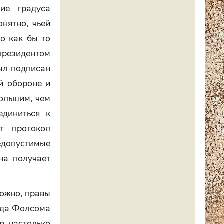
ие градуса
нятно, чьей
о как бы то
президентом
ыл подписан
й обороне и
большим, чем
единиться к
т протокол
едопустимые
на получает
.
можно, правы
ьда Фолсома
р настолько