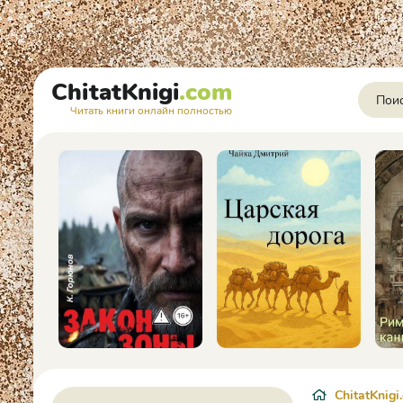
ChitatKnigi
.com
Читать книги онлайн полностью
ChitatKnigi