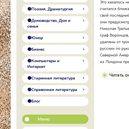
Это казалось н
считался ближ
🟢Поэзия, Драматургия
свой последний
🟠Домоводство, Дом и
они предусмотр
семья
Николая Третье
граф Воронцов
🟢Юмор
удалены от тро
русских по рук
🟠Бизнес
Северной Амери
🟢Компьютеры и
из Лондона пре
Интернет
Читать о
🟠Старинная литература
🟢Справочная литература
🟠Блог
Меню