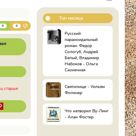
Топ месяца
К
0
0
Русский
параноидальный
вая
роман. Федор
Сологуб, Андрей
Белый, Владимир
Набоков - Ольга
Сконечная
Святилище - Уильям
иц старше
Фолкнер
Что натворил Ву-Линг
- Алан Фостер