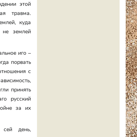
ждении этой
ая травма.
емлей, куда
 не землей
альное иго –
егда порвать
отношения с
ависимость,
гли принять
аго русский
войне за их
 сей день,