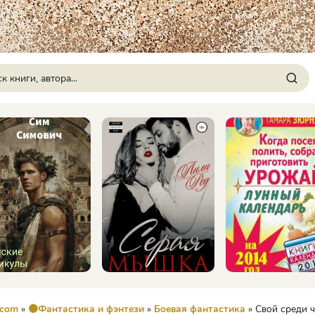
.com
»
🟠Фантастика и фэнтези
»
Боевая фантастика
» Свой среди чужих - 