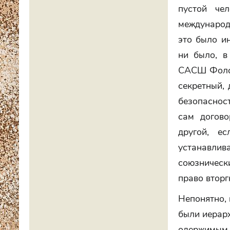
пустой че
международ
это было и
ни было, в
САСШ Фолсо
секретный,
безопасност
сам догово
другой, е
устанавлив
союзническ
право вторг
Непонятно, 
были иерар
одержимым 