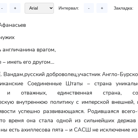
-
+
Интервал:
-
+
Закладка:
Афанасьев
 чужих
 англичанина врагом,
 – иметь его другом…
Е. Вандам,русский доброволец,участник Англо-Бурск
риканские Соединенные Штаты – страна уникальн
х и отважных, единственная страна, со
ескую внутреннюю политику с имперской внешней, 
ивости успешно развивающаяся. Родившаяся всего-
это время она стала одной из сильнейших держав
ны есть ахиллесова пята – и САСШ не исключение из