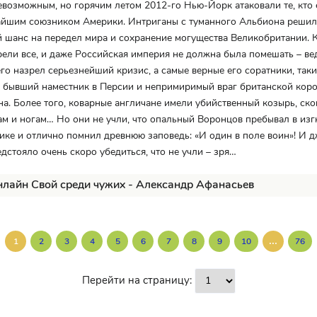
евозможным, но горячим летом 2012-го Нью-Йорк атаковали те, кто
айшим союзником Америки. Интриганы с туманного Альбиона решил
 шанс на передел мира и сохранение могущества Великобритании. К
ели все, и даже Российская империя не должна была помешать – ве
го назрел серьезнейший кризис, а самые верные его соратники, так
, бывший наместник в Персии и непримиримый враг британской кор
на. Более того, коварные англичане имели убийственный козырь, ск
ам и ногам… Но они не учли, что опальный Воронцов пребывал в из
ке и отлично помнил древнюю заповедь: «И один в поле воин»! И 
дстояло очень скоро убедиться, что не учли – зря…
нлайн Свой среди чужих - Александр Афанасьев
...
1
2
3
4
5
6
7
8
9
10
76
Перейти на страницу: