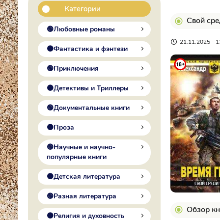
Категории
Свой сре
🟢Любовные романы
21.11.2025 - 1
🟠Фантастика и фэнтези
🟢Приключения
🟠Детективы и Триллеры
🟢Документальные книги
🟠Проза
🟢Научные и научно-
популярные книги
🟠Детская литература
🟢Разная литература
Обзор кн
🟠Религия и духовность