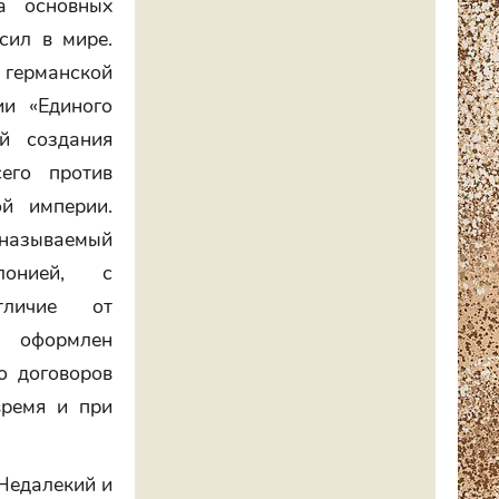
а основных
сил в мире.
германской
ии «Единого
ой создания
сего против
й империи.
называемый
лонией, с
тличие от
л оформлен
о договоров
время и при
 Недалекий и