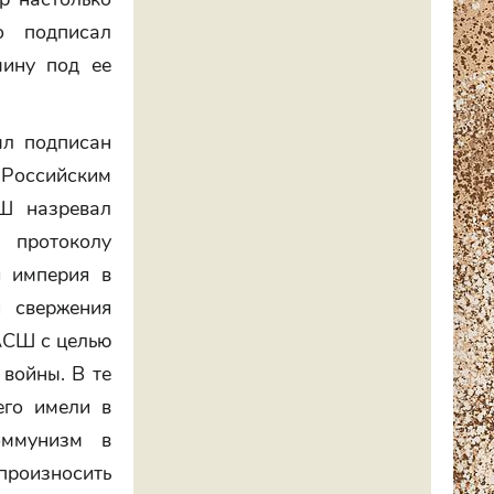
о подписал
мину под ее
ыл подписан
Российским
Ш назревал
 протоколу
я империя в
и свержения
САСШ с целью
войны. В те
его имели в
оммунизм в
 произносить