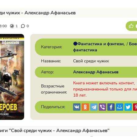
ди чужих - Александр Афанасьев
3:00
1
0
🟠Фантастика и фэнтези
/
Бое
Категория:
фантастика
Название:
Свой среди чужих
Автор:
Александр Афанасьев
Книга может включать контент,
Возрастные
предназначенный только для л
ограничения:
18 лет.
Поделиться:
иги "Свой среди чужих - Александр Афанасьев"