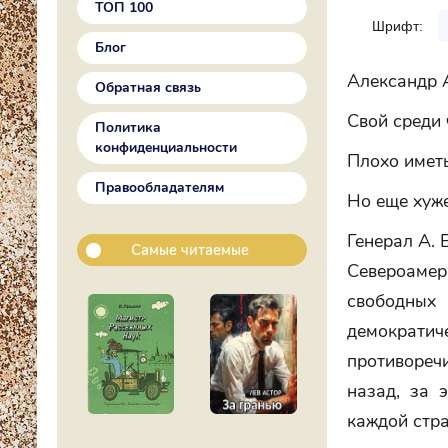
ТОП 100
Шрифт:
Блог
Александр 
Обратная связь
Свой среди
Политика
конфиденциальности
Плохо иметь
Правообладателям
Но еще хуже
Генерал А. 
Самые читаемые
Североаме
свободны
демократич
противореч
назад, за 
каждой стра