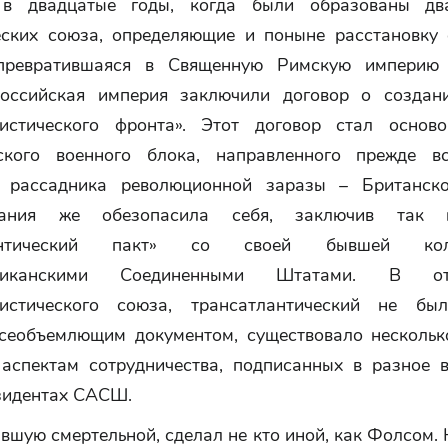
 в двадцатые годы, когда были образованы дв
еских союза, определяющие и поныне расстановку 
 превратившаяся в Священную Римскую империю 
оссийская империя заключили договор о создан
истического фронта». Этот договор стал основ
ского военного блока, направленного прежде в
о рассадника революционной заразы – Британско
тания же обезопасила себя, заключив так 
лантический пакт» со своей бывшей ко
ериканскими Соединенными Штатами. В о
нистического союза, трансатлантический не бы
сеобъемлющим документом, существовало нескольк
аспектам сотрудничества, подписанных в разное 
зидентах САСШ.
вшую смертельной, сделал не кто иной, как Фолсом.