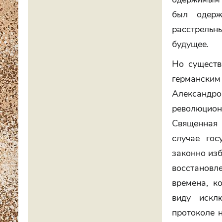
был одерж
расстрельн
будущее.
Но существ
германски
Александр
революцио
Священная 
случае гос
законно изб
восстановл
времена, к
виду искл
протоколе н