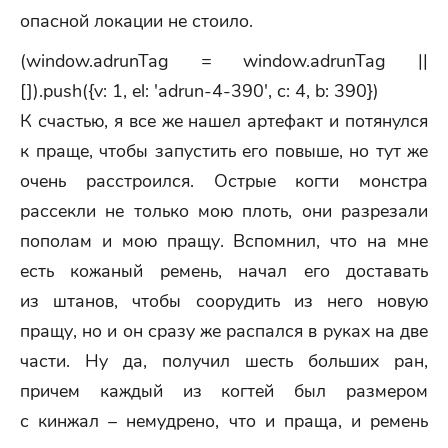
опасной локации не стоило.
(window.adrunTag = window.adrunTag ||
[]).push({v: 1, el: 'adrun-4-390', c: 4, b: 390})
К счастью, я все же нашел артефакт и потянулся
к праще, чтобы запустить его повыше, но тут же
очень расстроился. Острые когти монстра
рассекли не только мою плоть, они разрезали
пополам и мою пращу. Вспомнил, что на мне
есть кожаный ремень, начал его доставать
из штанов, чтобы соорудить из него новую
пращу, но и он сразу же распался в руках на две
части. Ну да, получил шесть больших ран,
причем каждый из когтей был размером
с кинжал – немудрено, что и праща, и ремень