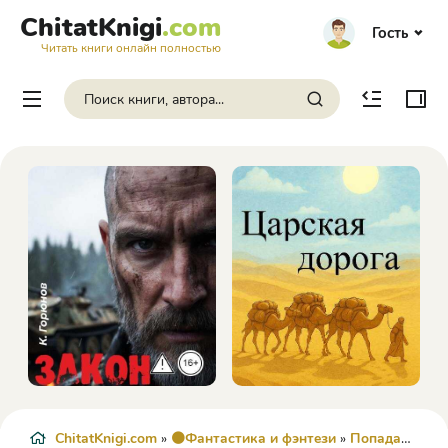
ChitatKnigi
.com
Гость
Читать книги онлайн полностью
ChitatKnigi.com
»
🟠Фантастика и фэнтези
»
Попаданцы
» 