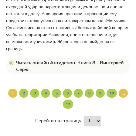
очередной удар по наркоторговцам и демонам, но и они не
остаются в долгу. А во время практики в провинции ему
предстоит столкнуться со всем коварством клана «Могучих».
Согласившись на отказ от активных боевых действий во время
учебы на территории Академии, они с нетерпением ждут
возможности уничтожить Эйсона, едва он выйдет за ее
границы.
Читать онлайн Антидемон. Книга 8 - Винтеркей
Серж
...
1
2
3
4
5
6
7
8
9
10
13
Перейти на страницу: