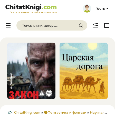
ChitatKnigi
.com
Гость
Читать книги онлайн полностью
ChitatKnigi.com
»
🟠Фантастика и фэнтези
»
Научная Фантастика