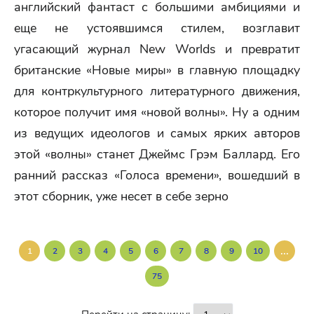
английский фантаст с большими амбициями и
еще не устоявшимся стилем, возглавит
угасающий журнал New Worlds и превратит
британские «Новые миры» в главную площадку
для контркультурного литературного движения,
которое получит имя «новой волны». Ну а одним
из ведущих идеологов и самых ярких авторов
этой «волны» станет Джеймс Грэм Баллард. Его
ранний рассказ «Голоса времени», вошедший в
этот сборник, уже несет в себе зерно
...
1
2
3
4
5
6
7
8
9
10
75