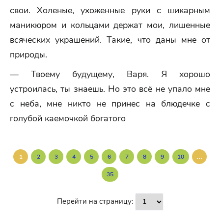
свои. Холеные, ухоженные руки с шикарным
маникюром и кольцами держат мои, лишенные
всяческих украшений. Такие, что даны мне от
природы.
— Твоему будущему, Варя. Я хорошо
устроилась, ты знаешь. Но это всё не упало мне
с неба, мне никто не принес на блюдечке с
голубой каемочкой богатого
...
1
2
3
4
5
6
7
8
9
10
35
Перейти на страницу: