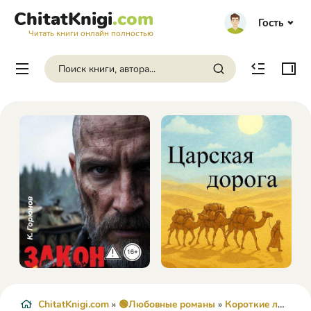
ChitatKnigi
.com
Гость
Читать книги онлайн полностью
ChitatKnigi.com
»
🟢Любовные романы
»
Короткие любовные романы