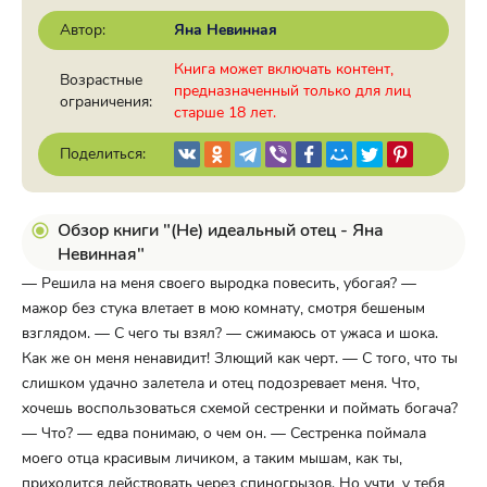
Автор:
Яна Невинная
Книга может включать контент,
Возрастные
предназначенный только для лиц
ограничения:
старше 18 лет.
Поделиться:
Обзор книги "(Не) идеальный отец - Яна
Невинная"
— Решила на меня своего выродка повесить, убогая? —
мажор без стука влетает в мою комнату, смотря бешеным
взглядом. — С чего ты взял? — сжимаюсь от ужаса и шока.
Как же он меня ненавидит! Злющий как черт. — С того, что ты
слишком удачно залетела и отец подозревает меня. Что,
хочешь воспользоваться схемой сестренки и поймать богача?
— Что? — едва понимаю, о чем он. — Сестренка поймала
моего отца красивым личиком, а таким мышам, как ты,
приходится действовать через спиногрызов. Но учти, у тебя