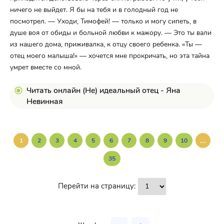
ничего не выйдет. Я бы на тебя и в голодный год не
посмотрел. — Уходи, Тимофей! — только и могу сипеть, в
душе воя от обиды и больной любви к мажору. — Это ты вали
из нашего дома, приживалка, к отцу своего ребенка. «Ты —
отец моего малыша!» — хочется мне прокричать, но эта тайна
умрет вместе со мной.
Читать онлайн (Не) идеальный отец - Яна
Невинная
...
1
2
3
4
5
6
7
8
9
10
35
Перейти на страницу: