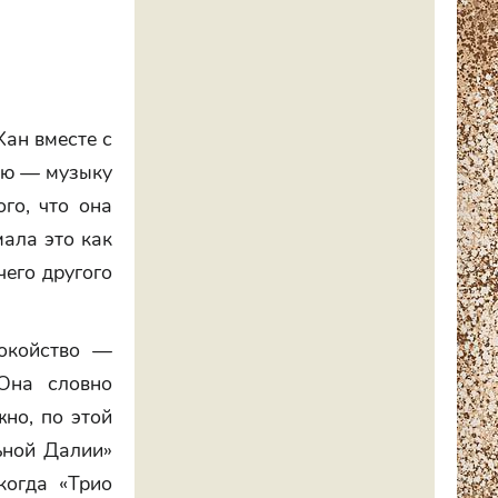
Хан вместе с
ию — музыку
ого, что она
мала это как
чего другого
покойство —
 Она словно
но, по этой
ьной Далии»
когда «Трио