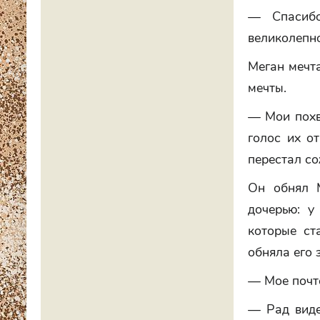
— Спасиб
великолепно
Меган мечта
мечты.
— Мои похв
голос их о
перестал со
Он обнял 
дочерью: у
которые ст
обняла его 
— Мое почт
— Рад виде