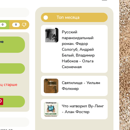
Топ месяца
К
0
0
Русский
параноидальный
ие
роман. Федор
Сологуб, Андрей
Белый, Владимир
Набоков - Ольга
Сконечная
Святилище - Уильям
иц старше
Фолкнер
Что натворил Ву-Линг
- Алан Фостер