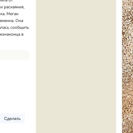
ояла от
и раскаяния,
ка. Меган
ременна. Она
шалась сообщить
незнакомца в
Сделать