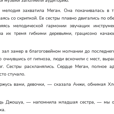
ки музыки заполнили аудиторию.
 мелодия захватила Меган. Она покачивалась в т
аясь со скрипкой. Ее сестры плавно двигались по об
няясь мелодической гармонии звучащих инструме
ла их тремя гибкими деревьями, грациозно кача
 зал замер в благоговейном молчании до последнего
о очнувшись от гипноза, люди вскочили с мест, выр
рг. Сестры раскланялись. Сердце Меган, полное а
сто стучало.
ржусь вами, девочки, — сказала Анжи, обнимая Хл
дь Джошуа, — напомнила младшая сестра, — мы о
ха.