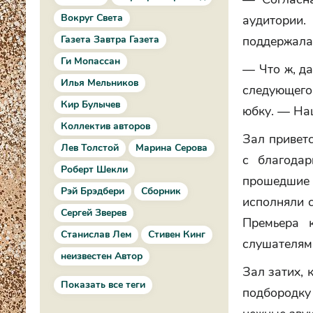
Вокруг Света
аудитории.
Газета Завтра Газета
поддержала
Ги Мопассан
— Что ж, да
Илья Мельников
следующег
Кир Булычев
юбку. — На
Коллектив авторов
Зал приветс
Лев Толстой
Марина Серова
с благодар
Роберт Шекли
прошедшие 
Рэй Брэдбери
Сборник
исполняли с
Сергей Зверев
Премьера 
Станислав Лем
Стивен Кинг
слушателям,
неизвестен Автор
Зал затих, 
Показать все теги
подбородку 