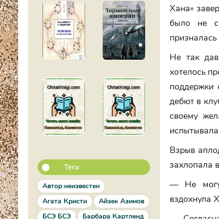
Хана» заве
было не с
призналась 
Не так дав
хотелось пр
поддержки 
дебют в клу
своему жел
испытывала 
Взрыв аплод
захлопала в
Теги
— Не могу
Автор неизвестен
вздохнула Х
Агата Кристи
Айзек Азимов
БСЭ БСЭ
Барбара Картленд
— Согласна