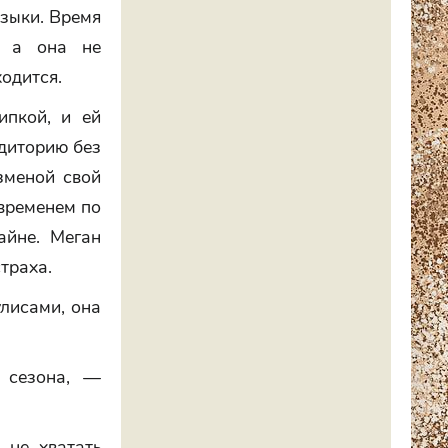
зыки. Время
— а она не
одится.
ипкой, и ей
удиторию без
зменой свой
 временем по
айне. Меган
траха.
улисами, она
 сезона, —
 не хватать