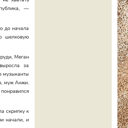
 публика, —
ло до начала
ю шелковую
груди, Меган
 выросла за
е музыканты
н, муж Анжи.
понравился
ла скрипку к
ни начали, и