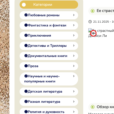
Категории
Ее страс
🟢Любовные романы
21.11.2025 - 1
🟠Фантастика и фэнтези
🟢Приключения
🟠Детективы и Триллеры
🟢Документальные книги
🟠Проза
🟢Научные и научно-
популярные книги
🟠Детская литература
🟢Разная литература
Обзор кн
🟠Религия и духовность