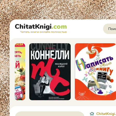
ChitatKnigi
.com
Читать книги онлайн полностью
ChitatKnigi