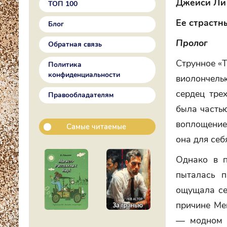
Джейси Ли
ТОП 100
Ее страстн
Блог
Пролог
Обратная связь
Струнное «Т
Политика
конфиденциальности
виолончель
сердец трех
Правообладателям
была частью
воплощение 
Самые читаемые
она для себ
Однако в п
пыталась п
ощущала се
причине Ме
— модном н