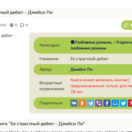
тный дебют - Джейси Ли
0:01
0
0
🟢Любовные романы
/
Коротк
Категория:
любовные романы
Название:
Ее страстный дебют
Автор:
Джейси Ли
Книга может включать контент,
Возрастные
предназначенный только для л
ограничения:
18 лет.
Поделиться:
иги "Ее страстный дебют - Джейси Ли"