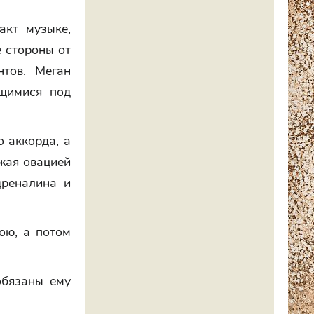
акт музыке,
е стороны от
нтов. Меган
ющимися под
 аккорда, а
ажая овацией
дреналина и
ою, а потом
бязаны ему