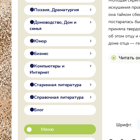
Молодая скрипа
искушения пров
🟢Поэзия, Драматургия
она тайком сбе
постаралась бы
🟠Домоводство, Дом и
семья
приняла твердо
об этом отцу и
🟢Юмор
доме отца — г
🟠Бизнес
Читать о
🟢Компьютеры и
Интернет
🟠Старинная литература
🟢Справочная литература
🟠Блог
Шрифт:
Меню