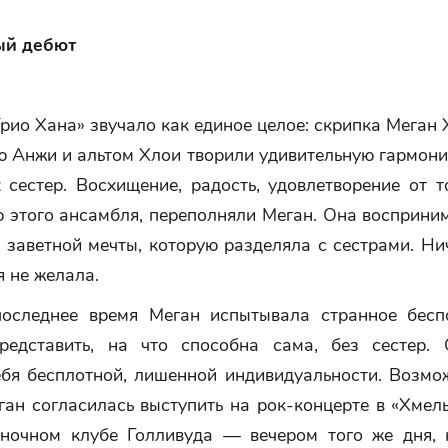
ый дебют
рио Хана» звучало как единое целое: скрипка Меган 
ю Анжи и альтом Хлои творили удивительную гармон
 сестер. Восхищение, радость, удовлетворение от т
 этого ансамбля, переполняли Меган. Она восприни
заветной мечты, которую разделяла с сестрами. Ни
я не желала.
оследнее время Меган испытывала странное бес
редставить, на что способна сама, без сестер.
бя бесплотной, лишенной индивидуальности. Возмож
ган согласилась выступить на рок-концерте в «Хмел
очном клубе Голливуда — вечером того же дня, 