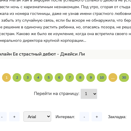
чка Меган Хан в эйфории после успешного сольного дебюта не уст
ести ночь с харизматичным незнакомцем. Под утро, сгорая от стыда 
жала из номера гостиницы, даже не узнав имени страстного любовни
 забыть эту случайную связь, если бы вскоре не обнаружила, что бе
е решение в одиночку растить ребенка, но, опасаясь позора, не ре
 сестрам. Каково же было ее изумление, когда она встретила своего 
енерального директора крупной корпорации…
нлайн Ее страстный дебют - Джейси Ли
...
1
2
3
4
5
6
7
8
9
10
30
Перейти на страницу:
-
+
Интервал:
-
+
Закладка: