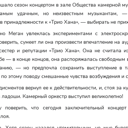
ршало сезон концертом в зале Общества камерной му
амым удачным, но неизвестным музыкантам, 
в принадлежности к «Трио Хана», — выбирать не прих
но Меган увлеклась экспериментами с электроскр
оверить, сумеет ли она произвести впечатление на а
сестер и репутации «Трио Хана». Она не считала и
бе — в конце концов, она распоряжалась свободным
анию, — но предпочла сохранить выступление в т
по этому поводу смешанные чувства возбуждения и с
исментов вернул ее к действительности, и, стоя за к
 ладоши. Камерный оркестр выступил великолепно!
 поверить, что сегодня заключительный концерт
лоя.
. Хотя сезон казался утомительным, но мне будет