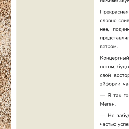
нежные зву
Прекрасная
словно слив
нее, подчи
представля
ветром.
Концертный
потом, будт
свой восто
эйфории, ча
— Я так го
Меган.
— Не забу
частью успе