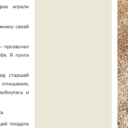
ое играли
ужчину своей
— прозвучал
бя. Я почти
ед старшей
 отношения,
лыбнулась и
а.
щей поодаль