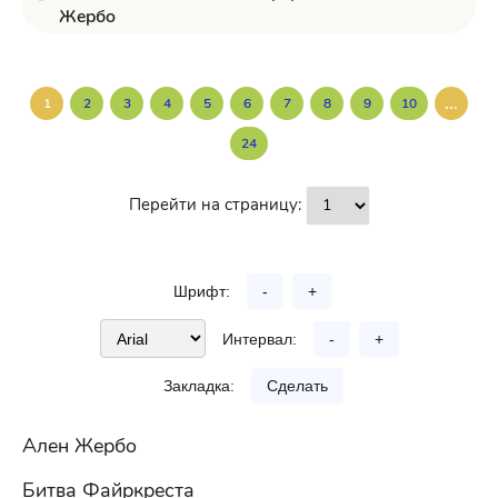
Жербо
...
1
2
3
4
5
6
7
8
9
10
24
Перейти на страницу:
Шрифт:
-
+
Интервал:
-
+
Закладка:
Сделать
Ален Жербо
Битва Файркреста