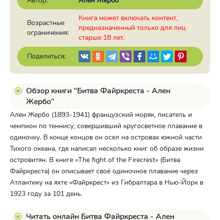
Автор:
Ален Жербо
Книга может включать контент,
Возрастные
предназначенный только для лиц
ограничения:
старше 18 лет.
Поделиться:
Обзор книги "Битва Файркреста - Ален
Жербо"
Ален Жербо (1893-1941) французский моряк, писатель и
чемпион по теннису, совершивший кругосветное плавание в
одиночку. В конце концов он осел на островах южной части
Тихого океана, где написал несколько книг об образе жизни
островитян. В книге «The fight of the Firecrest» (Битва
Файркреста) он описывает своё одиночное плавание через
Атлантику на яхте «Файркрест» из Гибралтара в Нью-Йорк в
1923 году за 101 день.
Читать онлайн Битва Файркреста - Ален