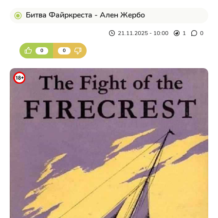
Битва Файркреста - Ален Жербо
21.11.2025 - 10:00
1
0
0
0