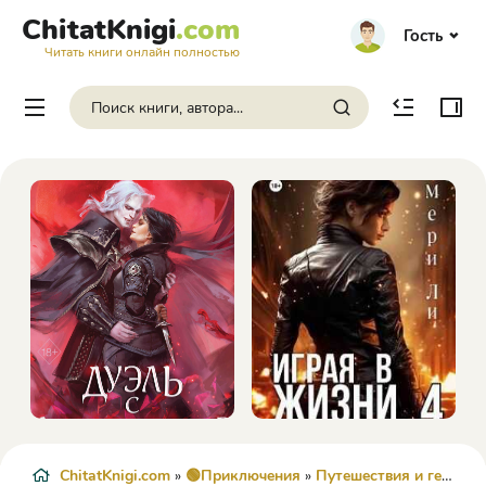
ChitatKnigi
.com
Гость
Читать книги онлайн полностью
ChitatKnigi.com
»
🟢Приключения
»
Путешествия и география