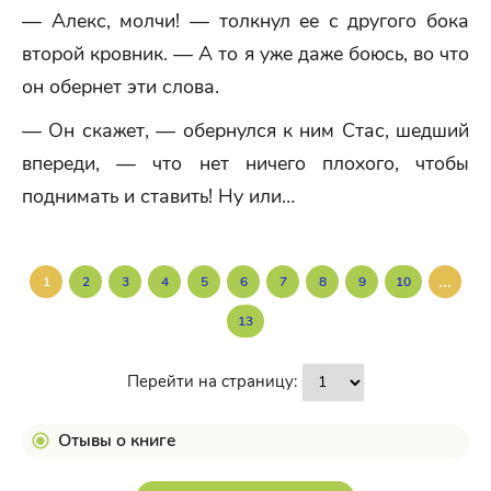
— Алекс, молчи! — толкнул ее с другого бока
второй кровник. — А то я уже даже боюсь, во что
он обернет эти слова.
— Он скажет, — обернулся к ним Стас, шедший
впереди, — что нет ничего плохого, чтобы
поднимать и ставить! Ну или…
...
1
2
3
4
5
6
7
8
9
10
13
Перейти на страницу:
Отывы о книге