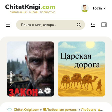
ChitatKnigi
.com
Гость
Читать книги онлайн полностью
ChitatKnigi.com
»
🟢Любовные романы
»
Любовно-фантастические романы