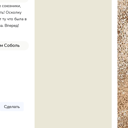
е союзники,
ать! Осколку
 ту что была в
а. Вперед!
ём Соболь
Сделать