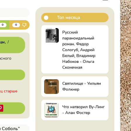
Топ месяца
К
0
0
Русский
параноидальный
цы
/
роман. Федор
Сологуб, Андрей
Белый, Владимир
асного
Набоков - Ольга
Сконечная
Святилище - Уильям
Фолкнер
иц старше
Что натворил Ву-Линг
- Алан Фостер
м Соболь"