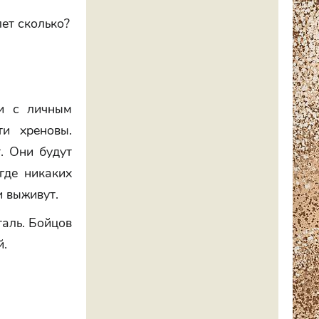
ет сколько?
 и с личным
и хреновы.
. Они будут
где никаких
и выживут.
таль. Бойцов
й.