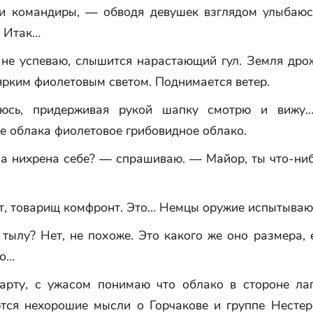
 командиры, — обводя девушек взглядом улыбаю
. Итак…
 не успеваю, слышится нарастающий гул. Земля дрож
ярким фиолетовым светом. Поднимается ветер.
аюсь, придерживая рукой шапку смотрю и вижу…
е облака фиолетовое грибовидное облако.
за нихрена себе? — спрашиваю. — Майор, ты что-ниб
т, товарищ комфронт. Это… Немцы оружие испытываю
тылу? Нет, не похоже. Это какого же оно размера,
но…
арту, с ужасом понимаю что облако в стороне лаг
тся нехорошие мысли о Горчакове и группе Нестер