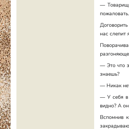
— Товарищи
пожаловать
Договорить
нас слепит 
Поворачив
разгоняюще
— Это что 
знаешь?
— Никак не
— У себя в 
видно? А о
Вспомнив к
закрадываю