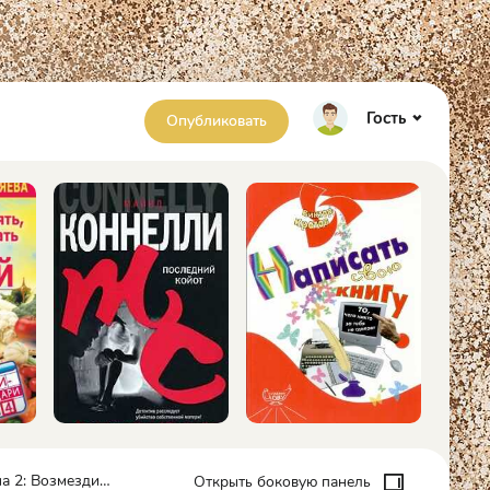
Гость
Опубликовать
асного Медведя - Артём Соболь
Открыть боковую панель