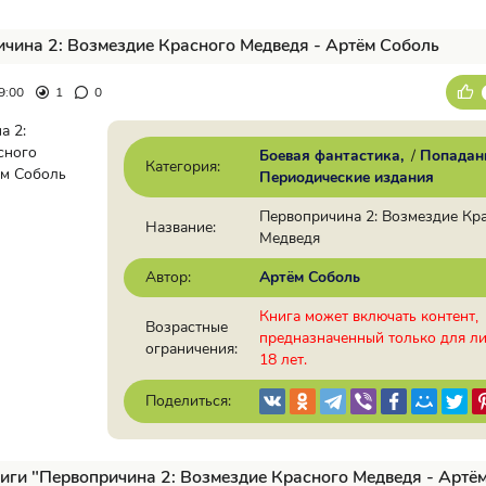
чина 2: Возмездие Красного Медведя - Артём Соболь
9:00
1
0
Боевая фантастика
/
Попадан
Категория:
Периодические издания
Первопричина 2: Возмездие Кр
Название:
Медведя
Автор:
Артём Соболь
Книга может включать контент,
Возрастные
предназначенный только для л
ограничения:
18 лет.
Поделиться:
иги "Первопричина 2: Возмездие Красного Медведя - Артё