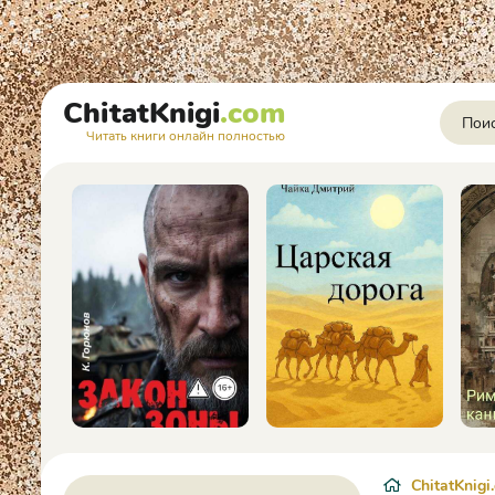
ChitatKnigi
.com
Читать книги онлайн полностью
ChitatKnigi