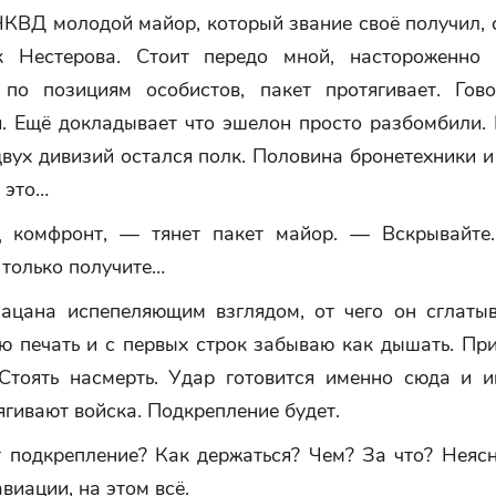
КВД молодой майор, который звание своё получил, 
к Нестерова. Стоит передо мной, настороженно 
по позициям особистов, пакет протягивает. Гов
. Ещё докладывает что эшелон просто разбомбили.
 двух дивизий остался полк. Половина бронетехники и
 это…
 комфронт, — тянет пакет майор. — Вскрывайте.
 только получите…
пацана испепеляющим взглядом, от чего он сглатыв
аю печать и с первых строк забываю как дышать. Пр
 Стоять насмерть. Удар готовится именно сюда и 
гивают войска. Подкрепление будет.
т подкрепление? Как держаться? Чем? За что? Неяс
виации, на этом всё.