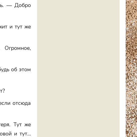
сь. — Добро
ит и тут же
 Огромное,
удь об этом
т?
 если отсюда
еря. Тут же
овой и тут…