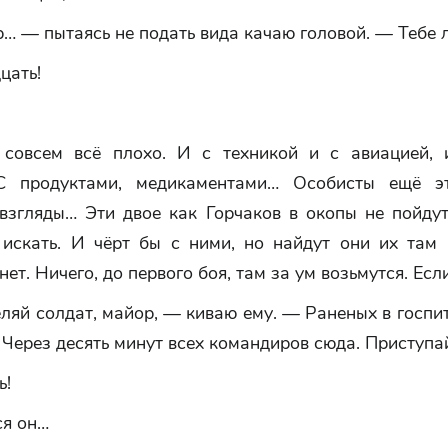
… — пытаясь не подать вида качаю головой. — Тебе л
цать!
совсем всё плохо. И с техникой и с авиацией,
 С продуктами, медикаментами… Особисты ещё эт
 взгляды… Эти двое как Горчаков в окопы не пойдут
 искать. И чёрт бы с ними, но найдут они их там 
нет. Ничего, до первого боя, там за ум возьмутся. Есл
яй солдат, майор, — киваю ему. — Раненых в госпи
 Через десять минут всех командиров сюда. Приступа
ь!
я он…