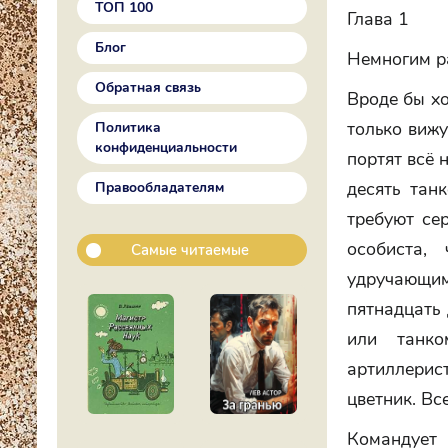
ТОП 100
Глава 1
Блог
Немногим ра
Обратная связь
Вроде бы хо
только вижу
Политика
конфиденциальности
портят всё 
десять тан
Правообладателям
требуют се
особиста,
Самые читаемые
удручающим
пятнадцать 
или танко
артиллерист
цветник. Вс
Командует