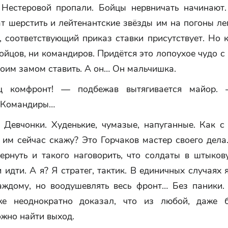
 Нестеровой пропали. Бойцы нервничать начинают.
т шерстить и лейтенантские звёзды им на погоны ле
 соответствующий приказ ставки присутствует. Но 
ойцов, ни командиров. Придётся это лопоухое чудо 
оим замом ставить. А он… Он мальчишка.
 комфронт! — подбежав вытягивается майор.
 Командиры…
 Девчонки. Худенькие, чумазые, напуганные. Как с
 им сейчас скажу? Это Горчаков мастер своего дела
вернуть и такого наговорить, что солдаты в штыков
 идти. А я? Я стратег, тактик. В единичных случаях 
аждому, но воодушевлять весь фронт… Без паники.
же неоднократно доказал, что из любой, даже б
жно найти выход.