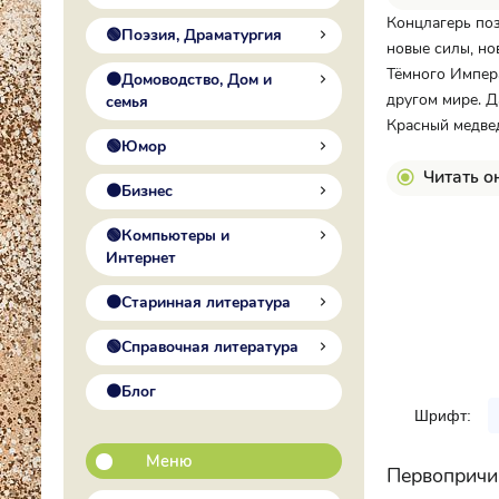
Концлагерь поз
🟢Поэзия, Драматургия
новые силы, но
Тёмного Импера
🟠Домоводство, Дом и
другом мире. Д
семья
Красный медвед
🟢Юмор
Читать о
🟠Бизнес
🟢Компьютеры и
Интернет
🟠Старинная литература
🟢Справочная литература
🟠Блог
Шрифт:
Меню
Первопричи