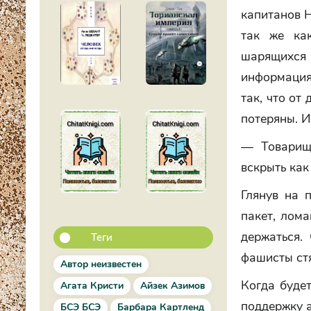
капитанов Н
так же ка
шарящихся 
информация
так, что от
потеряны. И
— Товарищ
вскрыть как
Глянув на 
пакет, лом
держаться.
Теги
фашисты стя
Автор неизвестен
Когда буде
Агата Кристи
Айзек Азимов
поддержку а
БСЭ БСЭ
Барбара Картленд