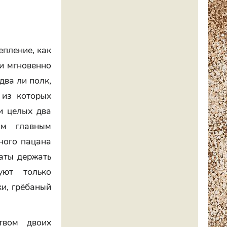
епление, как
 и мгновенно
два ли полк,
 из которых
и целых два
ым главным
ного пацана
маты держать
уют только
ки, грёбаный
твом двоих