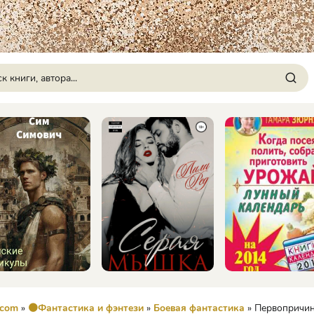
.com
»
🟠Фантастика и фэнтези
»
Боевая фантастика
» Первопричина 2: Возмездие Кр