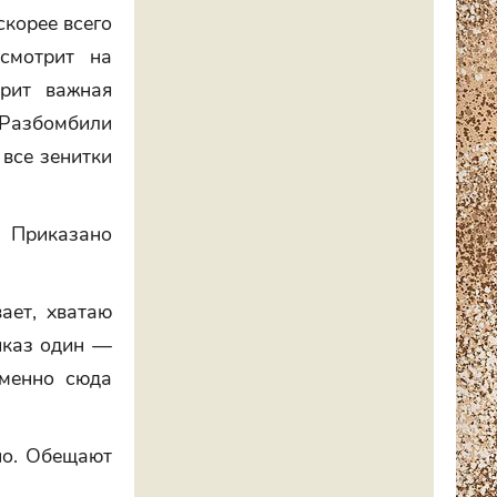
скорее всего
смотрит на
орит важная
 Разбомбили
 все зенитки
 Приказано
ает, хватаю
иказ один —
именно сюда
но. Обещают