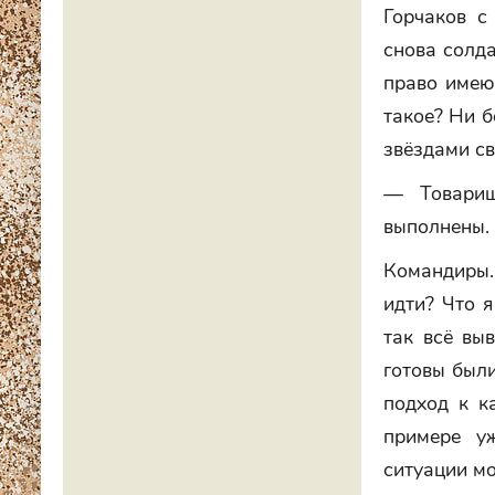
Горчаков с
снова солда
право имею,
такое? Ни б
звёздами св
— Товарищ
выполнены.
Командиры.
идти? Что я
так всё вы
готовы были
подход к к
примере у
ситуации мо