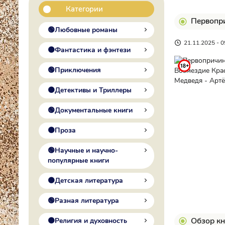
Категории
Первопри
🟢Любовные романы
21.11.2025 - 0
🟠Фантастика и фэнтези
🟢Приключения
🟠Детективы и Триллеры
🟢Документальные книги
🟠Проза
🟢Научные и научно-
популярные книги
🟠Детская литература
🟢Разная литература
Обзор кн
🟠Религия и духовность