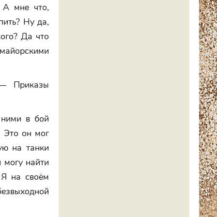
 А мне что,
пить? Ну да,
кого? Да что
с майорскими
 — Приказы
 ними в бой
. Это он мог
ую на танки
я могу найти
 Я на своём
езвыходной