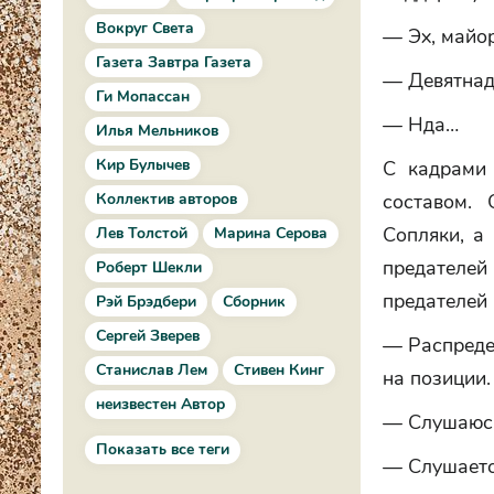
Вокруг Света
— Эх, майор
Газета Завтра Газета
— Девятнад
Ги Мопассан
— Нда…
Илья Мельников
Кир Булычев
С кадрами 
Коллектив авторов
составом.
Сопляки, а
Лев Толстой
Марина Серова
предателей
Роберт Шекли
предателей 
Рэй Брэдбери
Сборник
Сергей Зверев
— Распредел
Станислав Лем
Стивен Кинг
на позиции.
неизвестен Автор
— Слушаюс
Показать все теги
— Слушаетс