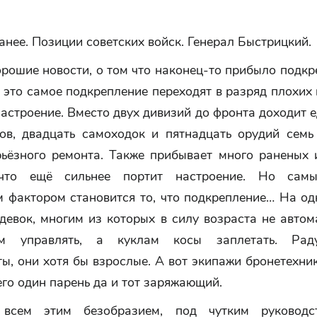
нее. Позиции советских войск. Генерал Быстрицкий.
рошие новости, о том что наконец-то прибыло подкр
 это самое подкрепление переходят в разряд плохих
настроение. Вместо двух дивизий до фронта доходит е
ков, двадцать самоходок и пятнадцать орудий семь
рьёзного ремонта. Также прибывает много раненых 
 что ещё сильнее портит настроение. Но сам
 фактором становится то, что подкрепление… На од
девок, многим из которых в силу возраста не авто
м управлять, а куклам косы заплетать. Рад
ы, они хотя бы взрослые. А вот экипажи бронетехни
его один парень да и тот заряжающий.
 всем этим безобразием, под чутким руководс