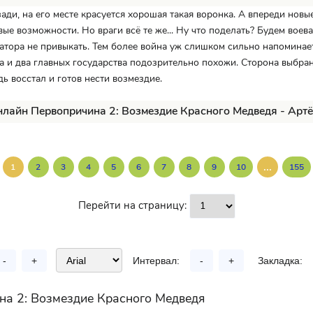
ади, на его месте красуется хорошая такая воронка. А впереди новы
вые возможности. Но враги всё те же... Ну что поделать? Будем воев
тора не привыкать. Тем более война уж слишком сильно напоминает
а и два главных государства подозрительно похожи. Сторона выбран
ь восстал и готов нести возмездие.
нлайн Первопричина 2: Возмездие Красного Медведя - Арт
...
1
2
3
4
5
6
7
8
9
10
155
Перейти на страницу:
-
+
Интервал:
-
+
Закладка:
на 2: Возмездие Красного Медведя