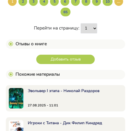
...
1
2
3
4
5
6
7
8
9
10
65
Перейти на страницу:
Отывы о книге
Добавить отзыв
Похожие материалы
Эвольвер I этапа - Николай Раздоров
27.08.2025 - 11:01
Игроки с Титана - Дик Филип Киндред