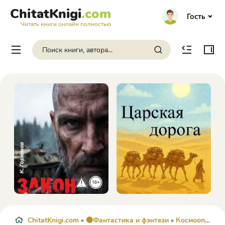
ChitatKnigi
.com
Гость
Читать книги онлайн полностью
ChitatKnigi.com
»
🟠Фантастика и фэнтези
»
Космоопера
» 