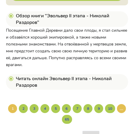
Обзор книги "Эвольвер II этапа - Николай
Раздоров"
Посещение Главной Деревни дало свои плоды, я стал сильнее
и обзавёлся хорошей экипировкой, а также новыми
полезными знакомствами. На отвоёванной у мертвецов земле,
мне предстоит создать свою свою личную територию и развив
её, двигаться дальше. Попутно расправляясь со всеми своими
врагами.
Читать онлайн Эвольвер II этапа - Николай
Раздоров
...
1
2
3
4
5
6
7
8
9
10
65