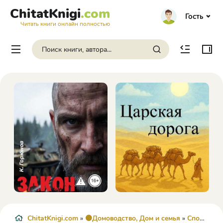
ChitatKnigi
.com
Гость
Читать книги онлайн полностью
ChitatKnigi.com
»
🟠Домоводство, Дом и семья
»
Спорт
» Ум