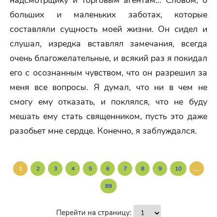
надсмотрщику и торговым агентам… Словом, о
больших и маленьких заботах, которые
составляли сущность моей жизни. Он сидел и
слушал, изредка вставлял замечания, всегда
очень благожелательные, и всякий раз я покидал
его с осознанным чувством, что он разрешил за
меня все вопросы. Я думал, что ни в чем не
смогу ему отказать, и поклялся, что не буду
мешать ему стать священником, пусть это даже
разобьет мне сердце. Конечно, я заблуждался.
...
1
2
3
4
5
6
7
8
9
10
89
Перейти на страницу: