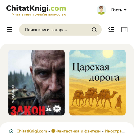
ChitatKnigi
.com
Гость
Читать книги онлайн полностью
ChitatKnigi.com
»
🟠Фантастика и фэнтези
»
Иностранное фэнтези