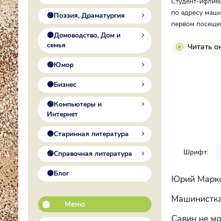
Студент-ифлиец
по адресу маши
🟢Поэзия, Драматургия
первом посещен
🟠Домоводство, Дом и
семья
Читать о
🟢Юмор
🟠Бизнес
🟢Компьютеры и
Интернет
🟠Старинная литература
Шрифт:
🟢Справочная литература
🟠Блог
Юрий Марко
Машинистка
Меню
Савин не мо