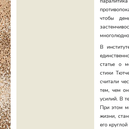
паралитика 
противопок
чтобы ден
застенчиво
многолюдно
В институт
единственн
статье о м
стихи Тютче
считали че
тем, чем о
усилий. В т
При этом м
жизни, ста
его кругло