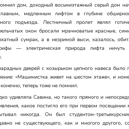
помнил дом, доходный восьмиэтажный серый дом нач
плавным, медленным лифтом в глубине обширног
нного подъезда. Лестничный пролет являл готич
рельчатых окон бросали мрачноватые красные, син
рхатный сумрак, а в незримой выси, казалось, обит
ифы — электрическая природа лифта ничуть
.
парадных дверей с козырьком цепного навеса было 
ление: «Машинистка живет на шестом этаже», и номе
 конечно, теперь тоже не помнил.
дко удивляла Савина, но такого прямого и непосред
ивления, какое постигло его при первом посещении 
ытывал никогда. Он был студентом-третьекурсн
давно не существующего, как и многого другого, с