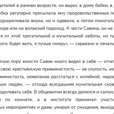
ителей в раннем возрасте, он вырос в доме бабки, в
абка регулярно присылала ему продовольственные п
одкармливала внука, но и одевала, а летом помогал
море или на волжский пароход. К чести Савина, он не
я от этой трогательной и мучительной заботы, но т
кого будет жить, я лучше помру», — серьезно и печал
тную пору юности Савин много видел в себе — отчет
 свою крестьянскую прижимистость — не скупость, не
имистость, нежелание расстаться с копейкой, недо
ым людям, — отсюда всегдашняя мучительная сков
одолевать себя. В общежитии всегда делился и салом
и по комнате, а в институте принимал участ
ых мероприятиях и даже, умирая от смущения, выход