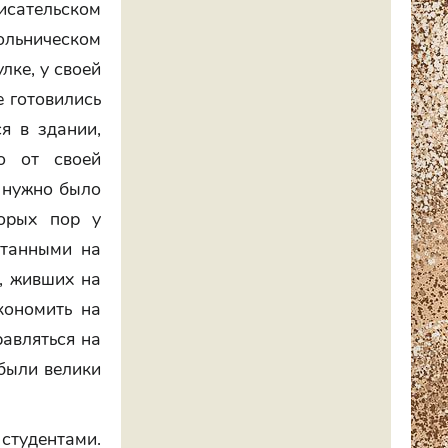
исательском
ольническом
лке, у своей
е готовились
я в здании,
о от своей
у нужно было
торых пор у
атанными на
, живших на
кономить на
равляться на
 были велики
 студентами.