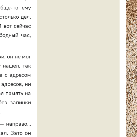
обще-то ему
столько дел,
И вот сейчас
бодный час,
и, он не мог
у нашел, так
е с адресом
 адресов, ни
ая память на
без запинки
.
 — направо…
вал. Зато он