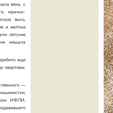
ала века, с
о, мрачно-
ескую высь,
ие и желтые
али летучие
 не мешала
прибито еще
р квартиры,
ственного —
машинистки,
иком ИФЛИ,
оздававшего