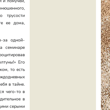
й и ломучей,
онюшенного,
о трусости
ге ее дома,
з-за одной-
на семинаре
роцитировав
олтуны!» Его
ом, то есть
аждодневных
ебя в тайне.
я чего-то в
дительное в
щими серыми