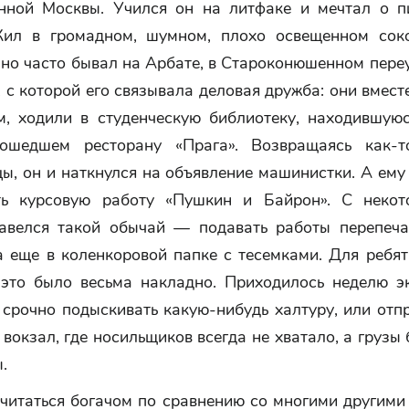
нной Москвы. Учился он на литфаке и мечтал о п
ил в громадном, шумном, плохо освещенном сок
но часто бывал на Арбате, в Староконюшенном переу
 с которой его связывала деловая дружба: они вмест
м, ходили в студенческую библиотеку, находившуюс
тошедшем ресторану «Прага». Возвращаясь как-т
ы, он и наткнулся на объявление машинистки. А ем
ть курсовую работу «Пушкин и Байрон». С неко
авелся такой обычай — подавать работы перепеч
а еще в коленкоровой папке с тесемками. Для ребят
 это было весьма накладно. Приходилось неделю э
 срочно подыскивать какую-нибудь халтуру, или отп
вокзал, где носильщиков всегда не хватало, а грузы
.
читаться богачом по сравнению со многими другими