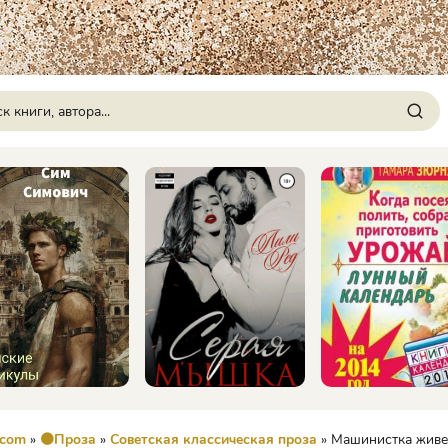
.com
»
🟠Проза
»
Советская классическая проза
» Машинистка живет на шестом 