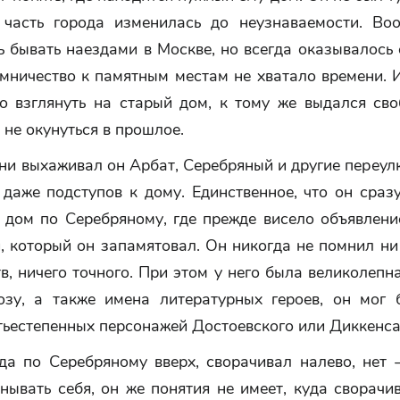
 часть города изменилась до неузнаваемости. Во
 бывать наездами в Москве, но всегда оказывалось 
мничество к памятным местам не хватало времени. 
ло взглянуть на старый дом, к тому же выдался сво
 не окунуться в прошлое.
ни выхаживал он Арбат, Серебряный и другие переулк
даже подступов к дому. Единственное, что он сраз
й дом по Серебряному, где прежде висело объявлени
 который он запамятовал. Он никогда не помнил ни
в, ничего точного. При этом у него была великолепн
озу, а также имена литературных героев, он мог 
тьестепенных персонажей Достоевского или Диккенса
да по Серебряному вверх, сворачивал налево, нет
ывать себя, он же понятия не имеет, куда сворачи