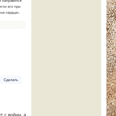
и направился
игло его при
ое сердце».
Сделать
т с войны, а