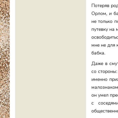
Потеряв род
Орлом, и б
не только п
путевку на 
освободитьс
мне не для 
бабка.
Даже в сму
со стороны:
именно приж
малознаком
он умел пре
с соседям
общественн