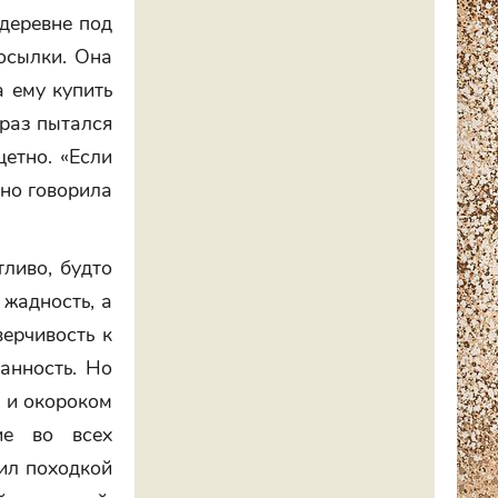
 деревне под
осылки. Она
а ему купить
 раз пытался
щетно. «Если
ьно говорила
ливо, будто
 жадность, а
верчивость к
анность. Но
, и окороком
ие во всех
ил походкой