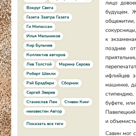
лицо довое
Вокруг Света
будущем. Ж
Газета Завтра Газета
общежитии, 
Ги Мопассан
сокурсницы,
Илья Мельников
к экзамена
Кир Булычев
позднее о
Коллектив авторов
приятельниц
Лев Толстой
Марина Серова
перепечата
Роберт Шекли
ифлийцев з
Рэй Брэдбери
Сборник
машинке, д
Сергей Зверев
стипендию,
Станислав Лем
Стивен Кинг
буфете, или
Павелецкий 
неизвестен Автор
и объемисты
Показать все теги
Савин мог с