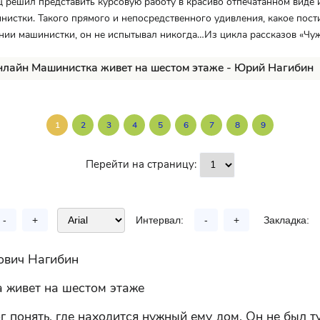
 решил представить курсовую работу в красиво отпечатанном виде 
нистки. Такого прямого и непосредственного удивления, какое пост
ии машинистки, он не испытывал никогда…Из цикла рассказов «Чуж
нлайн Машинистка живет на шестом этаже - Юрий Нагибин
1
2
3
4
5
6
7
8
9
Перейти на страницу:
-
+
Интервал:
-
+
Закладка:
вич Нагибин
 живет на шестом этаже
г понять, где находится нужный ему дом. Он не был ту