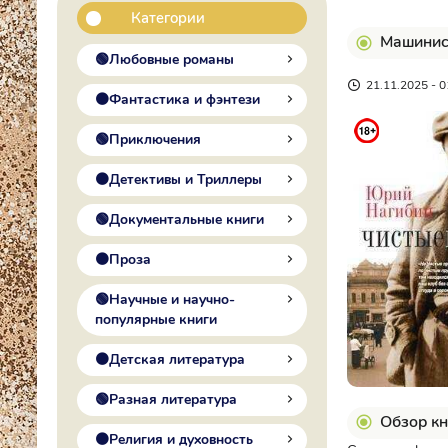
Категории
Машинист
🟢Любовные романы
21.11.2025 - 0
🟠Фантастика и фэнтези
🟢Приключения
🟠Детективы и Триллеры
🟢Документальные книги
🟠Проза
🟢Научные и научно-
популярные книги
🟠Детская литература
🟢Разная литература
Обзор кн
🟠Религия и духовность