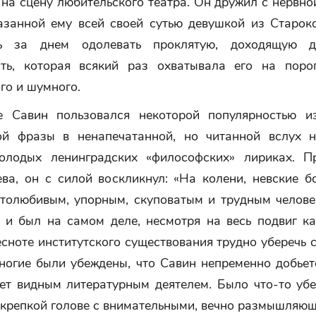
на сцену любительского театра. Он дружил с нервно
азанной ему всей своей сутью девушкой из Старок
ь за днем одолевать проклятую, доходящую д
сть, которая всякий раз охватывала его на поро
го и шумного.
е Савин пользовался некоторой популярностью и
ой фразы в ненапечатанной, но читанной вслух 
олодых ленинградских «философских» лириках. П
ва, он с силой воскликнул: «На колени, невские б
столюбивым, упорным, скуповатым и трудным человек
н и был на самом деле, несмотря на весь подвиг к
есноте институтского существования трудно уберечь с
ногие были убеждены, что Савин непременно добьетс
нет видным литературным деятелем. Было что-то убе
й крепкой голове с внимательными, вечно размышляю