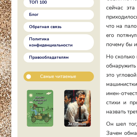
ТОП 100
сейчас эта
Блог
приходилось
что на пало
Обратная связь
его потяну
Политика
почему бы и
конфиденциальности
Но сколько 
Правообладателям
обнаружить 
это углово
Самые читаемые
машинистки,
имен-отчест
стихи и пр
назвать тре
Он шел тог
Зачем обман