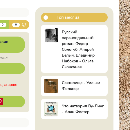
Топ месяца
К
0
0
Русский
параноидальный
ская
роман. Федор
Сологуб, Андрей
Белый, Владимир
таже
Набоков - Ольга
Сконечная
Святилище - Уильям
иц старше
Фолкнер
Что натворил Ву-Линг
- Алан Фостер