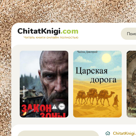
ChitatKnigi
.com
Читать книги онлайн полностью
ChitatKnigi