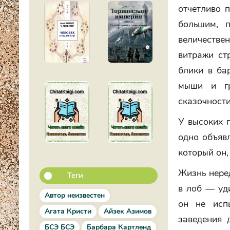
отчетливо 
большим, 
величестве
витражи ст
блики в ба
мыши и гр
сказочности
У высоких 
одно объяв
который он,
Жизнь нере
Теги
в лоб — уд
Автор неизвестен
он не исп
Агата Кристи
Айзек Азимов
заведения 
БСЭ БСЭ
Барбара Картленд