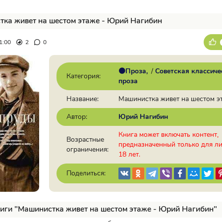
ка живет на шестом этаже - Юрий Нагибин
1:00
2
0
🟠Проза
/
Советская классиче
Категория:
проза
Название:
Машинистка живет на шестом э
Автор:
Юрий Нагибин
Книга может включать контент,
Возрастные
предназначенный только для л
ограничения:
18 лет.
Поделиться:
иги "Машинистка живет на шестом этаже - Юрий Нагибин"