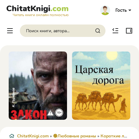
ChitatKnigi
.com
Гость
Читать книги онлайн полностью
ChitatKnigi.com
»
🟢Любовные романы
»
Короткие любовные романы