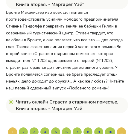
Книга вторая. - Маргарет Уэй"
Бронте Макалистер изо всех сил пытается
противодействовать усилиям молодого предпринимателя
Стивена Рэндолфа превратить земли ее бабушки Гилли в
современный туристический центр. Стивен твердит, что
влюблен в Бронте, а она полагает, что все это — для отвода
глаз. Такова сюжетная линия первой части этого романа.Во
второй книге «Страсти в старинном поместье», которая
выходит под № 1203 одновременно с первой (№1202),
страсти разгораются до поистине детективного уровня. У
Бронте появляется соперница, ее брата преследует отец-
маньяк, дело доходит до оружия... А как же любовь? Читайте
наш первый сдвоенный выпуск «Любовного романа»!
Читать онлайн Страсти в старинном поместье.
Книга вторая. - Маргарет Уэй
...
1
2
3
4
5
6
7
8
9
10