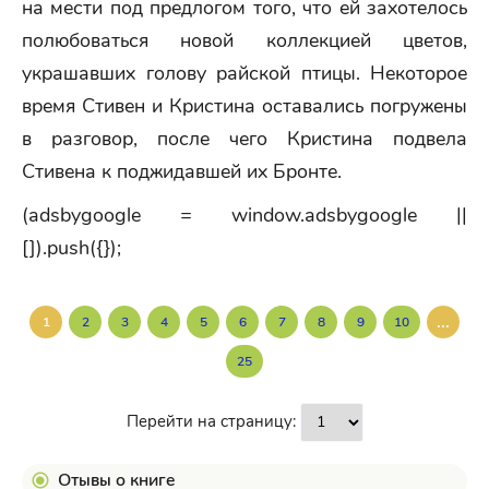
на мести под предлогом того, что ей захотелось
полюбоваться новой коллекцией цветов,
украшавших голову райской птицы. Некоторое
время Стивен и Кристина оставались погружены
в разговор, после чего Кристина подвела
Стивена к поджидавшей их Бронте.
(adsbygoogle = window.adsbygoogle ||
[]).push({});
...
1
2
3
4
5
6
7
8
9
10
25
Перейти на страницу:
Отывы о книге