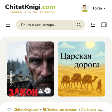
ChitatKnigi
.com
Гость
Читать книги онлайн полностью
ChitatKnigi.com
»
🟢Любовные романы
»
Любовно-фантастические романы