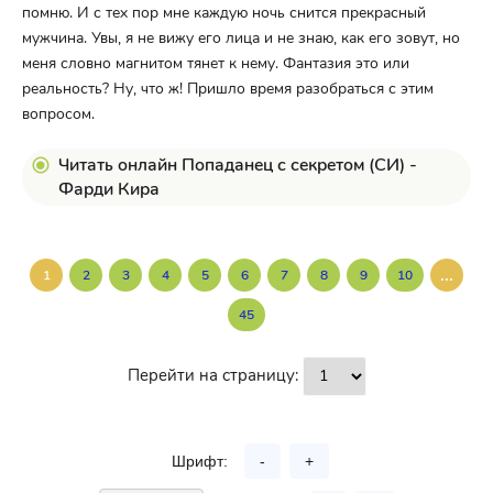
помню. И с тех пор мне каждую ночь снится прекрасный
мужчина. Увы, я не вижу его лица и не знаю, как его зовут, но
меня словно магнитом тянет к нему. Фантазия это или
реальность? Ну, что ж! Пришло время разобраться с этим
вопросом.
Читать онлайн Попаданец с секретом (СИ) -
Фарди Кира
...
1
2
3
4
5
6
7
8
9
10
45
Перейти на страницу:
Шрифт:
-
+