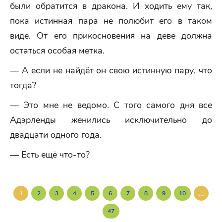
были обратится в дракона. И ходить ему так,
пока истинная пара не полюбит его в таком
виде. От его прикосновения на деве должна
остаться особая метка.
— А если не найдёт он свою истинную пару, что
тогда?
— Это мне не ведомо. С того самого дня все
Адэрленды женились исключительно до
двадцати одного года.
— Есть ещё что-то?
...
1
2
3
4
5
6
7
8
9
10
47