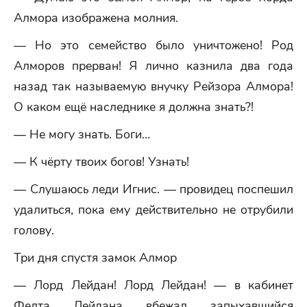
Алмора изображена молния.
— Но это семейство было уничтожено! Род
Алморов прерван! Я лично казнила два года
назад так называемую внучку Рейзора Алмора!
О каком ещё наследнике я должна знать?!
— Не могу знать. Боги…
— К чёрту твоих богов! Узнать!
— Слушаюсь леди Игнис. — провидец поспешил
удалиться, пока ему действительно не отрубили
голову.
Три дня спустя замок Алмор
— Лорд Лейдан! Лорд Лейдан! — в кабинет
Фелта Лейдана вбежал запыхавшийся