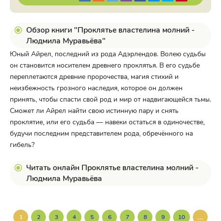
Обзор книги "Проклятье властелина молний -
Людмила Муравьёва"
Юный Айрел, последний из рода Адэрлендов. Волею судьбы
он становится носителем древнего проклятья. В его судьбе
переплетаются древние пророчества, магия стихий и
неизбежность грозного наследия, которое он должен
принять, чтобы спасти свой род и мир от надвигающейся тьмы.
Сможет ли Айрел найти свою истинную пару и снять
проклятие, или его судьба — навеки остаться в одиночестве,
будучи последним представителем рода, обречённого на
гибель?
Читать онлайн Проклятье властелина молний -
Людмила Муравьёва
...
1
2
3
4
5
6
7
8
9
10