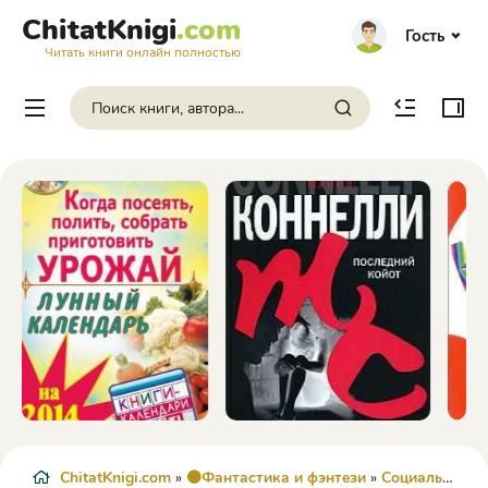
ChitatKnigi
.com
Гость
Читать книги онлайн полностью
ChitatKnigi.com
»
🟠Фантастика и фэнтези
»
Социально-психологическая