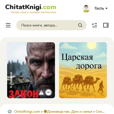
ChitatKnigi
.com
Гость
Читать книги онлайн полностью
ChitatKnigi.com
»
🟠Домоводство, Дом и семья
»
Спорт
» Ра