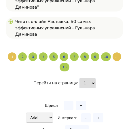
эффективных упражнений - Гульнара
Даминова"
Читать онлайн Растяжка. 50 самых
эффективных упражнений - Гульнара
Даминова
...
1
2
3
4
5
6
7
8
9
10
13
Перейти на страницу:
Шрифт:
-
+
Интервал:
-
+