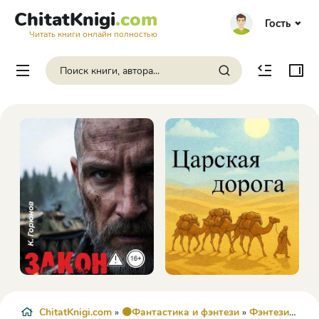
ChitatKnigi
.com
Гость
Читать книги онлайн полностью
ChitatKnigi.com
»
🟠Фантастика и фэнтези
»
Фэнтези
» Пре