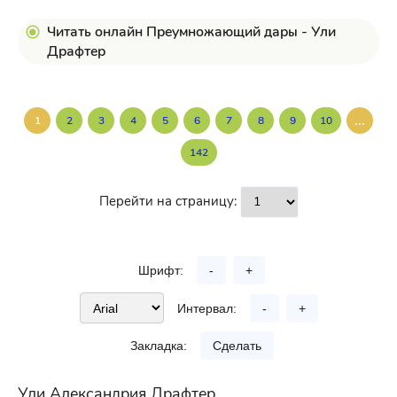
Читать онлайн Преумножающий дары - Ули
Драфтер
...
1
2
3
4
5
6
7
8
9
10
142
Перейти на страницу:
Шрифт:
-
+
Интервал:
-
+
Закладка:
Сделать
Ули Александрия Драфтер