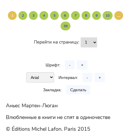
...
1
2
3
4
5
6
7
8
9
10
39
Перейти на страницу:
Шрифт:
-
+
Интервал:
-
+
Закладка:
Сделать
Аньес Мартен-Люган
Влюбленные в книги не спят в одиночестве
© Éditions Michel Lafon, Paris 2015