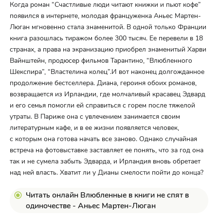
Когда роман “Счастливые люди читают книжки и пьют кофе”
появился в интернете, молодая француженка Аньес Мартен-
Люган мгновенно стала знаменитой. В одной только Франции
книга разошлась тиражом более 300 тысяч. Ее перевели в 18
странах, а права на экранизацию приобрел знаменитый Харви
Вайнштейн, продюсер фильмов Тарантино, “Влюбленного
Шекспира”, “Властелина колец”.И вот наконец долгожданное
продолжение бестселлера. Диана, героиня обоих романов,
возвращается из Ирландии, где молчаливый красавец Эдвард
и его семья помогли ей справиться с горем после тяжелой
утраты. В Париже она с увлечением занимается своим
литературным кафе, и в ее жизни появляется человек,
с которым она готова начать все заново. Однако случайная
встреча на фотовыставке заставляет ее понять, что за год она
так и не сумела забыть Эдварда, и Ирландия вновь обретает
над ней власть. Хватит ли у Дианы смелости пойти до конца?
Читать онлайн Влюбленные в книги не спят в
одиночестве - Аньес Мартен-Люган