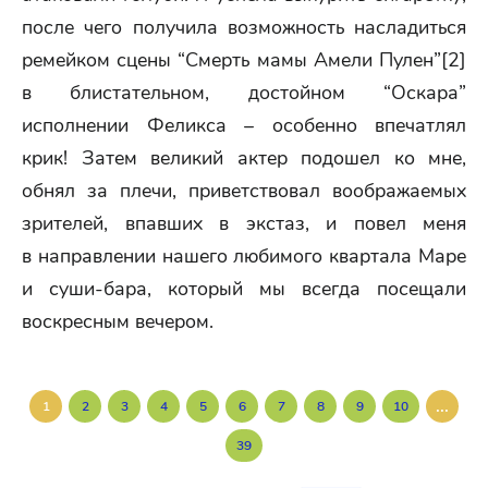
после чего получила возможность насладиться
ремейком сцены “Смерть мамы Амели Пулен”[2]
в блистательном, достойном “Оскара”
исполнении Феликса – особенно впечатлял
крик! Затем великий актер подошел ко мне,
обнял за плечи, приветствовал воображаемых
зрителей, впавших в экстаз, и повел меня
в направлении нашего любимого квартала Маре
и суши-бара, который мы всегда посещали
воскресным вечером.
...
1
2
3
4
5
6
7
8
9
10
39