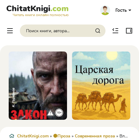
ChitatKnigi
.com
Гость
Читать книги онлайн полностью
ChitatKnigi.com
»
🟠Проза
»
Современная проза
» Влюбленные в книги не спят в одиночестве - Аньес Мартен-Люган