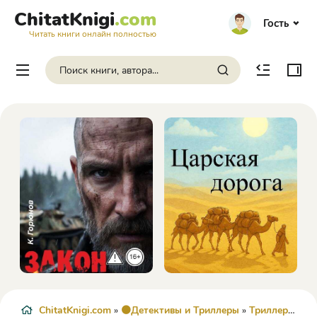
ChitatKnigi
.com
Гость
Читать книги онлайн полностью
ChitatKnigi.com
»
🟠Детективы и Триллеры
»
Триллер
» Пох