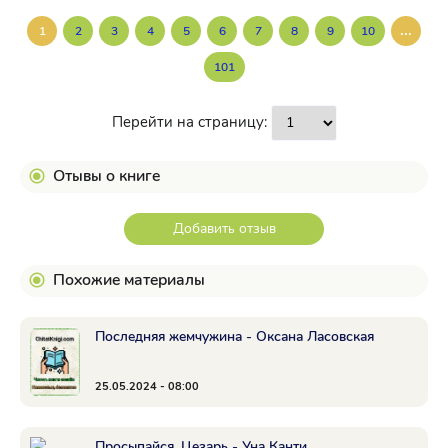
...
1
2
3
4
5
6
7
8
9
10
101
Перейти на страницу:
Отывы о книге
Добавить отзыв
Похожие материалы
Последняя жемчужина - Оксана Ласовская
25.05.2024 - 08:00
Просыпайся, Цезарь - Уна Канти