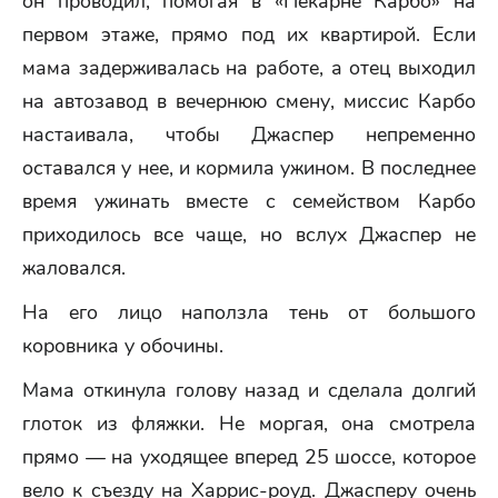
он проводил, помогая в «Пекарне Карбо» на
первом этаже, прямо под их квартирой. Если
мама задерживалась на работе, а отец выходил
на автозавод в вечернюю смену, миссис Карбо
настаивала, чтобы Джаспер непременно
оставался у нее, и кормила ужином. В последнее
время ужинать вместе с семейством Карбо
приходилось все чаще, но вслух Джаспер не
жаловался.
На его лицо наползла тень от большого
коровника у обочины.
Мама откинула голову назад и сделала долгий
глоток из фляжки. Не моргая, она смотрела
прямо — на уходящее вперед 25 шоссе, которое
вело к съезду на Харрис-роуд. Джасперу очень