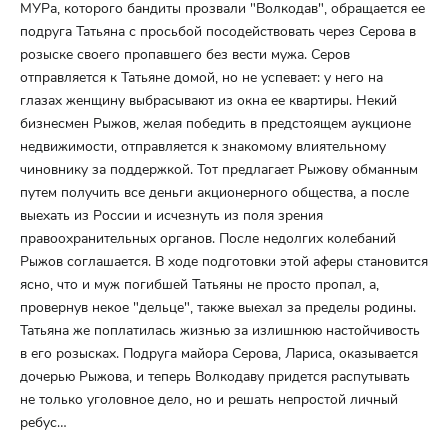
МУРа, которого бандиты прозвали "Волкодав", обращается ее
подруга Татьяна с просьбой посодействовать через Серова в
розыске своего пропавшего без вести мужа. Серов
отправляется к Татьяне домой, но не успевает: у него на
глазах женщину выбрасывают из окна ее квартиры. Некий
бизнесмен Рыжов, желая победить в предстоящем аукционе
недвижимости, отправляется к знакомому влиятельному
чиновнику за поддержкой. Тот предлагает Рыжову обманным
путем получить все деньги акционерного общества, а после
выехать из России и исчезнуть из поля зрения
правоохранительных органов. После недолгих колебаний
Рыжов соглашается. В ходе подготовки этой аферы становится
ясно, что и муж погибшей Татьяны не просто пропал, а,
провернув некое "дельце", также выехал за пределы родины.
Татьяна же поплатилась жизнью за излишнюю настойчивость
в его розысках. Подруга майора Серова, Лариса, оказывается
дочерью Рыжова, и теперь Волкодаву придется распутывать
не только уголовное дело, но и решать непростой личный
ребус…