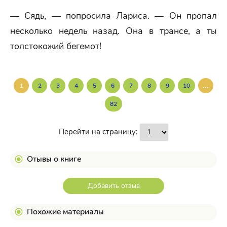
— Сядь, — попросила Лариса. — Он пропал
несколько недель назад. Она в трансе, а ты
толстокожий бегемот!
...
1
2
3
4
5
6
7
8
9
10
82
Перейти на страницу:
Отывы о книге
Добавить отзыв
Похожие материалы