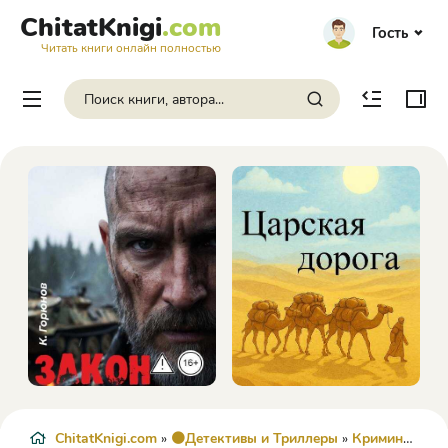
ChitatKnigi
.com
Гость
Читать книги онлайн полностью
ChitatKnigi.com
»
🟠Детективы и Триллеры
»
Криминальный детектив