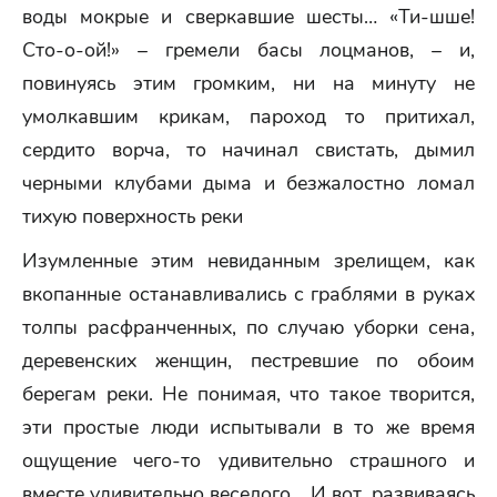
воды мокрые и сверкавшие шесты… «Ти-шше!
Сто-о-ой!» – гремели басы лоцманов, – и,
повинуясь этим громким, ни на минуту не
умолкавшим крикам, пароход то притихал,
сердито ворча, то начинал свистать, дымил
черными клубами дыма и безжалостно ломал
тихую поверхность реки
Изумленные этим невиданным зрелищем, как
вкопанные останавливались с граблями в руках
толпы расфранченных, по случаю уборки сена,
деревенских женщин, пестревшие по обоим
берегам реки. Не понимая, что такое творится,
эти простые люди испытывали в то же время
ощущение чего-то удивительно страшного и
вместе удивительно веселого… И вот, развиваясь