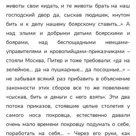
животы свои кидать, и те животы брать на наш
господский двор да, сыскав людишек, кнутом
бить и к делу нашему боярскому ставить…» А
над злыми и добрыми детьми боярскими и
боярами, над беспощадными немцами-
управителями и кровопийцами-приказчиками –
стояли Москва, Питер и тоже требовали: «да на
зелейное… да на пушкарные… да посошные…» –
не забывая всякий раз прибавить в объяснение
законности этих сборов все то же повеление:
«сыскав, бить и деньги с него взять». Эти два
потока приказов, стоявшие целые столетия у
самого носа покровца, естественно давали
очень мало времени покровцу подумать о себе,
поработать на себя… – Через его руки, как