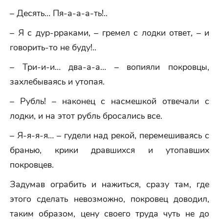
– Десять… Пя-а-а-а-ть!..
– Я с дур-рраками, – гремел с лодки ответ, – и
говорить-то не буду!..
– Три-и-и… два-а-а… – вопияли покровцы,
захлебываясь и утопая.
– Рубль! – наконец с насмешкой отвечали с
лодки, и на этот рубль бросались все.
– Я-я-я-я… – гудели над рекой, перемешиваясь с
бранью, крики дравшихся и утопавших
покровцев.
Задумав ограбить и нажиться, сразу там, где
этого сделать невозможно, покровец доводил,
таким образом, цену своего труда чуть не до