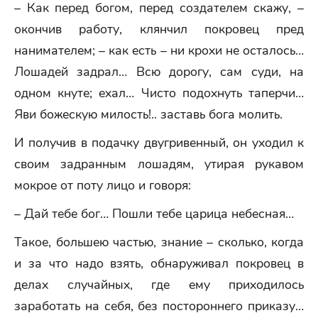
– Как перед богом, перед создателем скажу, –
окончив работу, клянчил покровец пред
нанимателем; – как есть – ни крохи не осталось…
Лошадей задрал… Всю дорогу, сам суди, на
одном кнуте; ехал… Чисто подохнуть таперчи…
Яви божескую милость!.. заставь бога молить.
И получив в подачку двугривенный, он уходил к
своим задранным лошадям, утирая рукавом
мокрое от поту лицо и говоря:
– Дай тебе бог… Пошли тебе царица небесная…
Такое, большею частью, знание – сколько, когда
и за что надо взять, обнаруживал покровец в
делах случайных, где ему приходилось
заработать на себя, без постороннего приказу…