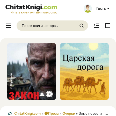
ChitatKnigi
.com
Гость
Читать книги онлайн полностью
ChitatKnigi.com
»
🟠Проза
»
Очерки
» Злые новости - Глеб Успенский