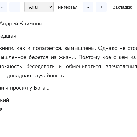
-
+
Интервал:
-
+
Закладка:
 Андрей Климовы
шедшая
книги, как и полагается, вымышлены. Однако не сто
мышленное берется из жизни. Поэтому кое с кем из
ожность беседовать и обмениваться впечатлени
 — досадная случайность.
и я просил у Бога…
ский
я