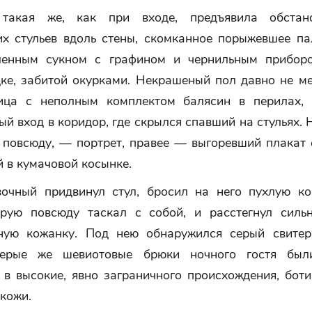
 такая же, как при входе, предъявила обстано
их стульев вдоль стены, скомканное порыжевшее пал
ленным сукном с графином и чернильным приборо
дке, забитой окурками. Некрашеный пол давно не ме
ница с неполным комплектом балясин в перилах,
й вход в коридор, где скрылся спавший на стульях. 
к повсюду, — портрет, правее — выгоревший плакат 
 в кумачовой косынке.
очный придвинул стул, бросил на него пухлую к
орую повсюду таскал с собой, и расстегнул силь
ную кожанку. Под нею обнаружился серый свите
Серые же шевиотовые брюки ночного гостя был
 в высокие, явно заграничного происхождения, боти
кожи.