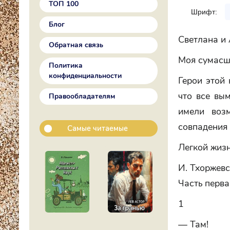
ТОП 100
Шрифт:
Блог
Светлана и
Обратная связь
Моя сумас
Политика
конфиденциальности
Герои этой 
что все вы
Правообладателям
имели возм
совпадения
Самые читаемые
Легкой жизн
И. Тхоржев
Часть перва
1
— Там!