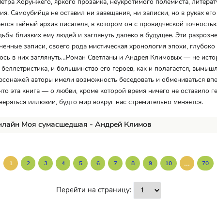
етра Хорунжего, яркого прозаика, неукротимого полемиста, литера
ия. Самоубийца не оставил ни завещания, ни записки, но в руках ег
ется тайный архив писателя, в котором он с провидческой точность
дьбы близких ему людей и заглянуть далеко в будущее. Эти разрозн
ненные записи, своего рода мистическая хронология эпохи, глубоко
лось в них заглянуть…Роман Светланы и Андрея Климовых — не исто
 беллетристика, и большинство его героев, как и полагается, вымыш
ерсонажей авторы имели возможность беседовать и обмениваться вп
что эта книга — о любви, кроме которой время ничего не оставило ге
оверяться иллюзии, будто мир вокруг нас стремительно меняется.
нлайн Моя сумасшедшая - Андрей Климов
...
1
2
3
4
5
6
7
8
9
10
70
Перейти на страницу: