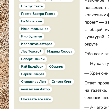
Районное 
Вокруг Света
повсеместн
Газета Завтра Газета
колхозных ф
Ги Мопассан
проект — за
Илья Мельников
с общей ку
культурой.
Кир Булычев
округе.
Коллектив авторов
Лев Толстой
Марина Серова
Обо всем эт
Роберт Шекли
— Ну как ту
Рэй Брэдбери
Сборник
— Хрен они
Сергей Зверев
Станислав Лем
Стивен Кинг
Ответ прозв
неизвестен Автор
на газетке,
человек шес
Показать все теги
— А чего ж