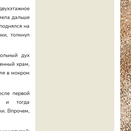
 двухэтажное
емела дальше
поднялся на
ки, толкнул
ольный дух
енный храм,
еля в мокром
осле первой
, и тогда
ки. Впрочем,