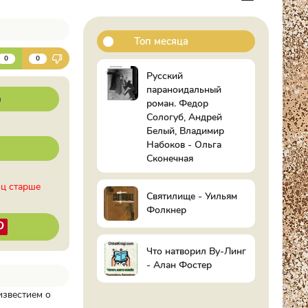
Топ месяца
К
0
0
Русский
параноидальный
а
роман. Федор
Сологуб, Андрей
Белый, Владимир
Набоков - Ольга
Сконечная
иц старше
Святилище - Уильям
Фолкнер
Что натворил Ву-Линг
- Алан Фостер
известием о