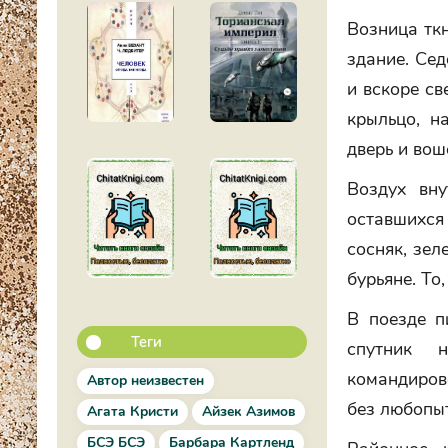
Возница ткн
здание. Сед
и вскоре с
крыльцо, н
дверь и вош
Воздух вн
оставшихся
сосняк, зел
бурьяне. То,
В поезде п
Теги
спутник 
командирово
Автор неизвестен
без любопыт
Агата Кристи
Айзек Азимов
БСЭ БСЭ
Барбара Картленд