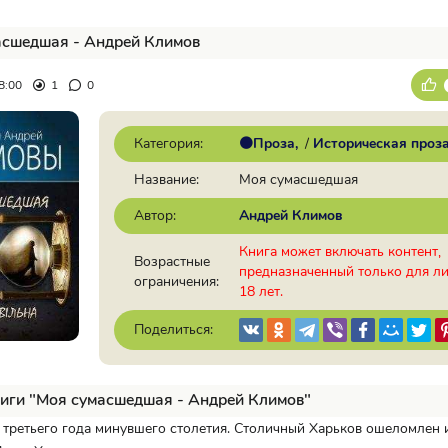
асшедшая - Андрей Климов
8:00
1
0
Категория:
🟠Проза
/
Историческая проз
Название:
Моя сумасшедшая
Автор:
Андрей Климов
Книга может включать контент,
Возрастные
предназначенный только для л
ограничения:
18 лет.
Поделиться:
иги "Моя сумасшедшая - Андрей Климов"
 третьего года минувшего столетия. Столичный Харьков ошеломлен 