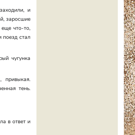
заходили, и
ей, заросшие
еще что-то,
и поезд стал
рый чугунка
, привыкая.
енная тень.
ла в ответ и