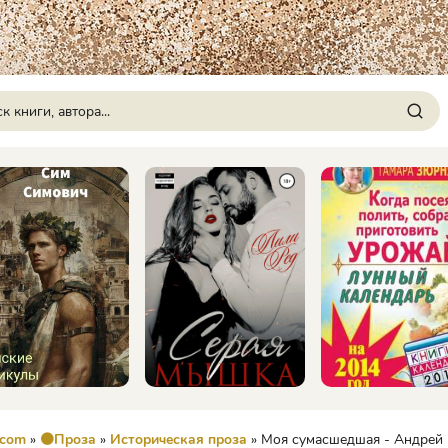
.com
»
🟠Проза
»
Историческая проза
» Моя сумасшедшая - Андрей