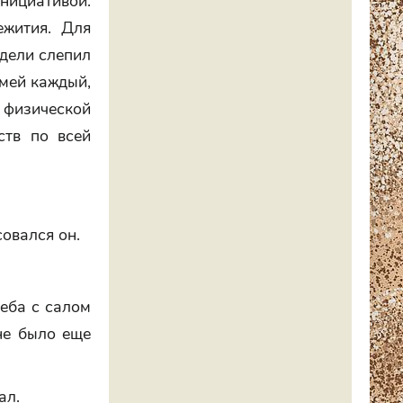
ициативой:
ежития. Для
едели слепил
емей каждый,
 физической
ств по всей
совался он.
леба с салом
оне было еще
ал.