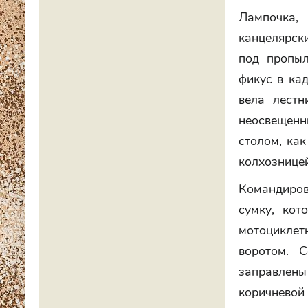
Лампочка,
канцелярск
под пропы
фикус в ка
вела лест
неосвещенны
столом, ка
колхозницей
Командиров
сумку, кот
мотоциклет
воротом. 
заправлены
коричневой 