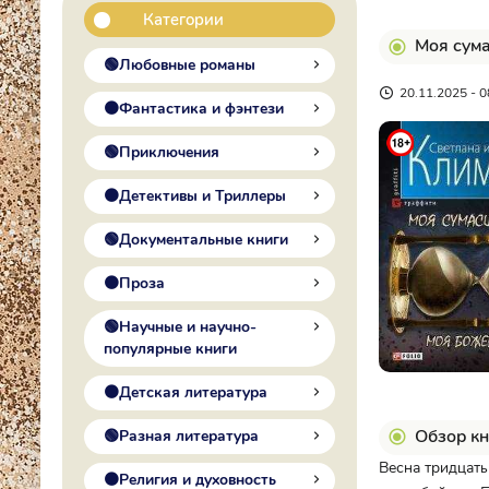
Категории
Моя сум
🟢Любовные романы
20.11.2025 - 0
🟠Фантастика и фэнтези
🟢Приключения
🟠Детективы и Триллеры
🟢Документальные книги
🟠Проза
🟢Научные и научно-
популярные книги
🟠Детская литература
Обзор кн
🟢Разная литература
Весна тридцать
🟠Религия и духовность