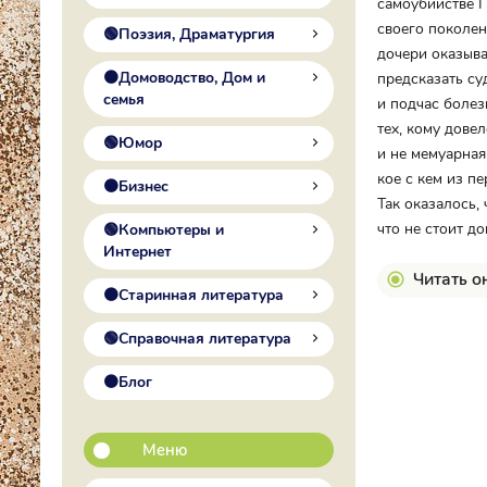
самоубийстве П
своего поколен
🟢Поэзия, Драматургия
дочери оказыва
🟠Домоводство, Дом и
предсказать су
семья
и подчас болез
тех, кому дове
🟢Юмор
и не мемуарная
кое с кем из п
🟠Бизнес
Так оказалось, 
что не стоит д
🟢Компьютеры и
Интернет
Читать о
🟠Старинная литература
🟢Справочная литература
🟠Блог
Меню