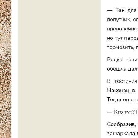
— Так для 
попутчик, о
проволочны
но тут паро
тормозить, 
Водка начи
обошла дал
В гостинич
Наконец в 
Тогда он сп
— Кто тут? 
Сообразив, 
зашаркала в