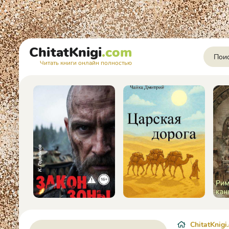
ChitatKnigi
.com
Читать книги онлайн полностью
ChitatKnigi