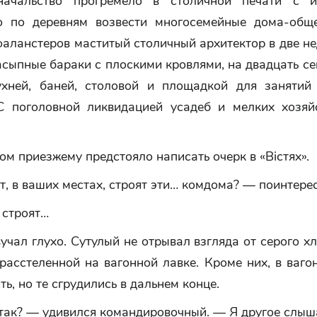
начальство прогремело в столичной печати с ин
о по деревням возвести многосемейные дома-общ
аланстеров маститый столичный архитектор в две н
сыпные бараки с плоскими кровлями, на двадцать с
хней, баней, столовой и площадкой для занятий
 С поголовной ликвидацией усадеб и мелких хозяй
ом приезжему предстояло написать очерк в «Вiстях».
т, в ваших местах, строят эти… комдома? — поинтере
 строят…
учал глухо. Сутулый не отрывал взгляда от серого х
 расстеленной на вагонной лавке. Кроме них, в ваг
ть, но те сгрудились в дальнем конце.
 так? — удивился командировочный. — Я другое слыш