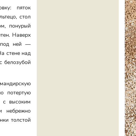
вку: пяток
ьтецо, стол
м, понурый
тен. Наверх
 под ней —
На стене над
с белозубой
омандирскую
но потертую
р с высоким
и небрежно
нки толстой