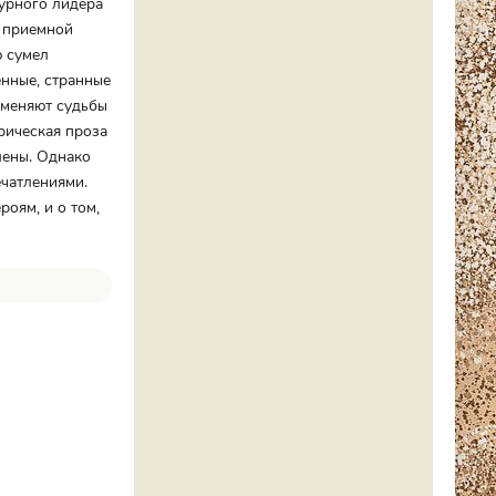
турного лидера
о приемной
ю сумел
енные, странные
 меняют судьбы
рическая проза
лены. Однако
ечатлениями.
роям, и о том,