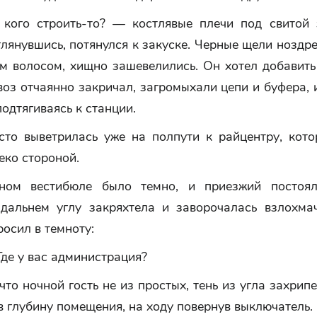
кого строить-то? — костлявые плечи под свитой 
глянувшись, потянулся к закуске. Черные щели ноздр
м волосом, хищно зашевелились. Он хотел добавить 
воз отчаянно закричал, загромыхали цепи и буфера, 
подтягиваясь к станции.
сто выветрилась уже на полпути к райцентру, кото
еко стороной.
ном вестибюле было темно, и приезжий постоял
дальнем углу закряхтела и заворочалась взлохмач
росил в темноту:
Где у вас администрация?
что ночной гость не из простых, тень из угла захрипе
 глубину помещения, на ходу повернув выключатель.