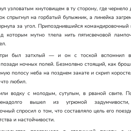
ул узловатым кнутовищем в ту сторону, где чернело
ок спрыгнул на горбатый булыжник, а линейка загр
вернула за угол. Припозднившийся командировочный 
ад которым мутно тлела нить пятисвечовой лампоч
ел.
утри был затхлый — и он с тоской вспомнил в
 позади ночных полей. Безмолвно стоящий, как брош
еную полосу неба на позднем закате и скрип корост
 что любил.
или водку с молодым, сутулым, в рваной свите. П
ненадолго вышел из угрюмой задумчивости
чный спросил о том, что составляло цель его поезд
ства и настойчивости.