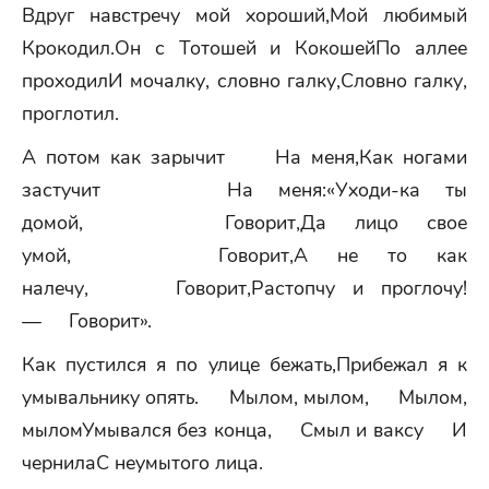
Вдруг навстречу мой хороший,Мой любимый
Крокодил.Он с Тотошей и КокошейПо аллее
проходилИ мочалку, словно галку,Словно галку,
проглотил.
А потом как зарычит На меня,Как ногами
застучит На меня:«Уходи-ка ты
домой, Говорит,Да лицо свое
умой, Говорит,А не то как
налечу, Говорит,Растопчу и проглочу!
— Говорит».
Как пустился я по улице бежать,Прибежал я к
умывальнику опять. Мылом, мылом, Мылом,
мыломУмывался без конца, Смыл и ваксу И
чернилаС неумытого лица.