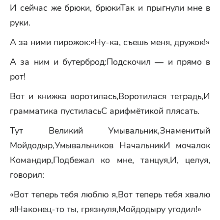
И сейчас же брюки, брюкиТак и прыгнули мне в
руки.
А за ними пирожок:«Ну-ка, съешь меня, дружок!»
А за ним и бутерброд:Подскочил — и прямо в
рот!
Вот и книжка воротилась,Воротилася тетрадь,И
грамматика пустиласьС арифмётикой плясать.
Тут Великий Умывальник,Знаменитый
Мойдодыр,Умывальников НачальникИ мочалок
Командир,Подбежал ко мне, танцуя,И, целуя,
говорил:
«Вот теперь тебя люблю я,Вот теперь тебя хвалю
я!Наконец-то ты, грязнуля,Мойдодыру угодил!»