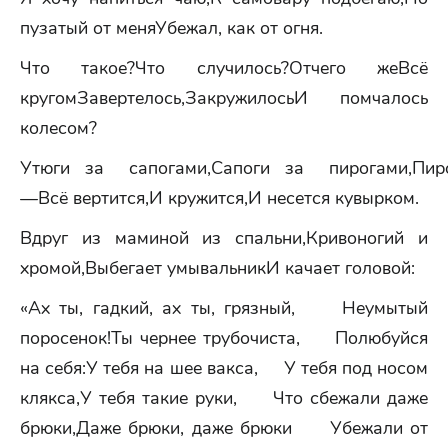
пузатый от меняУбежал, как от огня.
Что такое?Что случилось?Отчего жеВсё
кругомЗавертелось,ЗакружилосьИ помчалось
колесом?
Утюги за сапогами,Сапоги за пирогами,Пи
—Всё вертится,И кружится,И несется кувырком.
Вдруг из маминой из спальни,Кривоногий и
хромой,Выбегает умывальникИ качает головой:
«Ах ты, гадкий, ах ты, грязный, Неумытый
поросенок!Ты чернее трубочиста, Полюбуйся
на себя:У тебя на шее вакса, У тебя под носом
клякса,У тебя такие руки, Что сбежали даже
брюки,Даже брюки, даже брюки Убежали от