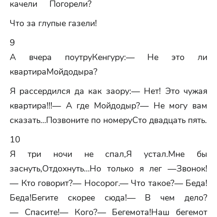
качели Погорели?
Что за глупые газели!
9
А вчера поутруКенгуру:— Не это ли
квартираМойдодыра?
Я рассердился да как заору:— Нет! Это чужая
квартира!!!— А где Мойдодыр?— Не могу вам
сказать…Позвоните по номеруСто двадцать пять.
10
Я три ночи не спал,Я устал.Мне бы
заснуть,Отдохнуть…Но только я лег —Звонок!
— Кто говорит?— Носорог.— Что такое?— Беда!
Беда!Бегите скорее сюда!— В чем дело?
— Спасите!— Кого?— Бегемота!Наш бегемот