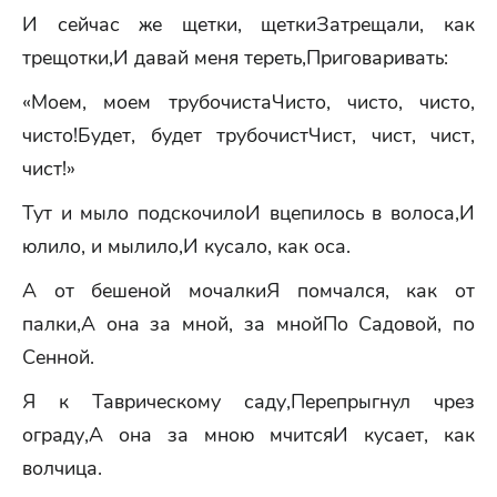
И сейчас же щетки, щеткиЗатрещали, как
трещотки,И давай меня тереть,Приговаривать:
«Моем, моем трубочистаЧисто, чисто, чисто,
чисто!Будет, будет трубочистЧист, чист, чист,
чист!»
Тут и мыло подскочилоИ вцепилось в волоса,И
юлило, и мылило,И кусало, как оса.
А от бешеной мочалкиЯ помчался, как от
палки,А она за мной, за мнойПо Садовой, по
Сенной.
Я к Таврическому саду,Перепрыгнул чрез
ограду,А она за мною мчитсяИ кусает, как
волчица.