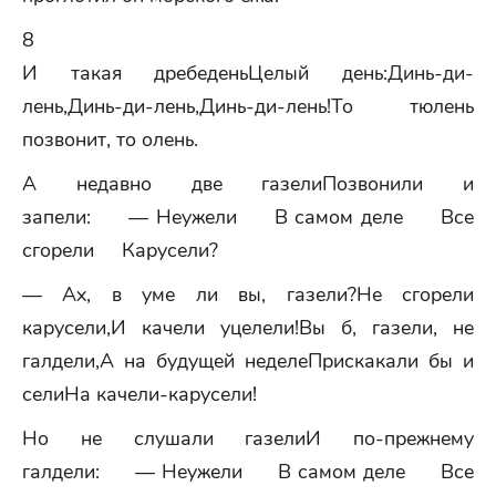
8
И такая дребеденьЦелый день:Динь-ди-
лень,Динь-ди-лень,Динь-ди-лень!То тюлень
позвонит, то олень.
А недавно две газелиПозвонили и
запели: — Неужели В самом деле Все
сгорели Карусели?
— Ах, в уме ли вы, газели?Не сгорели
карусели,И качели уцелели!Вы б, газели, не
галдели,А на будущей неделеПрискакали бы и
селиНа качели-карусели!
Но не слушали газелиИ по-прежнему
галдели: — Неужели В самом деле Все