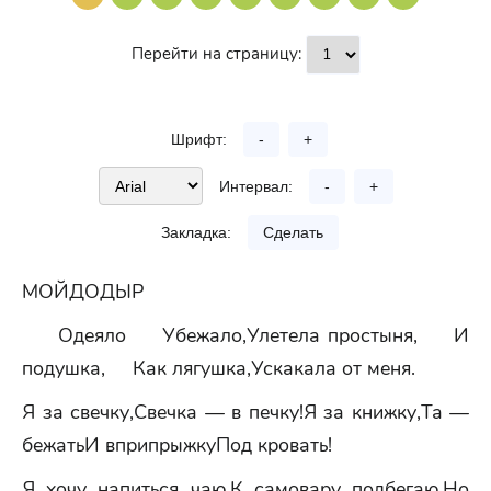
Перейти на страницу:
Шрифт:
-
+
Интервал:
-
+
Закладка:
Сделать
МОЙДОДЫР
Одеяло Убежало,Улетела простыня, И
подушка, Как лягушка,Ускакала от меня.
Я за свечку,Свечка — в печку!Я за книжку,Та —
бежатьИ вприпрыжкуПод кровать!
Я хочу напиться чаю,К самовару подбегаю,Но