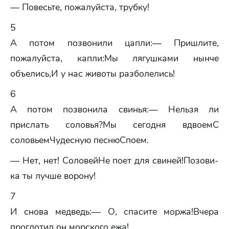
— Повесьте, пожалуйста, трубку!
5
А потом позвонили цапли:— Пришлите,
пожалуйста, капли:Мы лягушками нынче
объелись,И у нас животы разболелись!
6
А потом позвонила свинья:— Нельзя ли
прислать соловья?Мы сегодня вдвоемС
соловьемЧудесную песнюСпоем.
— Нет, нет! СоловейНе поет для свиней!Позови-
ка ты лучше ворону!
7
И снова медведь:— О, спасите моржа!Вчера
проглотил он морского ежа!