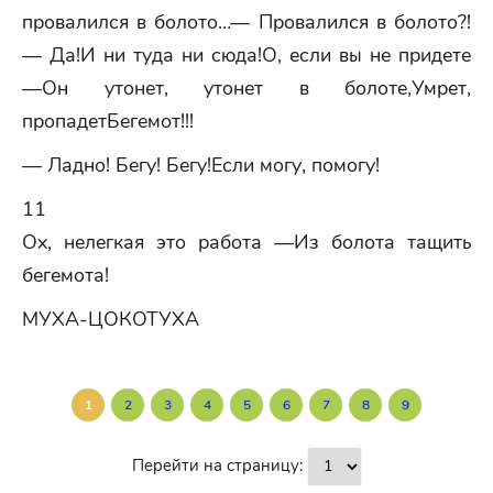
провалился в болото…— Провалился в болото?!
— Да!И ни туда ни сюда!О, если вы не придете
—Он утонет, утонет в болоте,Умрет,
пропадетБегемот!!!
— Ладно! Бегу! Бегу!Если могу, помогу!
11
Ох, нелегкая это работа —Из болота тащить
бегемота!
МУХА-ЦОКОТУХА
1
2
3
4
5
6
7
8
9
Перейти на страницу: