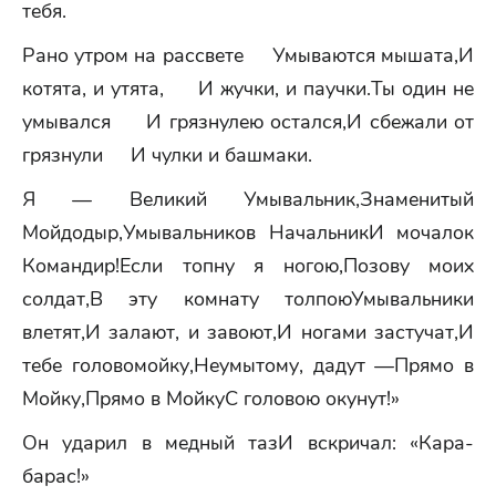
тебя.
Рано утром на рассвете Умываются мышата,И
котята, и утята, И жучки, и паучки.Ты один не
умывался И грязнулею остался,И сбежали от
грязнули И чулки и башмаки.
Я — Великий Умывальник,Знаменитый
Мойдодыр,Умывальников НачальникИ мочалок
Командир!Если топну я ногою,Позову моих
солдат,В эту комнату толпоюУмывальники
влетят,И залают, и завоют,И ногами застучат,И
тебе головомойку,Неумытому, дадут —Прямо в
Мойку,Прямо в МойкуС головою окунут!»
Он ударил в медный тазИ вскричал: «Кара-
барас!»