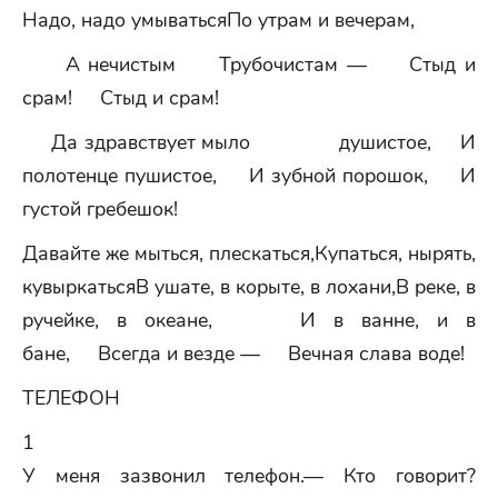
Надо, надо умыватьсяПо утрам и вечерам,
А нечистым Трубочистам — Стыд и
срам! Стыд и срам!
Да здравствует мыло душистое, И
полотенце пушистое, И зубной порошок, И
густой гребешок!
Давайте же мыться, плескаться,Купаться, нырять,
кувыркатьсяВ ушате, в корыте, в лохани,В реке, в
ручейке, в океане, И в ванне, и в
бане, Всегда и везде — Вечная слава воде!
ТЕЛЕФОН
1
У меня зазвонил телефон.— Кто говорит?