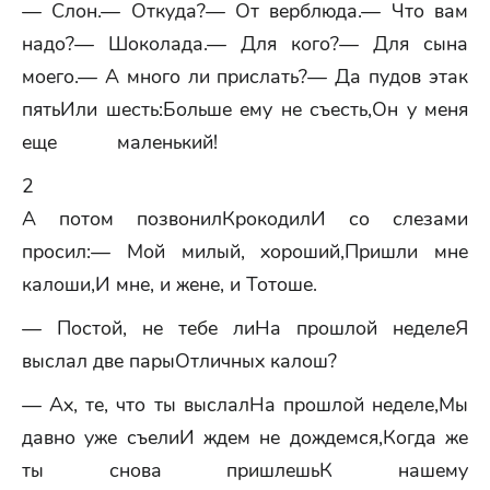
— Слон.— Откуда?— От верблюда.— Что вам
надо?— Шоколада.— Для кого?— Для сына
моего.— А много ли прислать?— Да пудов этак
пятьИли шесть:Больше ему не съесть,Он у меня
еще маленький!
2
А потом позвонилКрокодилИ со слезами
просил:— Мой милый, хороший,Пришли мне
калоши,И мне, и жене, и Тотоше.
— Постой, не тебе лиНа прошлой неделеЯ
выслал две парыОтличных калош?
— Ах, те, что ты выслалНа прошлой неделе,Мы
давно уже съелиИ ждем не дождемся,Когда же
ты снова пришлешьК нашему