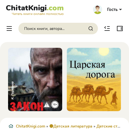
ChitatKnigi
.com
Гость
Читать книги онлайн полностью
ChitatKnigi.com
»
🟠Детская литература
»
Детские стихи
» 