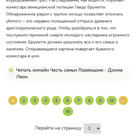
изуродованный труп. Расследование, как водится, поручают
комиссару венецианской полиции Гвидо Брунетти.
Обнаруженное рядом с трупом кольцо позволяет опознать
убитого – это недавно похищенный отпрыск древнего
аристократического рода. Чтобы разобраться в том, что
послужило причиной смерти молодого наследника огромного
состояния, Брунетти должен разузнать все о его семье и
занятиях. Открывающаяся картина повергает бывалого
комиссара в шок.
Читать онлайн Честь семьи Лоренцони - Донна
Леон
...
1
2
3
4
5
6
7
8
9
10
50
Перейти на страницу: