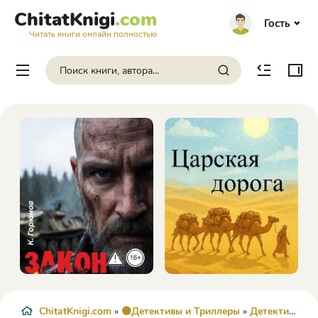
ChitatKnigi
.com
Гость
Читать книги онлайн полностью
ChitatKnigi.com
»
🟠Детективы и Триллеры
»
Детектив
» Че