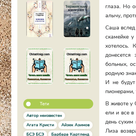
глаза. Но 
алычу, прот
Саша вслед 
скамейке у
хотелось. 
донесется 
больных, ос
родную зна
И не будут
пионерами, 
В животе у 
Теги
ели и все в
Автор неизвестен
день сухим 
Агата Кристи
Айзек Азимов
Лиза возвр
БСЭ БСЭ
Барбара Картленд