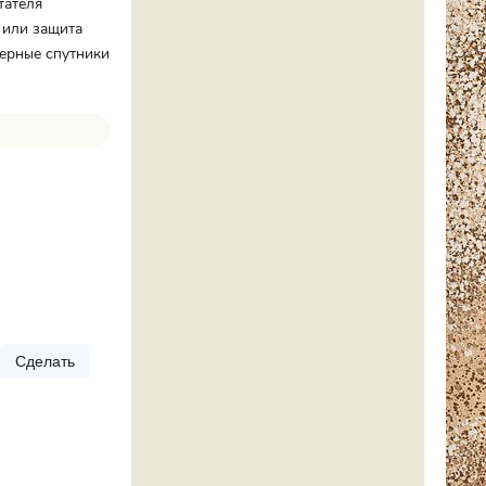
тателя
 или защита
верные спутники
Сделать