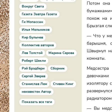
Потом она 
Вокруг Света
бумажками»
Газета Завтра Газета
похож на и
Ги Мопассан
Брызгая слю
Илья Мельников
— Что у мен
Кир Булычев
барышня, 
Коллектив авторов
Швырнул н
Лев Толстой
Марина Серова
комнаты.
Роберт Шекли
Медсестра 
Рэй Брэдбери
Сборник
девочками 
Сергей Зверев
изолятору 
Станислав Лем
Стивен Кинг
развернулс
неизвестен Автор
радиатором 
Показать все теги
— Вы медсе