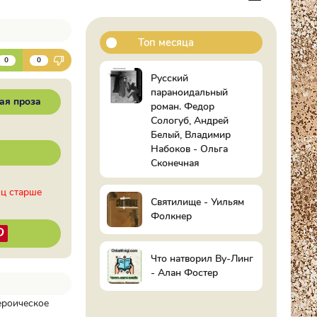
Топ месяца
К
0
0
Русский
параноидальный
ая проза
роман. Федор
Сологуб, Андрей
Белый, Владимир
Набоков - Ольга
Сконечная
иц старше
Святилище - Уильям
Фолкнер
Что натворил Ву-Линг
- Алан Фостер
ероическое