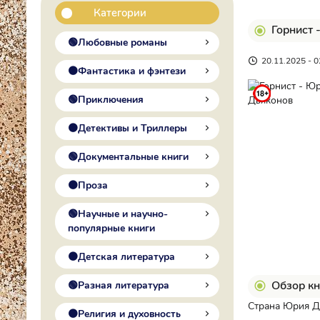
Категории
Горнист 
🟢Любовные романы
20.11.2025 - 0
🟠Фантастика и фэнтези
🟢Приключения
🟠Детективы и Триллеры
🟢Документальные книги
🟠Проза
🟢Научные и научно-
популярные книги
🟠Детская литература
Обзор кн
🟢Разная литература
Страна Юрия Дь
🟠Религия и духовность