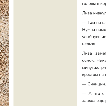
головы в ко
Лиза кивнул
— Там на шо
Нужна помощ
улыбнувшис
нельзя…
Лиза заме
сумок. Ник
минутах, р
крестом на 
— Синицын. 
— А что с 
завхоз еще 