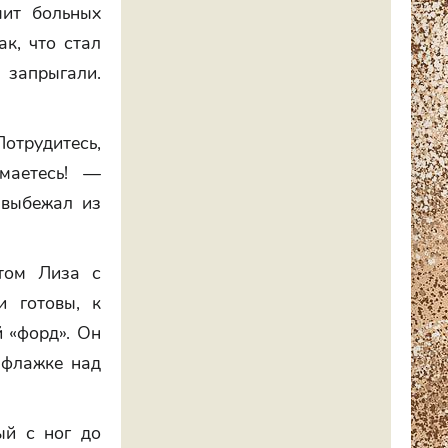
мит больных
к, что стал
 запрыгали.
Потрудитесь,
маетесь! —
выбежал из
отом Лиза с
и готовы, к
 «форд». Он
 флажке над
ый с ног до