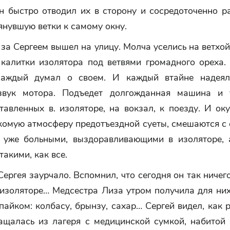
он быстро отводил их в сторону и сосредоточенно р
янувшую ветки к самому окну.
за Сергеем вышел на улицу. Молча уселись на ветхо
 калитки изолятора под ветвями громадного ореха. 
Каждый думал о своем. И каждый втайне надеял
звук мотора. Подъедет долгожданная машина и 
тавленных в. изоляторе, на вокзал, к поезду. И ок
комую атмосферу предотъездной суеты, смешаются с 
 уже больными, выздоравливающими в изоляторе,
такими, как все.
Сергея заурчало. Вспомнил, что сегодня он так ничего
 изоляторе… Медсестра Лиза утром получила для ни
пайком: колбасу, брынзу, сахар… Сергей видел, как
ащалась из лагеря с медицинской сумкой, набитой 