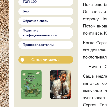
ТОП 100
Пока еще бы
Он вновь и 
Блог
сторону Но
Обратная связь
Потом вновь
Политика
почти все. 
конфиденциальности
Когда Серг
Правообладателям
его доверчи
похлопывал 
Самые читаемые
— Ничего, С
Саша медле
пытаясь с
выпуклом л
чувствовал
Сергея. То