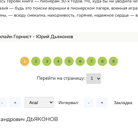
ось героям книги — пионерам 30-х годов. Но, куда бы ни уводила чи
азия — будь это поиски воришки в пионерском лагере, военная игра
ны, — всюду смекалка, находчивость, горячее, надежное сердце — 
нлайн Горнист - Юрий Дьяконов
1
2
3
4
5
6
7
8
9
Перейти на страницу:
-
+
Интервал:
-
+
Закладка:
сандрович ДЬЯКОНОВ