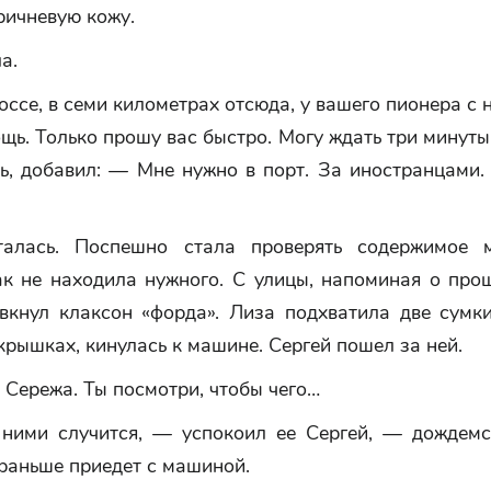
ричневую кожу.
а.
ссе, в семи километрах отсюда, у вашего пионера с н
ь. Только прошу вас быстро. Могу ждать три минуты
ь, добавил: — Мне нужно в порт. За иностранцами.
талась. Поспешно стала проверять содержимое м
ак не находила нужного. С улицы, напоминая о про
явкнул клаксон «форда». Лиза подхватила две сумк
крышках, кинулась к машине. Сергей пошел за ней.
Сережа. Ты посмотри, чтобы чего…
ними случится, — успокоил ее Сергей, — дождемс
раньше приедет с машиной.