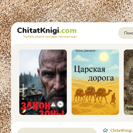
ChitatKnigi
.com
Читать книги онлайн полностью
ChitatKnigi