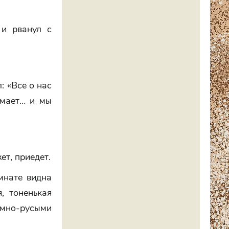
 и рванул с
: «Все о нас
умает… и мы
ет, приедет.
мнате видна
, тоненькая
емно-русыми