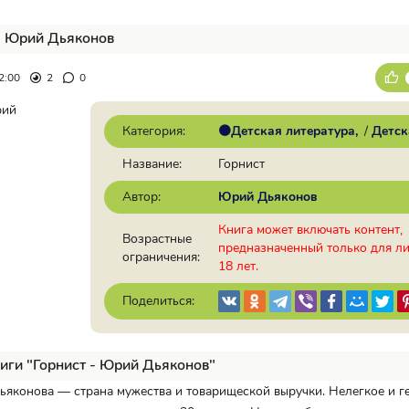
- Юрий Дьяконов
2:00
2
0
Категория:
🟠Детская литература
/
Детск
Название:
Горнист
Автор:
Юрий Дьяконов
Книга может включать контент,
Возрастные
предназначенный только для л
ограничения:
18 лет.
Поделиться:
иги "Горнист - Юрий Дьяконов"
яконова — страна мужества и товарищеской выручки. Нелегкое и г