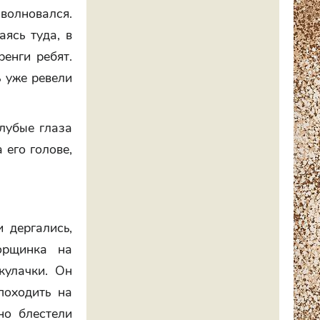
 волновался.
аясь туда, в
енги ребят.
ь уже ревели
лубые глаза
 его голове,
 дергались,
орщинка на
кулачки. Он
походить на
но блестели