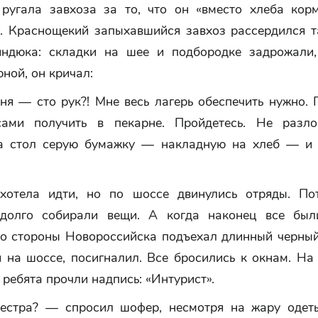
ругала завхоза за то, что он «вместо хлеба кор
. Краснощекий запыхавшийся завхоз рассердился та
ндюка: складки на шее и подбородке задрожали,
ной, он кричал:
я — сто рук?! Мне весь лагерь обеспечить нужно. 
сами получить в пекарне. Пройдетесь. Не разло
а стол серую бумажку — накладную на хлеб — и 
хотела идти, но по шоссе двинулись отряды. П
долго собирали вещи. А когда наконец все был
со стороны Новороссийска подъехал длинный черный
я на шоссе, посигналил. Все бросились к окнам. На
ребята прочли надпись: «Интурист».
стра? — спросил шофер, несмотря на жару одет