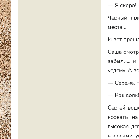
— Я скоро! 
Черный при
места…
И вот прошл
Саша смотре
забыли… и 
уедем». А в
— Сережа, т
— Как волк!
Сергей вош
кровать, н
высокая де
волосами, у