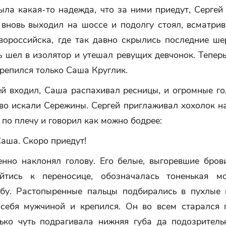
ла какая-то надежда, что за ними приедут, Сергей
вновь выходил на шоссе и подолгу стоял, всматрив
вороссийска, где так давно скрылись последние шер
 шел в изолятор и утешал ревущих девчонок. Тепер
Крепился только Саша Круглик.
ей входил, Саша распахивал ресницы, и огромные го
во искали Сережины. Сергей приглаживал хохолок на
по плечу и говорил как можно бодрее:
аша. Скоро приедут!
нно наклонял голову. Его белые, выгоревшие брови
ойтись к переносице, обозначалась тоненькая м
бу. Растопыренные пальцы подбирались в пухлые 
 себя мужчиной и крепился. Он во всем старался 
лько чуть подрагивала нижняя губа да подозритель