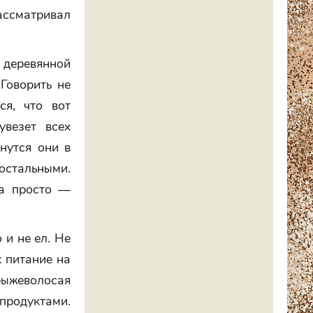
ассматривал
й деревянной
Говорить не
ся, что вот
увезет всех
унутся они в
остальными.
 а просто —
 и не ел. Не
х питание на
 рыжеволосая
продуктами.