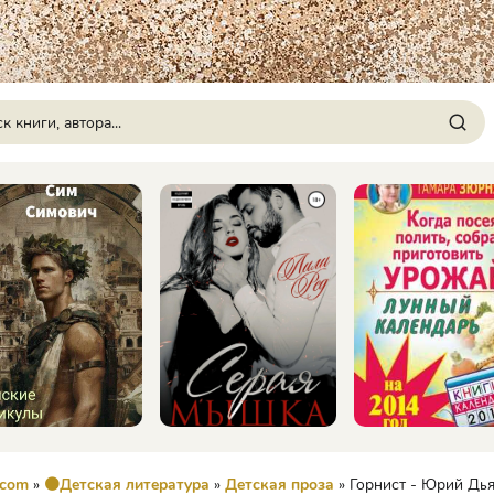
.com
»
🟠Детская литература
»
Детская проза
» Горнист - Юрий Дь