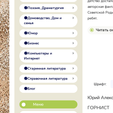
детство достал
авторская фант
🟢Поэзия, Драматургия
Советской Роди
🟠Домоводство, Дом и
ребят.
семья
Читать о
🟢Юмор
🟠Бизнес
🟢Компьютеры и
Интернет
🟠Старинная литература
🟢Справочная литература
Шрифт:
🟠Блог
Юрий Алек
Меню
ГОРНИСТ