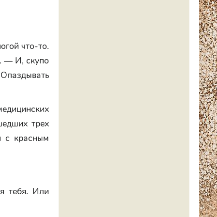
огой что-то.
. — И, скупо
 Опаздывать
едицинских
шедших трех
и с красным
я тебя. Или