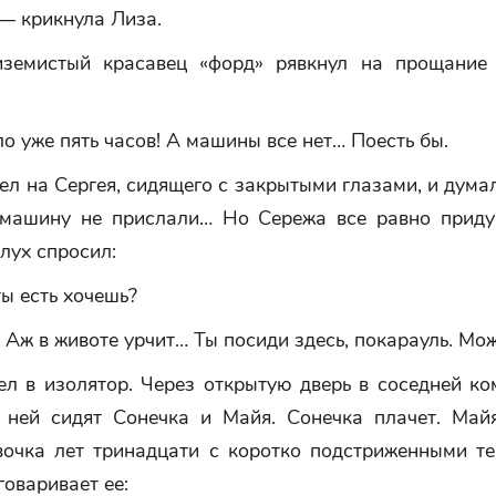
— крикнула Лиза.
земистый красавец «форд» рявкнул на прощание
о уже пять часов! А машины все нет… Поесть бы.
л на Сергея, сидящего с закрытыми глазами, и думал
машину не прислали… Но Сережа все равно прид
слух спросил:
ы есть хочешь?
 Аж в животе урчит… Ты посиди здесь, покарауль. Мож
ел в изолятор. Через открытую дверь в соседней ко
а ней сидят Сонечка и Майя. Сонечка плачет. Майя
вочка лет тринадцати с коротко подстриженными т
говаривает ее: