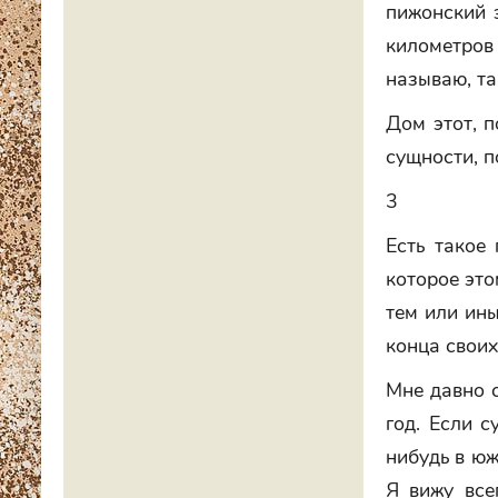
пижонский э
километров 
называю, та
Дом этот, п
сущности, п
3
Есть такое
которое это
тем или ины
конца своих
Мне давно с
год. Если с
нибудь в юж
Я вижу все