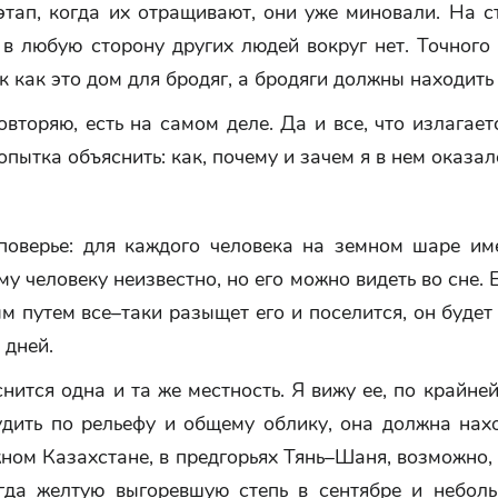
тап, когда их отращивают, они уже миновали. На с
в любую сторону других людей вокруг нет. Точного
к как это дом для бродяг, а бродяги должны находить
овторяю, есть на самом деле. Да и все, что излагает
опытка объяснить: как, почему и зачем я в нем оказал
 поверье: для каждого человека на земном шаре име
му человеку неизвестно, но его можно видеть во сне. 
м путем все–таки разыщет его и поселится, он будет
 дней.
нится одна и та же местность. Я вижу ее, по крайней
удить по рельефу и общему облику, она должна нах
ном Казахстане, в предгорьях Тянь–Шаня, возможно,
гда желтую выгоревшую степь в сентябре и неболь