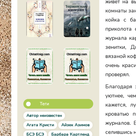
живет на вы
комнаты зан
койка с ба
приколота 
журнала кар
зенитки, 
вязаной коф
очень крас
проверял.
Благодаря 
уютнее, че
Теги
кажется, л
кроватью п
Автор неизвестен
журналов. 
Агата Кристи
Айзек Азимов
селившись н
БСЭ БСЭ
Барбара Картленд