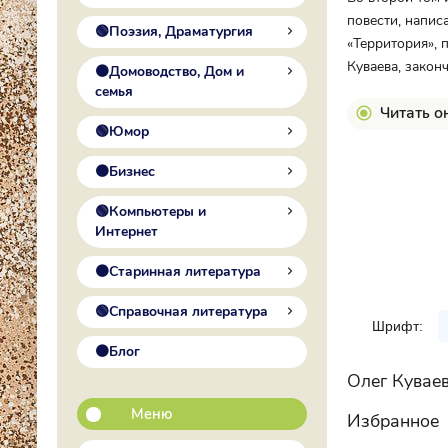
повести, напис
🟢Поэзия, Драматургия
«Территория», 
Куваева, закон
🟠Домоводство, Дом и
семья
Читать о
🟢Юмор
🟠Бизнес
🟢Компьютеры и
Интернет
🟠Старинная литература
🟢Справочная литература
Шрифт:
🟠Блог
Олег Кувае
Меню
Избранное