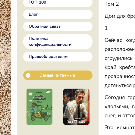
ТОП 100
Том 2
Блог
Дом для бр
Обратная связь
1
Политика
Сейчас, ког
конфиденциальности
расположено
Правообладателям
сгрудились 
край хребт
Самые читаемые
прозрачнос
дотянуться 
Сегодня го
хлопьями, 
снег, и отто
Эта комнат