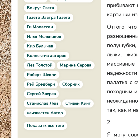
прибивают 
Вокруг Света
картинки из
Газета Завтра Газета
Оттого чт
Ги Мопассан
разношенны
Илья Мельников
полушубки,
Кир Булычев
лыжи, жиз
Коллектив авторов
массивные
Лев Толстой
Марина Серова
надежности
Роберт Шекли
палатка с 
Рэй Брэдбери
Сборник
походным ин
Сергей Зверев
неожиданно
Станислав Лем
Стивен Кинг
так, как и н
неизвестен Автор
2
Показать все теги
Я могу сов