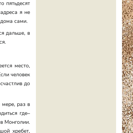
то пятьдесят
 адреса я не
 дома сами.
ся дальше, в
ся.
ется место,
Если человек
 счастлив до
 мере, раз в
одиться где–
 в Монголии.
шой хребет,