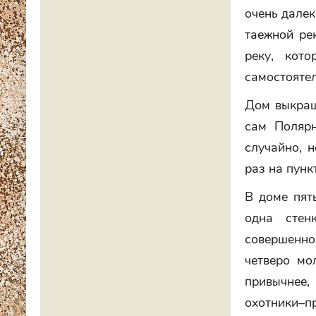
очень далек
таежной ре
реку, кот
самостоятел
Дом выкраше
сам Полярн
случайно, 
раз на пунк
В доме пять
одна стен
совершенно
четверо мо
привычнее,
охотники–п