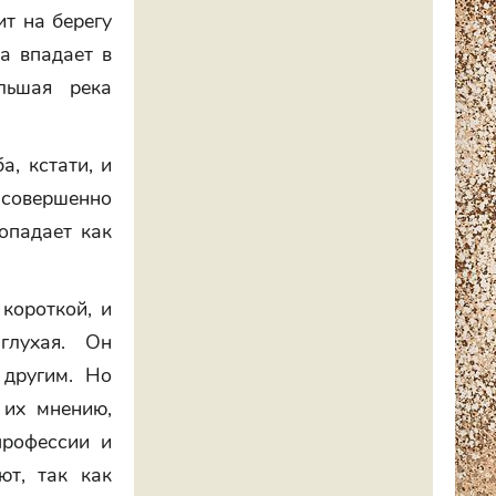
ит на берегу
а впадает в
льшая река
а, кстати, и
 совершенно
опадает как
 короткой, и
глухая. Он
 другим. Но
 их мнению,
профессии и
ют, так как