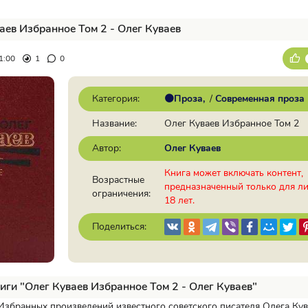
аев Избранное Том 2 - Олег Куваев
1:00
1
0
Категория:
🟠Проза
/
Современная проза
Название:
Олег Куваев Избранное Том 2
Автор:
Олег Куваев
Книга может включать контент,
Возрастные
предназначенный только для л
ограничения:
18 лет.
Поделиться:
иги "Олег Куваев Избранное Том 2 - Олег Куваев"
Избранных произведений известного советского писателя Олега Ку