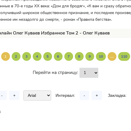
анные в 70-е годы XX века: «Дом для бродяг», «К вам и сразу обратно
получивший широкое общественное признание, и последнее произве
ченное им незадолго до смерти, - роман «Правила бегства».
нлайн Олег Куваев Избранное Том 2 - Олег Куваев
...
1
2
3
4
5
6
7
8
9
10
110
Перейти на страницу:
-
+
Интервал:
-
+
Закладка:
в