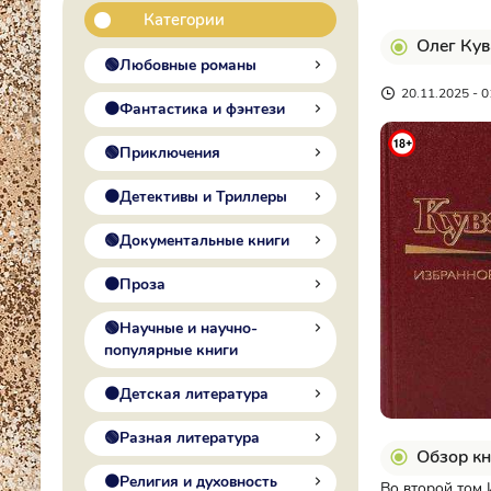
Категории
Олег Кув
🟢Любовные романы
20.11.2025 - 0
🟠Фантастика и фэнтези
🟢Приключения
🟠Детективы и Триллеры
🟢Документальные книги
🟠Проза
🟢Научные и научно-
популярные книги
🟠Детская литература
🟢Разная литература
Обзор кн
🟠Религия и духовность
Во второй том 