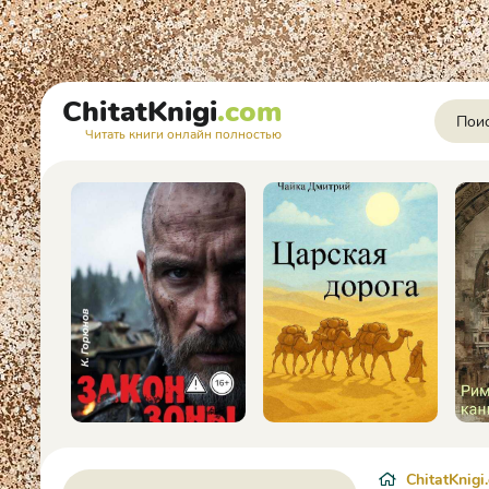
ChitatKnigi
.com
Читать книги онлайн полностью
ChitatKnigi