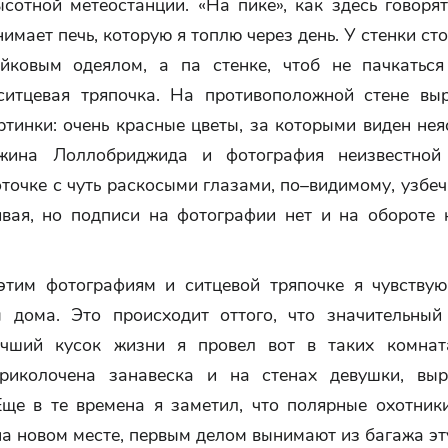
сотной метеостанции. «На пике», как здесь говоря
имает печь, которую я топлю через день. У стенки ст
йковым одеялом, а па стенке, чтоб не пачкаться
ситцевая тряпочка. На противоположной стене вы
тинки: очень красные цветы, за которыми виден не
Джина Лоллобриджида и фотография неизвестной
точке с чуть раскосыми глазами, по–видимому, узбе
ивая, но подписи на фотографии нет и на обороте н
этим фотографиям и ситцевой тряпочке я чувствую
м дома. Это происходит оттого, что значительный
учший кусок жизни я провел вот в таких комнат
риколочена занавеска и на стенах девушки, вы
Еще в те времена я заметил, что полярные охотники
а новом месте, первым делом вынимают из багажа эт