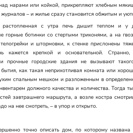
над нарами или койкой, прикрепляют хлебным мяки
 журналов – и жилье сразу становится обжитым и уют
о растопленная с утра печь дышит теплом и у д
е горные ботинки со стертыми триконями, а на гвоз
 телогрейки и штормовки, к стенке прислонены тяж
нь кажется крепкой и основательной. Странно,
 и прочные городские здания не вызывают таког
 бытия, как такая неприхотливая комната или хорош
сухим спальным мешком и разложенным в определен
вентарем должного качества и количества. Тогда т
стей завтрашнего маршрута, а возле костра смотри
адо на нее смотреть, – в упор и открыто.
ершенно точно описать дом, по которому названа 