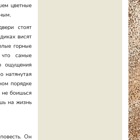
шем цветные
ным.
вери стоят
диках висят
елые горные
 что самые
о ощущения
о натянутая
ном порядке
ы не боишься
шь на жизнь
повесть. Он