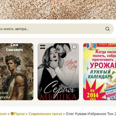
.com
»
🟠Проза
»
Современная проза
» Олег Куваев Избранное Том 2