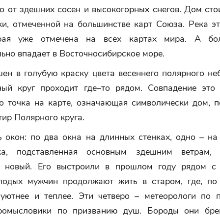
о от здешних сосен и высокогорных снегов. Дом сто
ки, отмеченной на большинстве карт Союза. Река эт
орая уже отмечена на всех картах мира. А бо
ьно впадает в Восточносибирское море.
н в голубую краску цвета весеннего полярного неб
ый круг проходит где–то рядом. Совпадение это
но точка на карте, означающая символически дом, п
тир Полярного круга.
 окон: по два окна на длинных стенках, одно – на
ка, подставленная основным здешним ветрам, 
 новый. Его выстроили в прошлом году рядом с
лодых мужчин продолжают жить в старом, где, по
 уютнее и теплее. Эти четверо – метеорологи по 
ромысловики по призванию душ. Бороды они бре