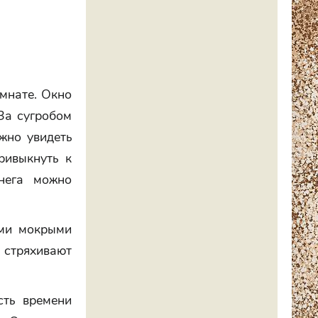
омнате. Окно
 За сугробом
ожно увидеть
ривыкнуть к
снега можно
ыми мокрыми
 стряхивают
сть времени