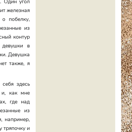
т. Один угол
оит железная
 о побелку,
резанные из
ясный контур
 девушки в
чки. Девушка
ет также, я
 себя здесь
 и, как мне
ах, где над
резанные из
, например,
у тряпочку и