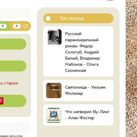
Топ месяца
К
0
0
Русский
параноидальный
роман. Федор
Сологуб, Андрей
Белый, Владимир
Набоков - Ольга
Сконечная
иц старше
Святилище - Уильям
Фолкнер
Что натворил Ву-Линг
- Алан Фостер
ваева вошли