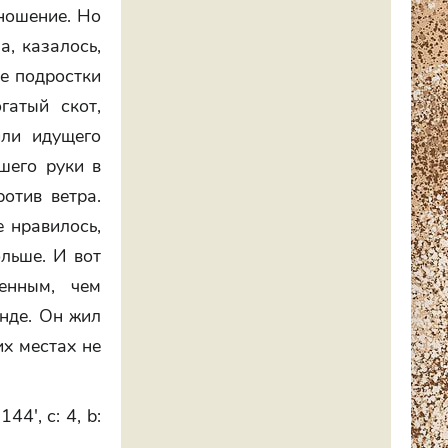
тношение. Но
а, казалось,
де подростки
гатый скот,
или идущего
шего руки в
отив ветра.
е нравилось,
ольше. И вот
енным, чем
нде. Он жил
их местах не
44', c: 4, b: