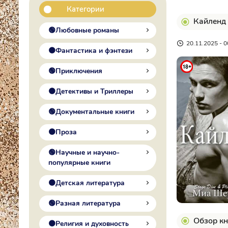
Категории
Кайленд 
🟢Любовные романы
20.11.2025 - 0
🟠Фантастика и фэнтези
🟢Приключения
🟠Детективы и Триллеры
🟢Документальные книги
🟠Проза
🟢Научные и научно-
популярные книги
🟠Детская литература
🟢Разная литература
Обзор кн
🟠Религия и духовность