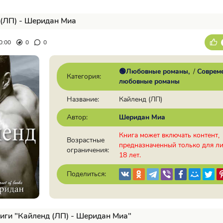
(ЛП) - Шеридан Миа
0:00
0
0
🟢Любовные романы
/
Соврем
Категория:
любовные романы
Название:
Кайленд (ЛП)
Автор:
Шеридан Миа
Книга может включать контент,
Возрастные
предназначенный только для л
ограничения:
18 лет.
Поделиться:
иги "Кайленд (ЛП) - Шеридан Миа"