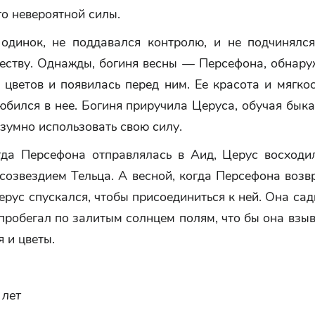
его невероятной силы.
одинок, не поддавался контролю, и не подчинялс
еству. Однажды, богиня весны — Персефона, обнаруж
 цветов и появилась перед ним. Ее красота и мягко
любился в нее. Богиня приручила Церуса, обучая бык
азумно использовать свою силу.
гда Персефона отправлялась в Аид, Церус восходи
созвездием Тельца. А весной, когда Персефона воз
ерус спускался, чтобы присоединиться к ней. Она сад
 пробегал по залитым солнцем полям, что бы она взы
я и цветы.
 лет