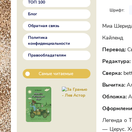
ТОП 100
Шрифт:
Блог
Миа Шерид
Обратная связь
Кайленд
Политика
конфиденциальности
Перевод:
С
Правообладателям
Редактура:
Сверка:
bet
Самые читаемые
Вычитка:
Ал
Обложка:
А
Оформлени
Легенда о Т
— Церус. Х