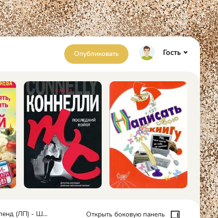
Гость
Опубликовать
д (ЛП) - Шеридан Миа
Открыть боковую панель