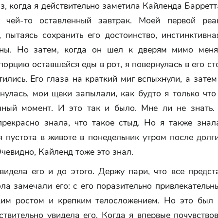
з, когда я действительно заметила Кайленда Барретт
й чей-то оставленный завтрак. Моей первой реа
, пытаясь сохранить его достоинство, инстинктивн
ны. Но затем, когда он шел к дверям мимо меня
орцию оставшейся еды в рот, я повернулась в его с
тились. Его глаза на краткий миг вспыхнули, а затем
нулась, мои щеки запылали, как будто я только что
чный момент. И это так и было. Мне ли не знать.
прекрасно знала, что такое стыд. Но я также знала
 пустота в животе в понедельник утром после долг
чевидно, Кайленд тоже это знал.
видела его и до этого. Держу пари, что все предс
ла замечали его: с его поразительно привлекатель
ким ростом и крепким телосложением. Но это был 
ствительно увидела его. Когда я впервые почувство