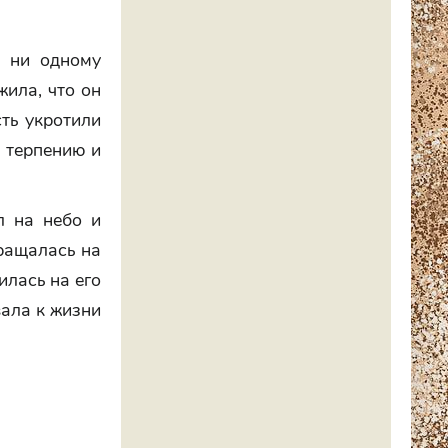
я ни одному
ила, что он
сть укротили
а терпению и
л на небо и
вращалась на
илась на его
вала к жизни