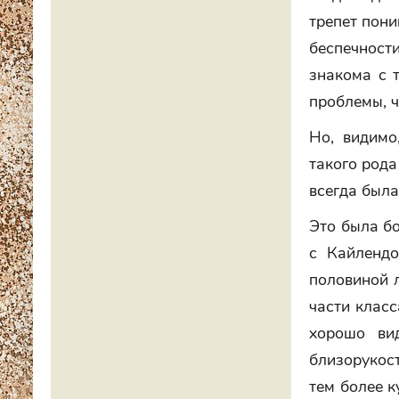
трепет пони
беспечности
знакома с 
проблемы, ч
Но, видимо
такого рода
всегда была
Это была бо
с Кайлендо
половиной л
части класс
хорошо вид
близорукост
тем более к