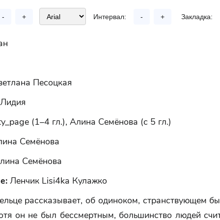
-
+
Интервал:
-
+
Закладка:
ан
ветлана Песоцкая
Лидия
ty_page (1–4 гл.), Алина Семёнова (с 5 гл.)
ина Семёнова
лина Семёнова
е:
Ленчик Lisi4ka Кулажко
ельце рассказывает, об одиноком, странствующем б
отя он не был бессмертным, большинство людей счи