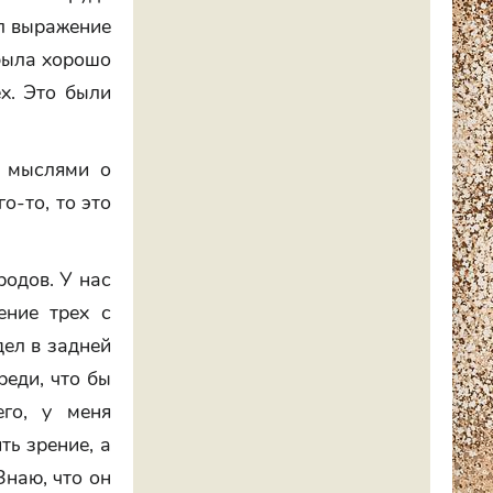
ил выражение
 была хорошо
х. Это были
ы мыслями о
о-то, то это
родов. У нас
ение трех с
дел в задней
реди, что бы
его, у меня
ть зрение, а
Знаю, что он