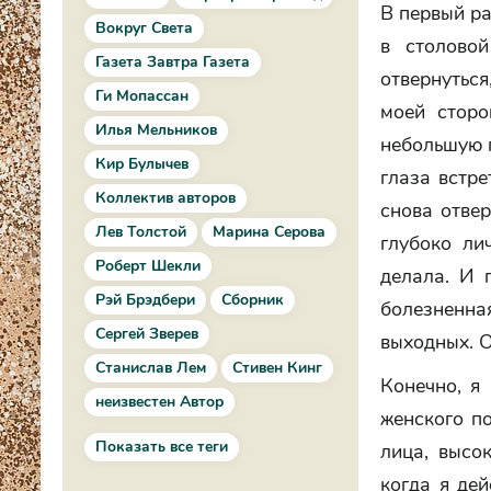
В первый ра
Вокруг Света
в столово
Газета Завтра Газета
отвернуться
Ги Мопассан
моей сторо
Илья Мельников
небольшую п
Кир Булычев
глаза встре
Коллектив авторов
снова отвер
Лев Толстой
Марина Серова
глубоко ли
Роберт Шекли
делала. И 
Рэй Брэдбери
Сборник
болезненная
Сергей Зверев
выходных. О
Станислав Лем
Стивен Кинг
Конечно, я 
неизвестен Автор
женского по
Показать все теги
лица, высо
когда я дей