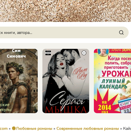
.com
»
🟢Любовные романы
»
Современные любовные романы
» Кайлен