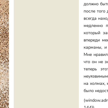
должно быть
после того 
всегда нахо
медленно п
который за
впереди ме
карманы, и
Мне нравило
что он не з
теперь эт
неуязвимым
на холмах, 
было недост
(window.adru
144})