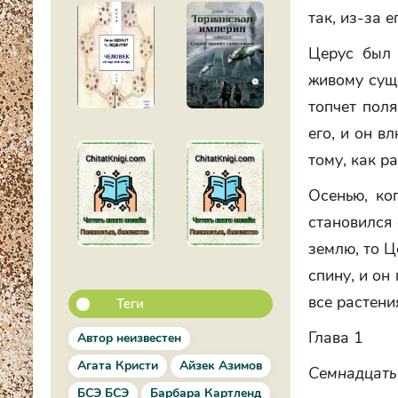
так, из-за 
Церус был 
живому сущ
топчет поля
его, и он в
тому, как р
Осенью, ко
становился 
землю, то Ц
спину, и он
все растени
Теги
Глава 1
Автор неизвестен
Агата Кристи
Айзек Азимов
Семнадцать
БСЭ БСЭ
Барбара Картленд