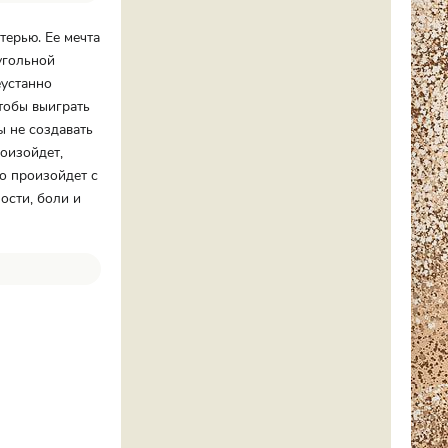
терью. Ее мечта
угольной
еустанно
чтобы выиграть
ы не создавать
роизойдет,
о произойдет с
ости, боли и