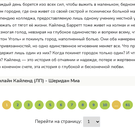
ждый день борется изо всех сил, чтобы выжить в маленьком, бедном
 городке, где она живет со своей сестрой и психически больной ма
ипендию колледжа, предоставляемую лишь одному ученику местной 
ежать от тягот её жизни. Кайленд Барретт тоже живет на холмах и н
озмогая голод, невзирая на глубокое одиночество и вопреки всему, 
тон Уголь» и покинуть город, наполненный болью. Они оба намерен
привязанностей, но одно единственное мгновение меняет все. Что п
держит лишь один из них? Когда покинет городок только один? И чт
ся? Кайленд — это история об отчаянии и надежде, потере и жертвенн
в конечном счете, эта история о глубокой и бесконечной любви.
нлайн Кайленд (ЛП) - Шеридан Миа
...
1
2
3
4
5
6
7
8
9
10
61
Перейти на страницу: