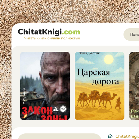
ChitatKnigi
.com
Читать книги онлайн полностью
ChitatKnigi