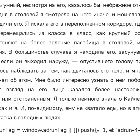
 умный, несмотря на его, казалось бы, небрежное о
дня в столовой я смотрела на него иначе, и мои глаз
дили его. Я искала его в переполненном коридоре, г
еремещались из класса в класс, как крупный ро
гоняют на более зеленые пастбища в столовой, 
ня. В большинстве случаев я находила его, засунув
 если он выходил наружу, — опустившего голову пр
сь наблюдать за тем, как двигалось его тело, и мн
нал об этом. Мне было интересно узнать о нем поб
от взгляд на его лице казался более насторож
 или отстраненным. Я только немного знала о Кайле
как и я. И, по-видимому, ему не хватало еды, но в эт
атка в голодных людях.
nTag = window.adrunTag || []).push({v: 1, el: 'adrun-4-1