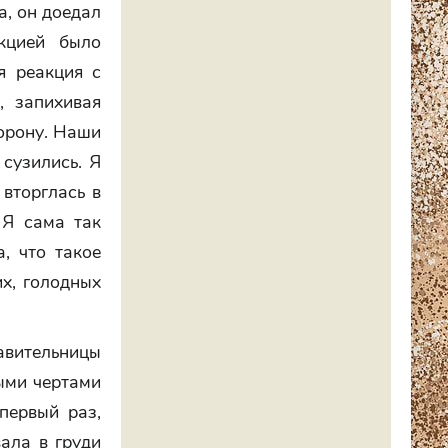
а, он доедал
кцией было
ая реакция с
, запихивая
торону. Наши
 сузились. Я
 вторглась в
 Я сама так
, что такое
их, голодных
тавительницы
ными чертами
первый раз,
вала в груди