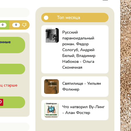
Топ месяца
К
0
0
Русский
параноидальный
енные
роман. Федор
Сологуб, Андрей
Белый, Владимир
Набоков - Ольга
Сконечная
Святилище - Уильям
иц старше
Фолкнер
Что натворил Ву-Линг
- Алан Фостер