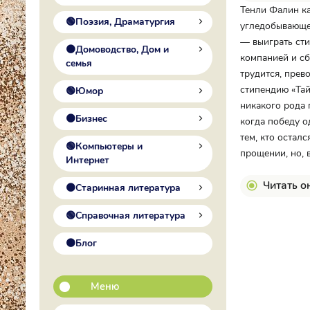
Тенли Фалин ка
🟢Поэзия, Драматургия
угледобывающем
— выиграть ст
🟠Домоводство, Дом и
компанией и сб
семья
трудится, прев
стипендию «Тай
🟢Юмор
никакого рода 
🟠Бизнес
когда победу о
тем, кто остал
🟢Компьютеры и
прощении, но, 
Интернет
Читать о
🟠Старинная литература
🟢Справочная литература
🟠Блог
Меню