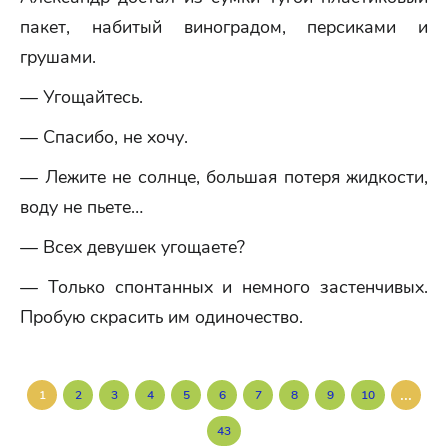
пакет, набитый виноградом, персиками и
грушами.
— Угощайтесь.
— Спасибо, не хочу.
— Лежите не солнце, большая потеря жидкости,
воду не пьете…
— Всех девушек угощаете?
— Только спонтанных и немного застенчивых.
Пробую скрасить им одиночество.
...
1
2
3
4
5
6
7
8
9
10
43