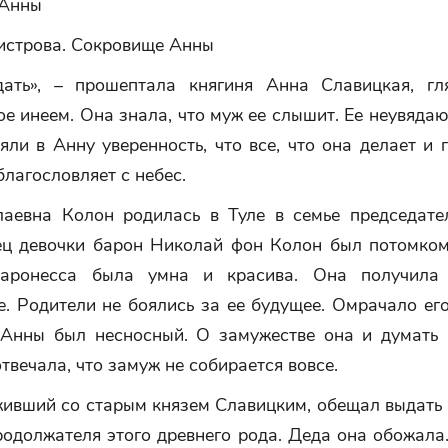
 Анны
истрова. Сокровище Анны
ать», – прошептала княгиня Анна Славицкая, гл
е инеем. Она знала, что муж ее слышит. Ее неувяда
яли в Анну уверенность, что все, что она делает и 
благословляет с небес.
аевна Колон родилась в Туле в семье председате
ец девочки барон Николай фон Колон был потомком
Баронесса была умна и красива. Она получила 
. Родители не боялись за ее будущее. Омрачало ег
 Анны был несносный. О замужестве она и думать 
твечала, что замуж не собирается вовсе.
живший со старым князем Славицким, обещал выдать
одолжателя этого древнего рода. Деда она обожала