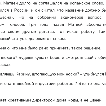
. Матвей долго не соглашался на испанское слово, 
лся в России, и он считал, что название должно б
Весна». Но на собрании акционеров вопрос
вом голосов. Три года назад Матвей абсолютн
 со своим другом детства, тот искал работу. Та
овый статус с деловым оттенком.
думаю, что мне было рано принимать такое решение.
 плохого? Будешь кушать борщ и смотреть свой люб
осках.
авляешь Карину, штопающую мои носки? – улыбнулся 
ли она в швейной индустрии работает? Это-то она у
ает креативным директором дома моды, а не швеёй.