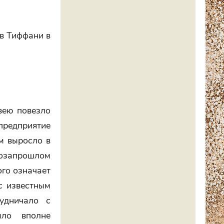
 в Тиффани в
вею повезло
 предприятие
м выросло в
позапрошлом
ого означает
с известным
удничало с
ыло вполне