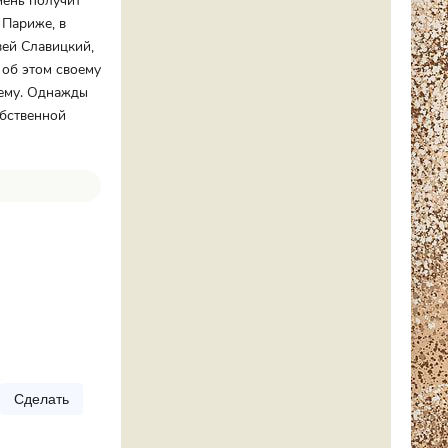
мень получит
 Париже, в
вей Славицкий,
 об этом своему
чему. Однажды
обственной
Сделать