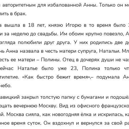
 авторитетным для избалованной Анны. Только он мо
ить в брак.
 вышла в 18 лет, князю Игорю в то время было 
 за неделю до свадьбы. Им обоим крупно повезло, 
взгляда полюбили друг друга. У них родились две д
ь Анна назвала в честь матери супруга, Натальи. 
есть ее матери – Полины. Отец в дочерях души не ча
Сейчас Наталье было уже 23, Полина только чт
тилетие. «Как быстро бежит время»,– подумала Ан
небо.
авицкий закрыл толстую папку с бумагами и подошёл
рцать вечернюю Москву. Вид из офисного французско
. Москва сияла, как новогодняя ёлка и искрилась, 
ное время суток. Он вздохнул и вернулся за свой р