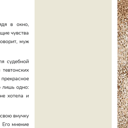
ядя в окно,
ющие чувства
говорит, муж
ля судебной
 тевтонских
прекрасное
о лишь одно:
не хотела и
 свою внучку
. Его мнение