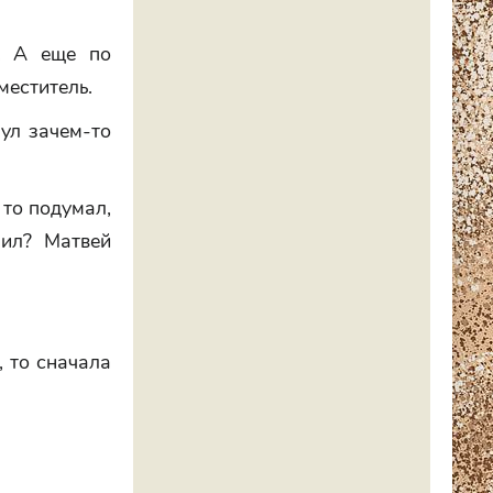
е! А еще по
меститель.
нул зачем-то
 то подумал,
пил? Матвей
, то сначала