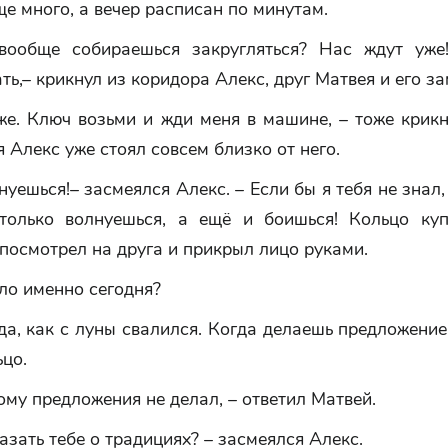
е много, а вечер расписан по минутам.
вообще собираешься закругляться? Нас ждут уж
ть,– крикнул из коридора Алекс, друг Матвея и его за
же. Ключ возьми и жди меня в машине, – тоже крик
я Алекс уже стоял совсем близко от него.
нуешься!– засмеялся Алекс. – Если бы я тебя не знал,
только волнуешься, а ещё и боишься! Кольцо ку
посмотрел на друга и прикрыл лицо руками.
ло именно сегодня?
да, как с луны свалился. Когда делаешь предложение
цо.
ому предложения не делал, – ответил Матвей.
азать тебе о традициях? – засмеялся Алекс.