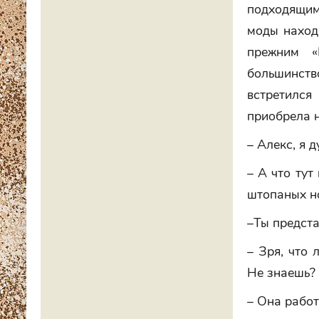
подходящим
моды находи
прежним «
большинст
встретился
приобрела н
– Алекс, я 
– А что тут
штопаных н
–Ты предст
– Зря, что 
Не знаешь?
– Она работ