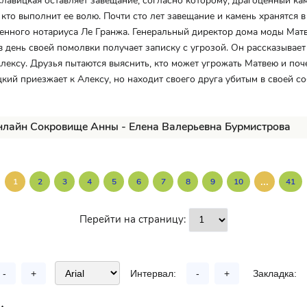
лавицкая оставляет завещание, согласно которому, драгоценный ка
, кто выполнит ее волю. Почти сто лет завещание и камень хранятся в
енного нотариуса Ле Гранжа. Генеральный директор дома моды Мат
в день своей помолвки получает записку с угрозой. Он рассказывает
Алексу. Друзья пытаются выяснить, кто может угрожать Матвею и по
кий приезжает к Алексу, но находит своего друга убитым в своей с
нлайн Сокровище Анны - Елена Валерьевна Бурмистрова
...
1
2
3
4
5
6
7
8
9
10
41
Перейти на страницу:
-
+
Интервал:
-
+
Закладка: