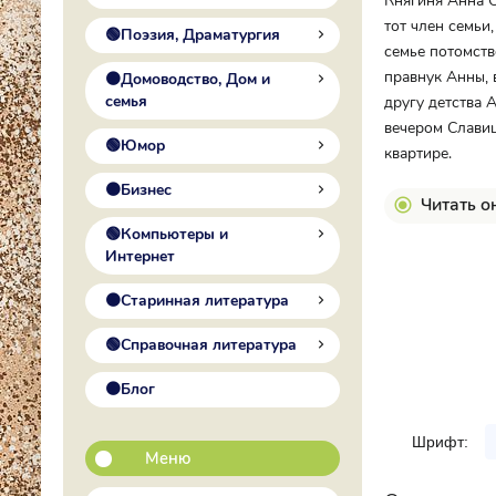
Княгиня Анна С
тот член семьи
🟢Поэзия, Драматургия
семье потомств
правнук Анны, 
🟠Домоводство, Дом и
семья
другу детства 
вечером Славиц
🟢Юмор
квартире.
🟠Бизнес
Читать о
🟢Компьютеры и
Интернет
🟠Старинная литература
🟢Справочная литература
🟠Блог
Шрифт:
Меню