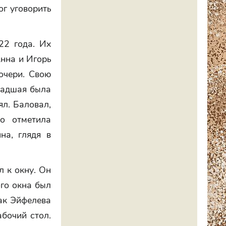
г уговорить
22 года. Их
Анна и Игорь
очери. Свою
Младшая была
ял. Баловал,
о отметила
на, глядя в
 к окну. Он
го окна был
как Эйфелева
абочий стол.