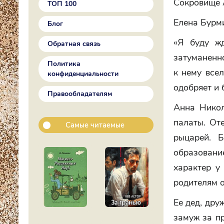
Сокровище
ТОП 100
Елена Бурм
Блог
«Я буду жд
Обратная связь
затуманенно
Политика
к нему всел
конфиденциальности
одобряет и 
Правообладателям
Анна Никол
палаты. От
Самые читаемые
рыцарей. 
образование
характер у
родителям о
Ее дед, дру
замуж за пр