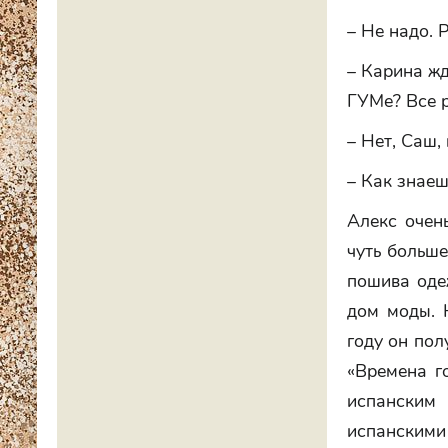
– Не надо. 
– Карина жд
ГУМе? Все р
– Нет, Саш,
– Как знаеш
Алекс очен
чуть больше
пошива оде
дом моды. 
году он пол
«Времена г
испанским
испанским