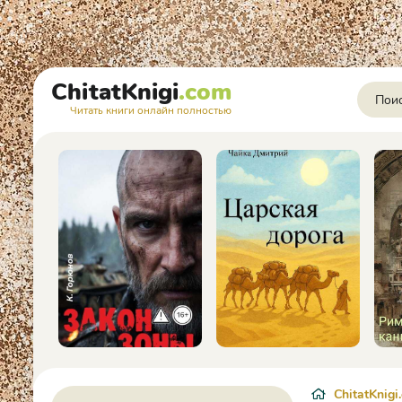
ChitatKnigi
.com
Читать книги онлайн полностью
ChitatKnigi