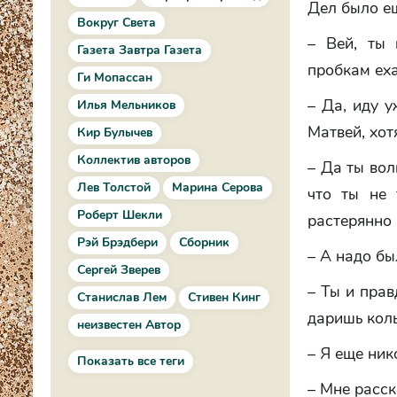
Дел было ещ
Вокруг Света
– Вей, ты 
Газета Завтра Газета
пробкам еха
Ги Мопассан
– Да, иду у
Илья Мельников
Матвей, хот
Кир Булычев
Коллектив авторов
– Да ты вол
Лев Толстой
Марина Серова
что ты не 
Роберт Шекли
растерянно 
Рэй Брэдбери
Сборник
– А надо бы
Сергей Зверев
– Ты и прав
Станислав Лем
Стивен Кинг
даришь коль
неизвестен Автор
– Я еще ник
Показать все теги
– Мне расск