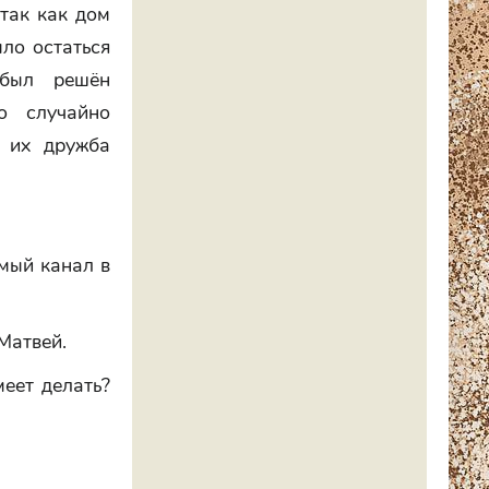
так как дом
ыло остаться
 был решён
о случайно
к их дружба
имый канал в
Матвей.
меет делать?