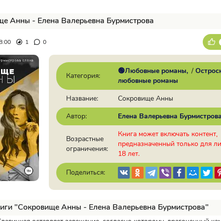
е Анны - Елена Валерьевна Бурмистрова
8:00
1
0
🟢Любовные романы
/
Острос
Категория:
любовные романы
Название:
Сокровище Анны
Автор:
Елена Валерьевна Бурмистров
Книга может включать контент,
Возрастные
предназначенный только для л
ограничения:
18 лет.
Поделиться:
иги "Сокровище Анны - Елена Валерьевна Бурмистрова"