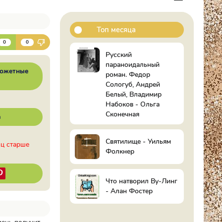
Топ месяца
К
0
0
Русский
параноидальный
южетные
роман. Федор
Сологуб, Андрей
Белый, Владимир
Набоков - Ольга
Сконечная
а
Святилище - Уильям
иц старше
Фолкнер
Что натворил Ву-Линг
- Алан Фостер