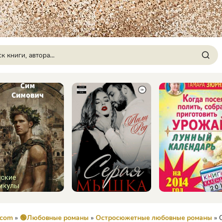
.com
»
🟢Любовные романы
»
Остросюжетные любовные романы
» Сокров