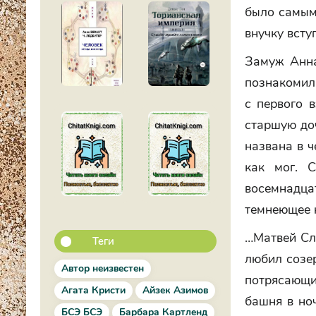
было самым
внучку вступ
Замуж Анна
познакомили
с первого 
старшую доч
названа в ч
как мог. 
восемнадца
темнеющее 
…Матвей Сл
Теги
любил созе
Автор неизвестен
потрясающий
Агата Кристи
Айзек Азимов
башня в ноч
БСЭ БСЭ
Барбара Картленд