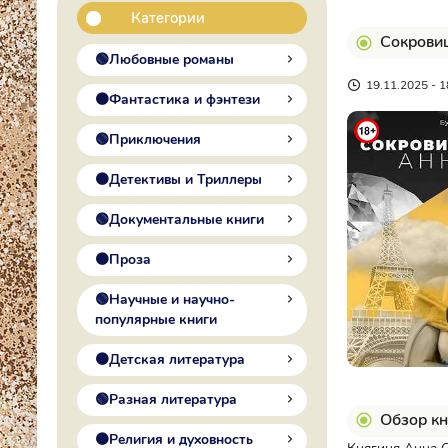
Категории
Сокровищ
🟢Любовные романы
19.11.2025 - 1
🟠Фантастика и фэнтези
🟢Приключения
🟠Детективы и Триллеры
🟢Документальные книги
🟠Проза
🟢Научные и научно-
популярные книги
🟠Детская литература
🟢Разная литература
Обзор кн
🟠Религия и духовность