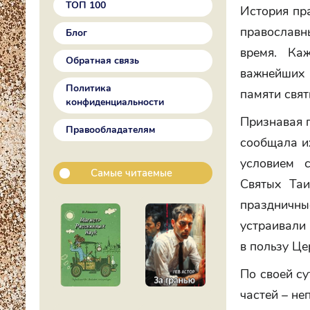
ТОП 100
История пр
православн
Блог
время. Ка
Обратная связь
важнейших
Политика
памяти свят
конфиденциальности
Признавая п
Правообладателям
сообщала и
условием 
Самые читаемые
Святых Таи
праздничны
устраивали 
в пользу Це
По своей су
частей – не