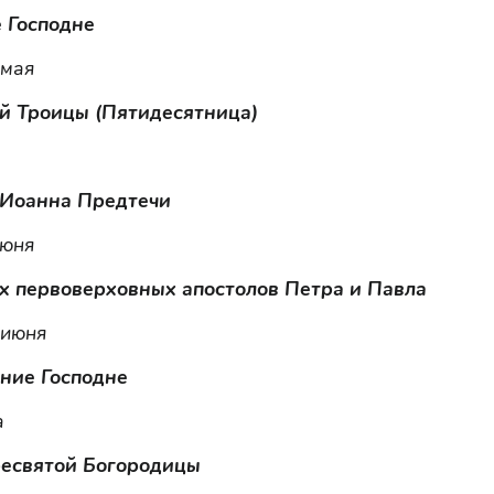
 Господне
 мая
й Троицы (Пятидесятница)
 Иоанна Предтечи
июня
х первоверховных апостолов Петра и Павла
 июня
ние Господне
а
ресвятой Богородицы