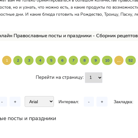
жет вам не только ориентироваться в большом количестве правосла
остов, но и узнать, что можно есть, а какие продукты по возможност
постные дни. И какие блюда готовить на Рождество, Троицу, Пасху, л
нлайн Православные посты и праздники - Сборник рецептов
...
1
2
3
4
5
6
7
8
9
10
52
Перейти на страницу:
-
+
Интервал:
-
+
Закладка:
ые посты и праздники