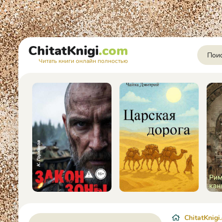
ChitatKnigi
.com
Читать книги онлайн полностью
ChitatKnigi