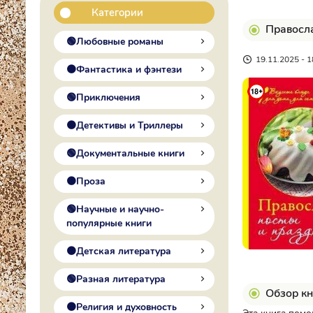
Категории
Правосла
🟢Любовные романы
19.11.2025 - 1
🟠Фантастика и фэнтези
🟢Приключения
🟠Детективы и Триллеры
🟢Документальные книги
🟠Проза
🟢Научные и научно-
популярные книги
🟠Детская литература
🟢Разная литература
Обзор кн
🟠Религия и духовность