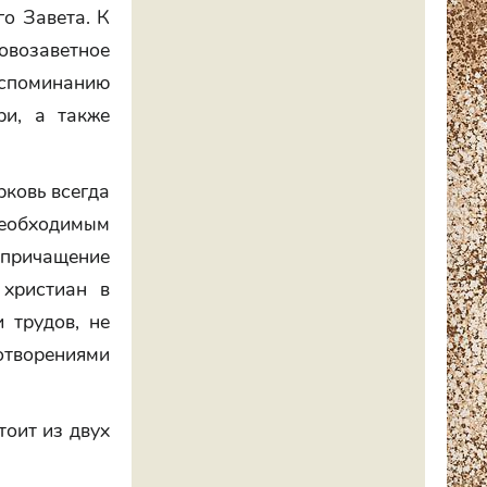
о Завета. К
овозаветное
споминанию
и, а также
рковь всегда
необходимым
причащение
 христиан в
 трудов, не
готворениями
тоит из двух