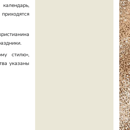
 календарь,
 приходятся
христианина
раздники.
му стилю»,
тва указаны