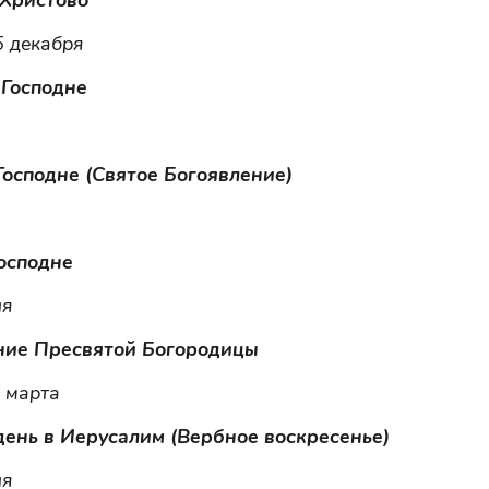
 Христово
5 декабря
Господне
осподне (Святое Богоявление)
осподне
ля
ние Пресвятой Богородицы
 марта
день в Иерусалим (Вербное воскресенье)
ля