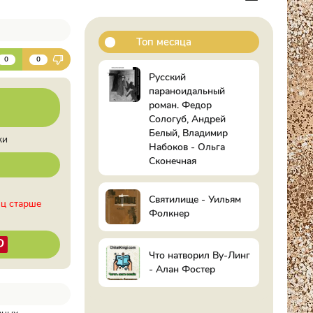
Топ месяца
К
0
0
Русский
параноидальный
роман. Федор
Сологуб, Андрей
Белый, Владимир
ки
Набоков - Ольга
Сконечная
Святилище - Уильям
иц старше
Фолкнер
Что натворил Ву-Линг
- Алан Фостер