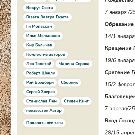
Рождество
Вокруг Света
7 января /2
Газета Завтра Газета
Обрезание 
Ги Мопассан
14/1 января
Илья Мельников
Кир Булычев
Крещение Г
Коллектив авторов
19/6 января
Лев Толстой
Марина Серова
Сретение Г
Роберт Шекли
Рэй Брэдбери
Сборник
15/2 февра
Сергей Зверев
Благовеще
Станислав Лем
Стивен Кинг
7 апреля/25
неизвестен Автор
Вход Госпо
Показать все теги
28/15 апре