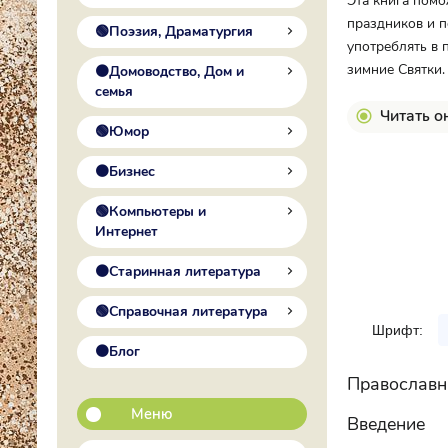
Эта книга помо
праздников и п
🟢Поэзия, Драматургия
употреблять в 
зимние Святки.
🟠Домоводство, Дом и
семья
Читать о
🟢Юмор
🟠Бизнес
🟢Компьютеры и
Интернет
🟠Старинная литература
🟢Справочная литература
Шрифт:
🟠Блог
Православн
Меню
Введение