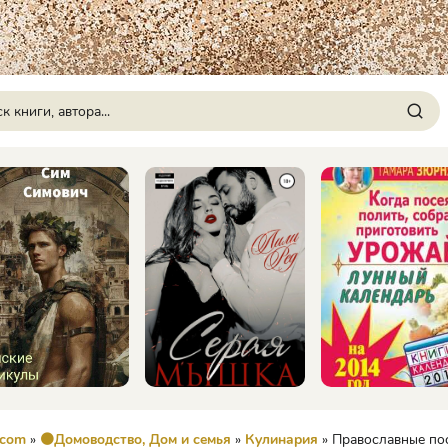
.com
»
🟠Домоводство, Дом и семья
»
Кулинария
» Православные посты и праздни