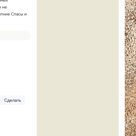
вных
и не
етние Спасы и
Сделать