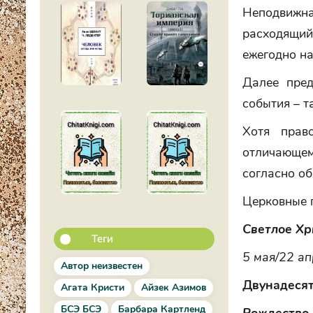
Неподвижна
расходящий
ежегодно на
Далее пред
события – т
Хотя прав
отличающем
согласно об
Церковные п
Светлое Хр
Теги
5 мая/22 ап
Автор неизвестен
Двунадесят
Агата Кристи
Айзек Азимов
БСЭ БСЭ
Барбара Картленд