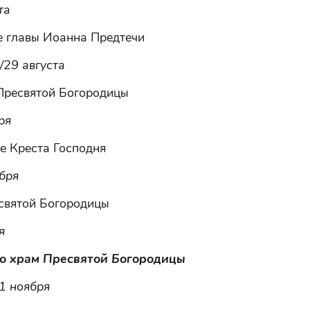
та
е главы Иоанна Предтечи
/29 августа
Пресвятой Богородицы
ря
е Креста Господня
бря
святой Богородицы
я
о храм Пресвятой Богородицы
1 ноября