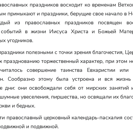
авославных праздников восходит ко временам Ветхог
ым примыкают и праздники, берущие свое начало в Н
ждый из православных праздников посвящен во
 событий в жизни Иисуса Христа и Божьей Матер
ых угодников.
раздники полезными с точки зрения благочестия, Це
х празднованию торжественный характер, при этом 
считалось совершение таинства Евхаристии или 
н. Сообразно этому была устроена и вся жизнь
е дни: они освобождали себя от мирских занятий и
шумные увеселения, пиршества, но освящали их бла
ркви и бедных.
ти православный церковный календарь-пасхалия сос
подвижной и подвижной.