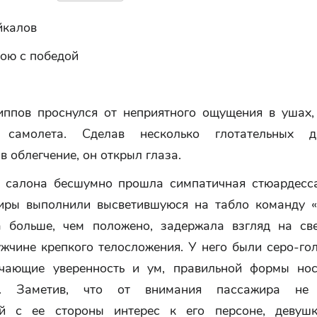
йкалов
рою с победой
ппов проснулся от неприятного ощущения в ушах,
 самолета. Сделав несколько глотательных 
в облегчение, он открыл глаза.
 салона бесшумно прошла симпатичная стюардесса
иры выполнили высветившуюся на табло команду «
а больше, чем положено, задержала взгляд на св
жчине крепкого телосложения. У него были серо-гол
учающие уверенность и ум, правильной формы но
к. Заметив, что от внимания пассажира не 
ый с ее стороны интерес к его персоне, девушк