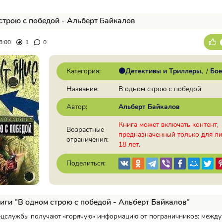
строю с победой - Альберт Байкалов
8:00
1
0
Категория:
🟠Детективы и Триллеры
/
Бое
Название:
В одном строю с победой
Автор:
Альберт Байкалов
Книга может включать контент,
Возрастные
предназначенный только для л
ограничения:
18 лет.
Поделиться:
иги "В одном строю с победой - Альберт Байкалов"
ецслужбы получают «горячую» информацию от пограничников: межд