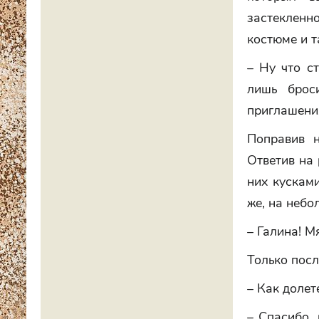
застекленн
костюме и т
– Ну что с
лишь брос
приглашени
Поправив н
Ответив на
них кускам
же, на небо
– Галина! М
Только посл
– Как долет
– Спасибо, 