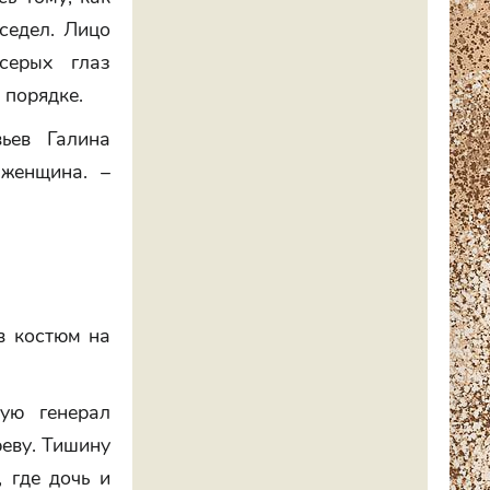
седел. Лицо
серых глаз
 порядке.
ьев Галина
 женщина. –
в костюм на
ую генерал
реву. Тишину
 где дочь и