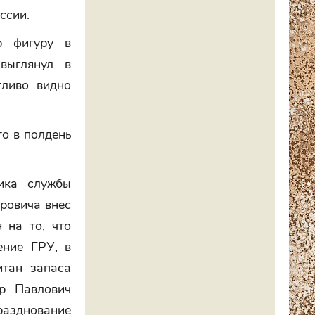
ссии.
ю фигуру в
выглянул в
тливо видно
то в полдень
ика службы
ровича внес
 на то, что
ение ГРУ, в
итан запаса
ор Павлович
разднование