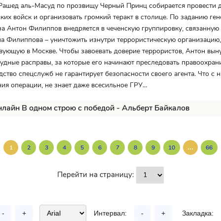
 Рашед аль-Масуд по прозвищу Черный Принц собирается провести 
ких войск и организовать громкий теракт в столице. По заданию ге
а Антон Филиппов внедряется в чеченскую группировку, связанную
а Филиппова – уничтожить изнутри террористическую организацию,
вующую в Москве. Чтобы завоевать доверие террористов, Антон вы
удные расправы, за которые его начинают преследовать правоохран
дство спецслужб не гарантирует безопасности своего агента. Что с 
ия операции, не знает даже всесильное ГРУ…
нлайн В одном строю с победой - Альберт Байкалов
...
1
2
3
4
5
6
7
8
9
10
66
Перейти на страницу:
-
+
Интервал:
-
+
Закладка: