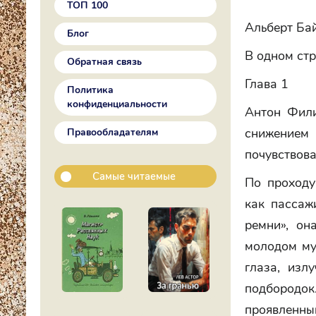
ТОП 100
Альберт Ба
Блог
В одном ст
Обратная связь
Глава 1
Политика
конфиденциальности
Антон Фили
снижением
Правообладателям
почувствова
Самые читаемые
По проходу
как пассаж
ремни», он
молодом му
глаза, изл
подбородо
проявленн