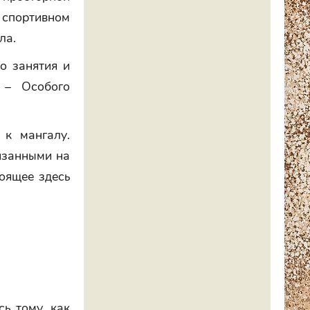
 спортивном
ла.
о занятия и
 – Особого
 к мангалу.
изанными на
оящее здесь
сь тому, как