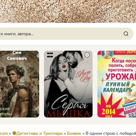
.com
»
🟠Детективы и Триллеры
»
Боевик
» В одном строю с победой - А