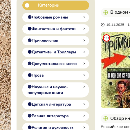
Категории
В одном 
🟢Любовные романы
19.11.2025 - 1
🟠Фантастика и фэнтези
🟢Приключения
🟠Детективы и Триллеры
🟢Документальные книги
🟠Проза
🟢Научные и научно-
популярные книги
🟠Детская литература
🟢Разная литература
Обзор кн
Российские сп
🟠Религия и духовность