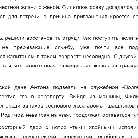
естной жизни с женой. Филиппов сразу догадался, ч
ог для встречи, а причина приглашения кроется с
, решили восстановить отряд? Как поступить, если э
, не прерывающие службу, уже почти все подп
я капитаном в таком возрасте несолидно. С другой
иться, что монотонная размеренная жизнь на гражда
ской даче Антона подвезли на служебной «Волге
третил его в аэропорту. Выйдя из машины, Фил
ал среди запахов соснового леса аромат шашлыков 
 Родимов, невзирая на язву, продолжал оставаться г
росторный двор с нетронутыми хвойными исполин
ысился двухэтажный деревянный особнячок с 