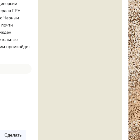
диверсии
нерала ГРУ
 с Черным
 почти
нужден
ительные
ним произойдет
Сделать