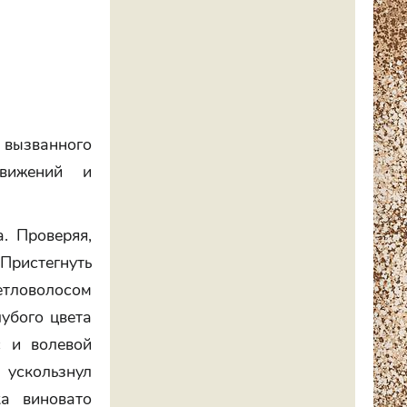
 вызванного
движений и
. Проверяя,
Пристегнуть
етловолосом
убого цвета
с и волевой
ускользнул
а виновато