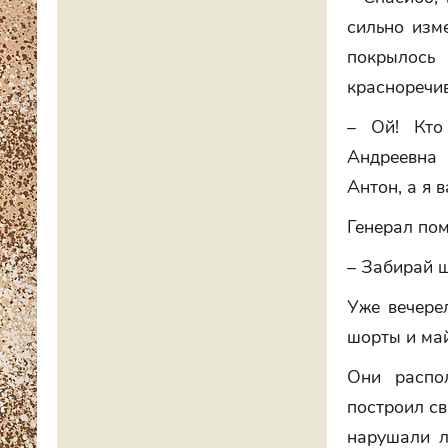
сильно изм
покрылось
красноречив
– Ой! Кто
Андреевна 
Антон, а я 
Генерал по
– Забирай 
Уже вечере
шорты и май
Они распо
построил св
нарушали л