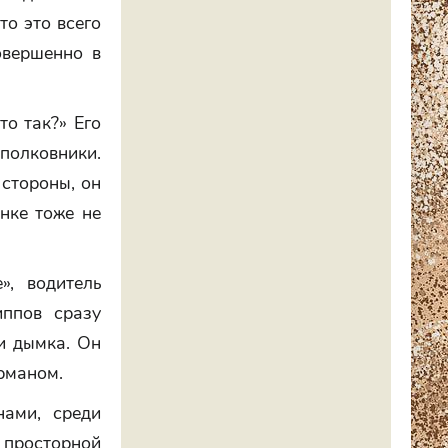
то это всего
овершенно в
то так?» Его
олковники.
 стороны, он
нке тоже не
», водитель
иппов сразу
и дымка. Он
урманом.
ами, среди
просторной