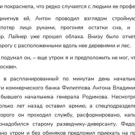
и покраснела, что редко случается с людьми ее профе
дмигнув ей, Антон проводил взглядом стройну
 потер лицо руками, прогоняя остатки сна, и 
р. Лайнер уже прошел облака. Внизу было отче
рогу с расположенными вдоль нее деревнями и лес.
 подумал он, – еще утром я и предположить не мог, ч
оскве».
ы в распланированный по минутам день начальн
ти коммерческого банка Филиппова Антона Владими
 бывшего начальника генерала Родимова. Несмотря
олько лет назад оставил армию, а спецподраздел
торого он проходил службу, расформировано, кап
онадобился старому разведчику-диверсанту. Фед
ано утром и без обиняков предложил приехать на п