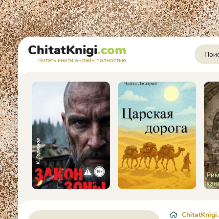
ChitatKnigi
.com
Читать книги онлайн полностью
ChitatKnigi