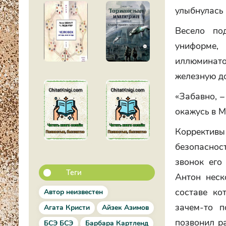
улыбнулась 
Весело по
униформе,
иллюминато
железную до
«Забавно, –
окажусь в М
Корректив
безопаснос
звонок его
Теги
Антон неск
составе ко
Автор неизвестен
зачем-то п
Агата Кристи
Айзек Азимов
позвонил р
БСЭ БСЭ
Барбара Картленд