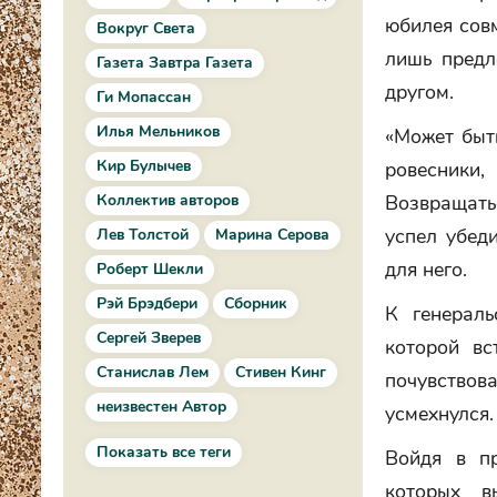
юбилея совм
Вокруг Света
лишь предл
Газета Завтра Газета
другом.
Ги Мопассан
Илья Мельников
«Может быть
Кир Булычев
ровесники
Возвращатьс
Коллектив авторов
успел убед
Лев Толстой
Марина Серова
для него.
Роберт Шекли
Рэй Брэдбери
Сборник
К генераль
Сергей Зверев
которой вс
Станислав Лем
Стивен Кинг
почувствов
неизвестен Автор
усмехнулся.
Показать все теги
Войдя в п
которых в