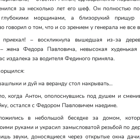
енился за несколько лет его шеф. Он полностью по
 глубокими морщинами, а близорукий прищур 
о говорил о том, что и со зрением у генерала не все в
 приехал! – воскликнула вышедшая из-за дерев
– жена Федора Павловича, невысокая худенькая
вас издалека за водителя Фединого приняла.
морщился:
шашлыки и дуй на веранду стол накрывать…
ло, когда Антон, ополоснувшись под душем и смени
ку, остался с Федором Павловичем наедине.
ложились в небольшой беседке за домом, котор
оими руками и украсил замысловатой резьбой по де
ишь звуки, доносящиеся через открытые окна дачи,