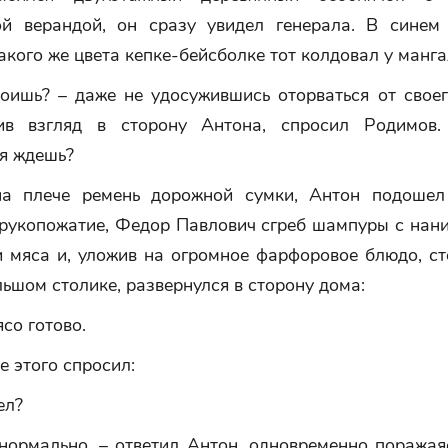
ой верандой, он сразу увидел генерала. В синем
акого же цвета кепке-бейсболке тот колдовал у манга
тоишь? – даже не удосужившись оторваться от своег
ив взгляд в сторону Антона, спросил Родимов.
я ждешь?
а плече ремень дорожной сумки, Антон подошел
 рукопожатие, Федор Павлович сгреб шампуры с нан
и мяса и, уложив на огромное фарфоровое блюдо, ст
льшом столике, развернулся в сторону дома:
ясо готово.
е этого спросил:
ел?
нормально, – ответил Антон, одновременно поражая