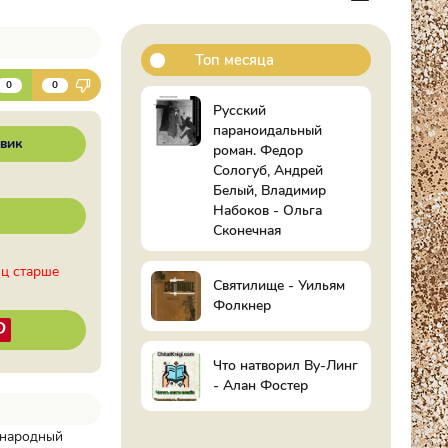
Топ месяца
К
0
0
Русский
параноидальный
вик
роман. Федор
Сологуб, Андрей
Белый, Владимир
Набоков - Ольга
Сконечная
иц старше
Святилище - Уильям
Фолкнер
Что натворил Ву-Линг
- Алан Фостер
ународный