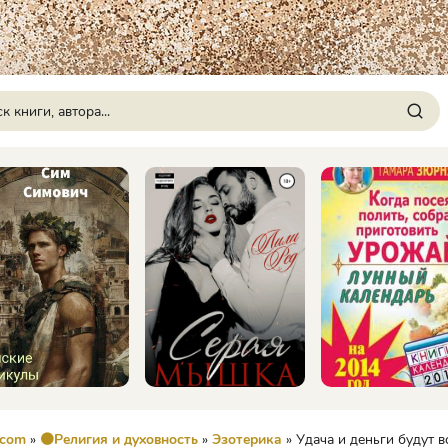
.com
»
🟠Религия и духовность
»
Эзотерика
» Удача и деньги будут всегда с вами! 150 предметов, каждый из кото