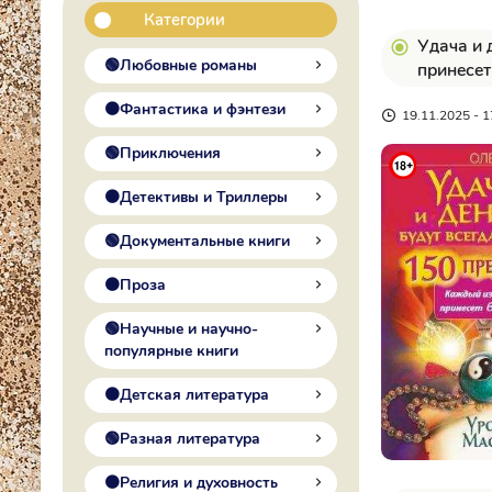
Категории
Удача и 
🟢Любовные романы
принесет
🟠Фантастика и фэнтези
19.11.2025 - 1
🟢Приключения
🟠Детективы и Триллеры
🟢Документальные книги
🟠Проза
🟢Научные и научно-
популярные книги
🟠Детская литература
🟢Разная литература
🟠Религия и духовность