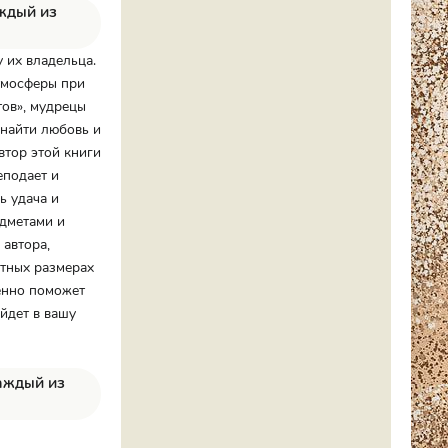
аждый из
 их владельца.
атмосферы при
тов», мудрецы
 найти любовь и
втор этой книги
еподает и
ь удача и
едметами и
 автора,
ятных размерах
менно поможет
йдет в вашу
каждый из