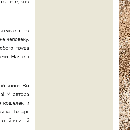
ю: все, что
итывала, но
же человеку,
собого труда
лами. Начало
ой книги. Вы
са! У автора
а кошелек, и
была. Теперь
 этой книгой