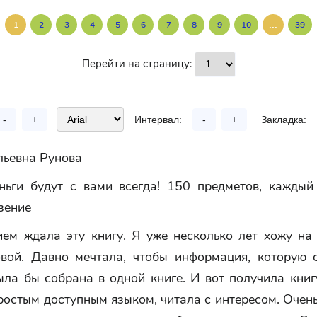
...
1
2
3
4
5
6
7
8
9
10
39
Перейти на страницу:
-
+
Интервал:
-
+
Закладка:
льевна Рунова
ньги будут с вами всегда! 150 предметов, каждый
зение
ием ждала эту книгу. Я уже несколько лет хожу на
вой. Давно мечтала, чтобы информация, которую 
ыла бы собрана в одной книге. И вот получила кни
ростым доступным языком, читала с интересом. Очен