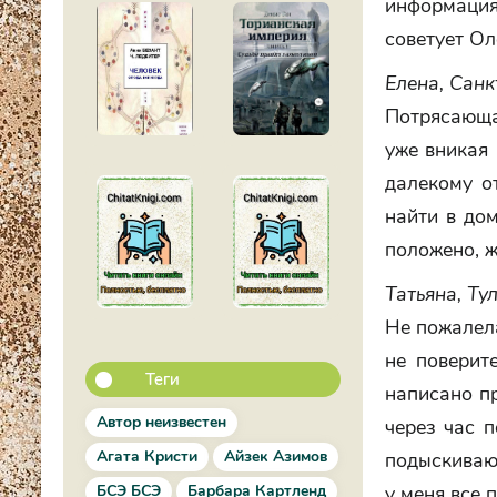
информация
советует Ол
Елена, Санк
Потрясающа
уже вникая 
далекому от
найти в дом
положено, ж
Татьяна, Ту
Не пожалела
не поверите
Теги
написано пр
Автор неизвестен
через час п
Агата Кристи
Айзек Азимов
подыскиваю 
БСЭ БСЭ
Барбара Картленд
у меня все 