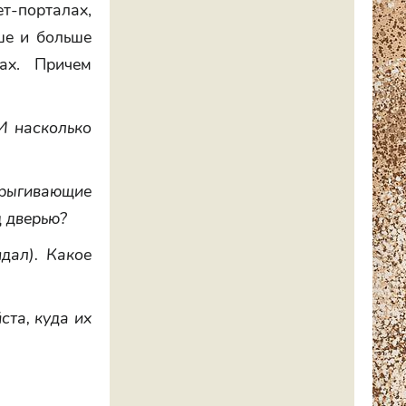
ет-порталах,
ше и больше
ах. Причем
 И насколько
прыгивающие
д дверью?
дал). Какое
ста, куда их