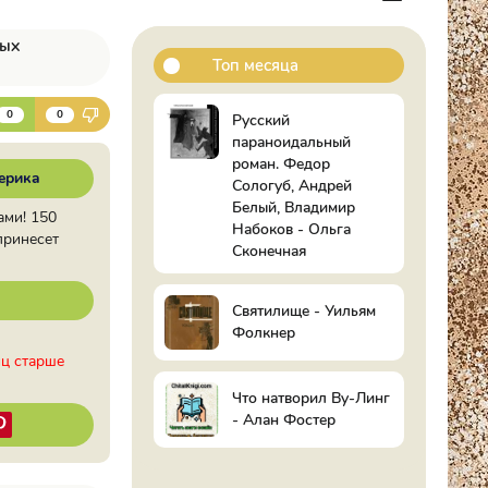
рых
Топ месяца
К
0
0
Русский
параноидальный
роман. Федор
ерика
Сологуб, Андрей
Белый, Владимир
ами! 150
Набоков - Ольга
принесет
Сконечная
Святилище - Уильям
Фолкнер
иц старше
Что натворил Ву-Линг
- Алан Фостер