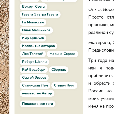
Вокруг Света
Ольга, Вор
Газета Завтра Газета
Просто отл
Ги Мопассан
практики, м
Илья Мельников
реальной су
Кир Булычев
Екатерина, 
Коллектив авторов
Предислови
Лев Толстой
Марина Серова
Три года н
Роберт Шекли
ней я под
Рэй Брэдбери
Сборник
приблизить
Сергей Зверев
и обрести 
Станислав Лем
Стивен Кинг
России, но
неизвестен Автор
моих ученик
Показать все теги
меня на пр