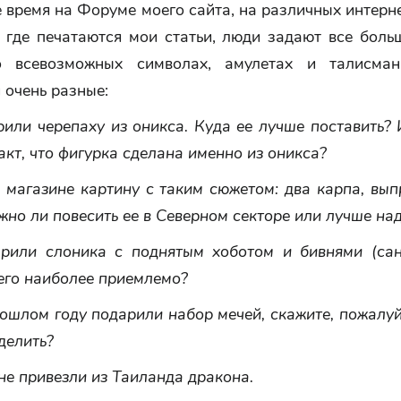
 время на Форуме моего сайта, на различных интерн
, где печатаются мои статьи, люди задают все боль
о всевозможных символах, амулетах и талисман
 очень разные:
или черепаху из оникса. Куда ее лучше поставить?
акт, что фигурка сделана именно из оникса?
в магазине картину с таким сюжетом: два карпа, вы
жно ли повесить ее в Северном секторе или лучше на
рили слоника с поднятым хоботом и бивнями (сан
его наиболее приемлемо?
ошлом году подарили набор мечей, скажите, пожалуй
делить?
не привезли из Таиланда дракона.