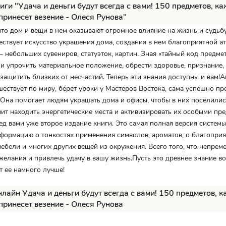
иги "Удача и деньги будут всегда с вами! 150 предметов, к
принесет везение - Олеся Рунова"
 что дом и вещи в нем оказывают огромное влияние на жизнь и судьбу
ествует искусство украшения дома, создания в нем благоприятной 
 небольших сувениров, статуэток, картин. Зная «тайный код предме
и упрочить материальное положение, обрести здоровье, признание,
 защитить близких от несчастий. Теперь эти знания доступны и вам!А
шествует по миру, берет уроки у Мастеров Востока, сама успешно пр
 Она помогает людям украшать дома и офисы, чтобы в них поселилис
чит находить энергетические места и активизировать их особыми пр
д вами уже второе издание книги. Это самая полная версия системы
формацию о тонкостях применения символов, ароматов, о благопри
 мебели и многих других вещей из окружения. Всего того, что непре
желания и привлечь удачу в вашу жизнь.Пусть это древнее знание во
т ее намного лучше!
нлайн Удача и деньги будут всегда с вами! 150 предметов, 
принесет везение - Олеся Рунова