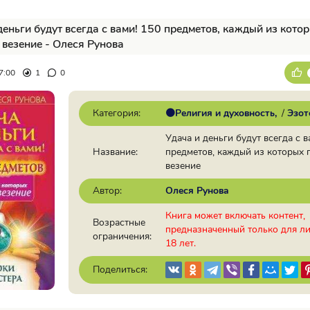
деньги будут всегда с вами! 150 предметов, каждый из кото
 везение - Олеся Рунова
7:00
1
0
Категория:
🟠Религия и духовность
/
Эзот
Удача и деньги будут всегда с в
Название:
предметов, каждый из которых 
везение
Автор:
Олеся Рунова
Книга может включать контент,
Возрастные
предназначенный только для л
ограничения:
18 лет.
Поделиться: