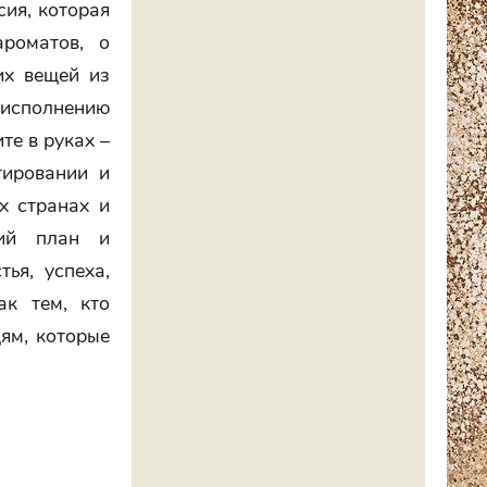
сия, которая
роматов, о
их вещей из
 исполнению
те в руках –
тировании и
х странах и
кий план и
ья, успеха,
ак тем, кто
ям, которые