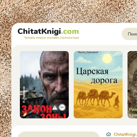
ChitatKnigi
.com
Читать книги онлайн полностью
ChitatKnigi