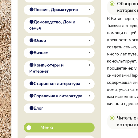
Обзор кн
🟢Поэзия, Драматургия
которых 
В Китае верят,
🟠Домоводство, Дом и
Тысячи лет сущ
семья
помощи вещей –
древности могл
🟢Юмор
создать семью,
🟠Бизнес
много лет путе
консультирует.
🟢Компьютеры и
процветание; у
Интернет
символами.Пере
содержащая ин
🟠Старинная литература
дома, участка,
🟢Справочная литература
вам исполнять 
жизнь и сделае
🟠Блог
Читать о
которых 
Меню