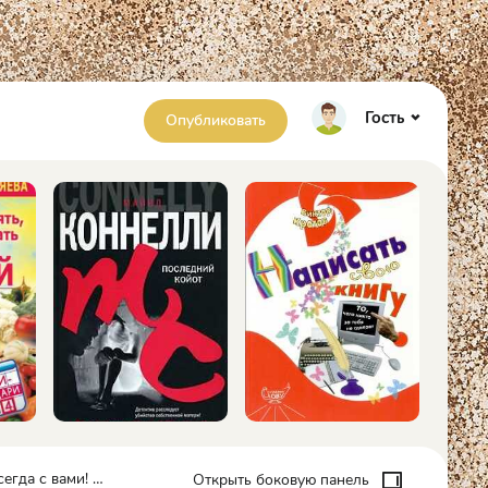
Гость
Опубликовать
рых принесет везение - Олеся Рунова
Открыть боковую панель