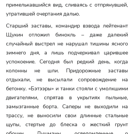
примелькавшийся вид, сливаясь с отпрянувшей,
утратившей очертания далью.
Старший заставы, командир взвода лейтенант
Щукин отложил бинокль – даже далекий
случайный выстрел не нарушал тишины ясного
зимнего дня, а лишь подчеркивал царившее
успокоение. Сегодня был редкий день, когда
колонны не шли. Придорожные заставы
отдыхали, не высылали сопровождение на
бетонку. «Бэтээры» и танки стояли с умолкшими
двигателями, спрятав в укрытиях пыльные,
замызганные борта. Саперы не выходили на
трассу, не выносили свои длинные стальные
щупы, стертые до блеска о жесткий грунт
обочин. Душманы, осведомленные о