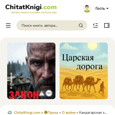
ChitatKnigi
.com
Гость
Читать книги онлайн полностью
ChitatKnigi.com
»
🟠Проза
»
О войне
» Кандагарская застава - Александр Проханов