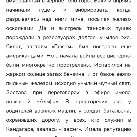
вмурованный в черное тело горы. Баки и впрямь
начинали гудеть и вибрировать, когда
разрывалась над ними мина, посыпая железо
осколками. Да и выстрелы танковых пушек
порождали в резервуарах долгое, унылое эхо.
Склад заставы «Гээсэм» был построен еще
американцами. Но с начала войны все цистерны
были многократно прострелены. Испарился на
жарком солнце запах бензина, и от баков веяло
пыльным железом, исходил унылый мутный свет.
Застава при переговорах в эфире имела
позывной «Альфа». В просторечии же, у
водителей военных машин, у солдат батальона,
охранявших дорогу, у всех, кто служил в
Кандагаре, звалась «Гээсэм». Имела репутацию