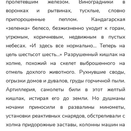
пролетевшим железом. Виноградники в
воронках и рытвинах, тусклые, словно
припорошенные пеплом. Кандагарская
«зеленка» белесо, безжизненно уходит к горам,
угрюмым, коричневым, недвижным в пустых
небесах. «И здесь все нормально… Теперь на
цель шестьсот шесть…» Разрушенный кишлак на
холме, похожий на скелет выброшенного на
отмель дохлого животного. Рухнувшие своды,
огрызки домов и дувалов, груды горчичной пыли.
Артиллерия, самолеты били в этот желтый
кишлак, истирая его до земли. Но душманы
ночами приносили в развалины минометы,
установки реактивных снарядов, обстреливали с
холма придорожные заставы, колонны машин на