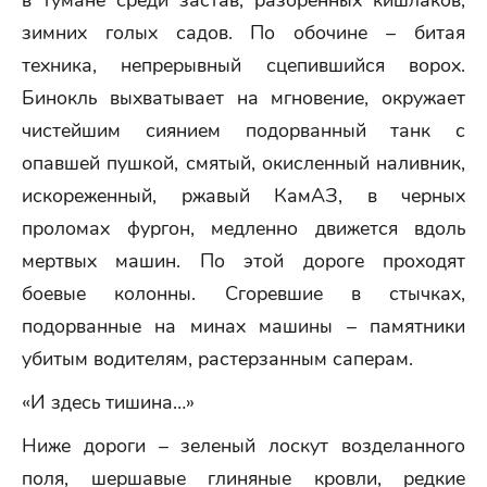
в тумане среди застав, разоренных кишлаков,
зимних голых садов. По обочине – битая
техника, непрерывный сцепившийся ворох.
Бинокль выхватывает на мгновение, окружает
чистейшим сиянием подорванный танк с
опавшей пушкой, смятый, окисленный наливник,
искореженный, ржавый КамАЗ, в черных
проломах фургон, медленно движется вдоль
мертвых машин. По этой дороге проходят
боевые колонны. Сгоревшие в стычках,
подорванные на минах машины – памятники
убитым водителям, растерзанным саперам.
«И здесь тишина…»
Ниже дороги – зеленый лоскут возделанного
поля, шершавые глиняные кровли, редкие