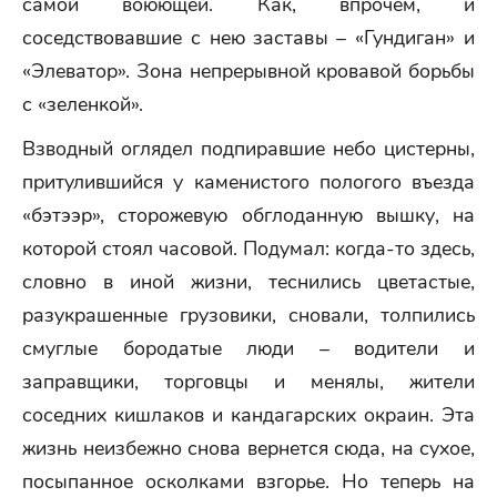
самой воюющей. Как, впрочем, и
соседствовавшие с нею заставы – «Гундиган» и
«Элеватор». Зона непрерывной кровавой борьбы
с «зеленкой».
Взводный оглядел подпиравшие небо цистерны,
притулившийся у каменистого пологого въезда
«бэтээр», сторожевую обглоданную вышку, на
которой стоял часовой. Подумал: когда-то здесь,
словно в иной жизни, теснились цветастые,
разукрашенные грузовики, сновали, толпились
смуглые бородатые люди – водители и
заправщики, торговцы и менялы, жители
соседних кишлаков и кандагарских окраин. Эта
жизнь неизбежно снова вернется сюда, на сухое,
посыпанное осколками взгорье. Но теперь на