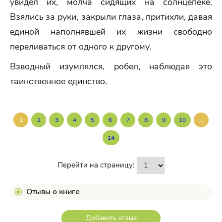
увидел их, молча сидящих на солнцепеке.
Взялись за руки, закрыли глаза, притихли, давая
единой наполнявшей их жизни свободно
переливаться от одного к другому.
Взводный изумлялся, робел, наблюдая это
таинственное единство.
...
1
2
3
4
5
6
7
8
9
10
14
Перейти на страницу:
Отывы о книге
Добавить отзыв