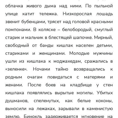
облачка живого дыма над ними. По пыльной
улице катит тележка. Низкорослая лошадь
звенит бубенцами, трясет над головой красными
помпонами. В коляске – белобородый, смуглый
старик и мальчик в блестящей шапочке. Мирный,
свободный от банды кишлак населен детьми,
стариками и женщинами. Молодые мужчины
ушли из кишлака к моджахедам, сражались в
«зеленке». Ночами тайно возвращались к
родным очагам повидаться с матерями и
женами. После боев на кладбище у стен
кишлака появлялись вырытые могилы. Убитых
душманов, спеленутых, как белые коконы,
выносили на лежаках, зарывали в каменистую
землю. Бинокль задерживается мгновение на