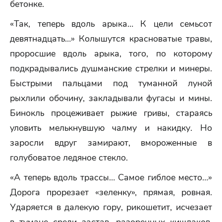
бетонке.
«Так, теперь вдоль арыка… К цели семьсот
девятнадцать…» Колышутся красноватые травы,
проросшие вдоль арыка, того, по которому
подкрадывались душманские стрелки и минеры.
Быстрыми пальцами под туманной луной
рыхлили обочину, закладывали фугасы и мины.
Бинокль процеживает рыжие гривы, стараясь
уловить мелькнувшую чалму и накидку. Но
заросли вдруг замирают, вмороженные в
голубоватое ледяное стекло.
«А теперь вдоль трассы… Самое гиблое место…»
Дорога прорезает «зеленку», прямая, ровная.
Ударяется в далекую гору, рикошетит, исчезает