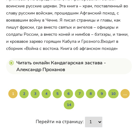
воинские русские церкви. Эта книга – храм, поставленный во
славу русским войскам, прошедшим Афганский поход, с
воевавшим войну в Чечне. Я писал страницы и главы, как
пишут фрески, где вместо святых и ангелов – офицеры и
солдаты России, а вместо коней и нимбов – бэтээры, и танки,
и кровавое зарево горящих Кабула и Грозного.Входит в
сборник «Война с востока. Книга об афганском походе»
Читать онлайн Кандагарская застава -
Александр Проханов
...
1
2
3
4
5
6
7
8
9
10
14
Перейти на страницу: