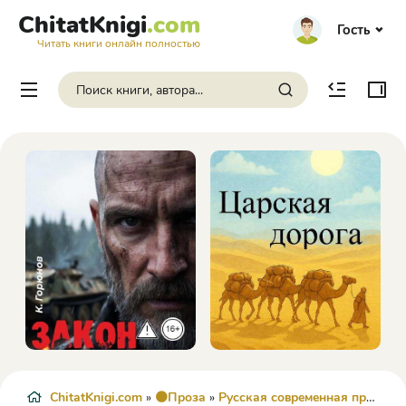
ChitatKnigi
.com
Гость
Читать книги онлайн полностью
ChitatKnigi.com
»
🟠Проза
»
Русская современная проза
» 