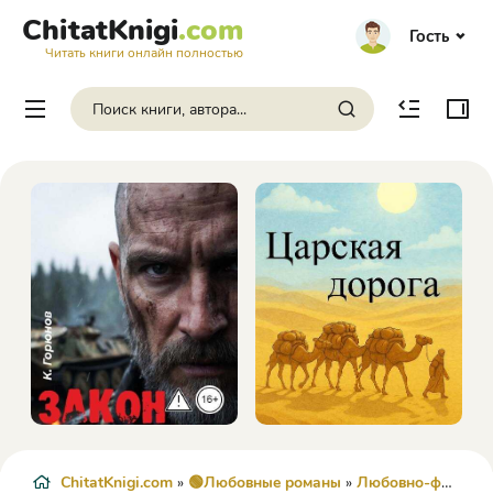
ChitatKnigi
.com
Гость
Читать книги онлайн полностью
ChitatKnigi.com
»
🟢Любовные романы
»
Любовно-фантастические романы