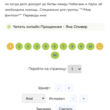
но когда дело доходит до битвы между Небесами и Адом, ей
необходима помощь...Cпециально для группы: ”°·†Мир
фэнтези†·°” Переводы книг
Читать онлайн Прощенная - Яна Оливер
...
1
2
3
4
5
6
7
8
9
10
85
Перейти на страницу:
Шрифт:
-
+
Интервал:
-
+
Закладка:
Сделать