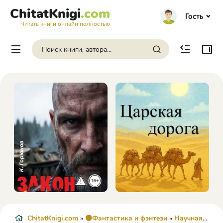
ChitatKnigi
.com
Гость
Читать книги онлайн полностью
ChitatKnigi.com
»
🟠Фантастика и фэнтези
»
Научная Фантастика