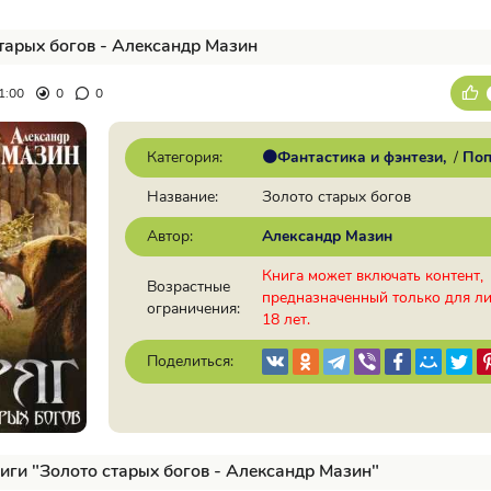
тарых богов - Александр Мазин
1:00
0
0
Категория:
🟠Фантастика и фэнтези
/
Поп
Название:
Золото старых богов
Автор:
Александр Мазин
Книга может включать контент,
Возрастные
предназначенный только для л
ограничения:
18 лет.
Поделиться:
иги "Золото старых богов - Александр Мазин"