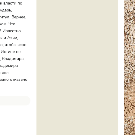
к власти по
ударь,
итул. Вернее,
чом. Что
? Известно
ы и Азии,
о, чтобы ясно
 Истине не
ц Владимира,
Владимира
ителя
 было отказано