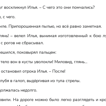
руг воскликнул Илья. – С чего это они помчались?
 с чего.
мле. Припорошенная пылью, но всё равно заметная.
лянь! – велел Илья, вынимая изготовленный к бою л
 с рогов не сбрасывал.
ешился, поковырял пальцем:
 тело вон в кусты уволокли! Миловид, глянь…
– остановил отрока Илья. – После!
лубя в галоп, выдёргивая из тула стрелы.
должалась недолго.
вили. На дороге можно было легко разглядеть и кро