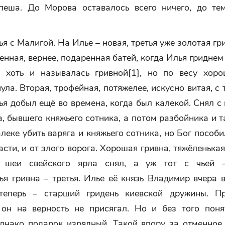
пеша. До Морова оставалось всего ничего, до те
я с Малигой. На Илье – новая, третья уже золотая гр
венная, вернее, подаренная батей, когда Илья гриднем
а хоть и называлась гривной[1], но по весу хор
нула. Вторая, трофейная, потяжелее, искусно витая, с
ья добыл ещё во времена, когда был калекой. Снял с
, бывшего княжьего сотника, а потом разбойника и т
алеке убить варяга и княжьего сотника, но Бог пособи
асти, и от злого ворога. Хорошая гривна, тяжёленькая
с шеи свейского ярла снял, а уж тот с чьей –
я гривна – третья. Илье её князь Владимир вчера 
теперь – старший гридень киевской дружины. П
он на верность не присягал. Но и без того поня
однако подарок изрядный. Такой впору за отменное 