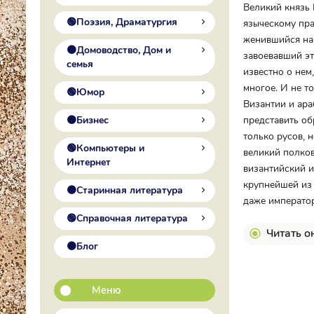
Великий князь 
🟢Поэзия, Драматургия
языческому пра
женившийся на 
🟠Домоводство, Дом и
завоевавший эт
семья
известно о нем
многое. И не т
🟢Юмор
Византии и ара
🟠Бизнес
представить об
только русов, 
🟢Компьютеры и
великий полков
Интернет
византийский и
крупнейшей из 
🟠Старинная литература
даже императо
🟢Справочная литература
Читать о
🟠Блог
Меню