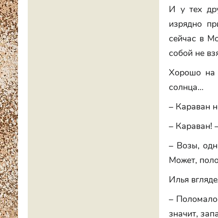
И у тех др
изрядно пр
сейчас в Мо
собой не вз
Хорошо на 
солнца…
– Караван н
– Караван! 
– Возы, одн
Может, поло
Илья вгляде
– Поломалос
значит, зап