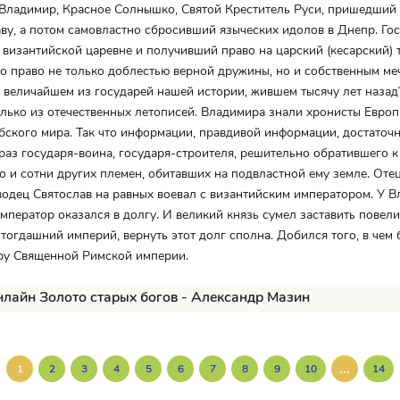
Владимир, Красное Солнышко, Святой Креститель Руси, пришедший 
ву, а потом самовластно сбросивший языческих идолов в Днепр. Гос
византийской царевне и получивший право на царский (кесарский) т
о право не только доблестью верной дружины, но и собственным ме
, величайшем из государей нашей истории, жившем тысячу лет назад
олько из отечественных летописей. Владимира знали хронисты Европ
бского мира. Так что информации, правдивой информации, достаточн
раз государя-воина, государя-строителя, решительно обратившего к
но и сотни других племен, обитавших на подвластной ему земле. Оте
одец Святослав на равных воевал с византийским императором. У 
мператор оказался в долгу. И великий князь сумел заставить повел
тогдашний империй, вернуть этот долг сполна. Добился того, в чем
ру Священной Римской империи.
нлайн Золото старых богов - Александр Мазин
...
1
2
3
4
5
6
7
8
9
10
14