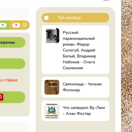
Топ месяца
К
0
0
Русский
параноидальный
аданцы
роман. Федор
Сологуб, Андрей
Белый, Владимир
Набоков - Ольга
Сконечная
иц старше
Святилище - Уильям
Фолкнер
Что натворил Ву-Линг
- Алан Фостер