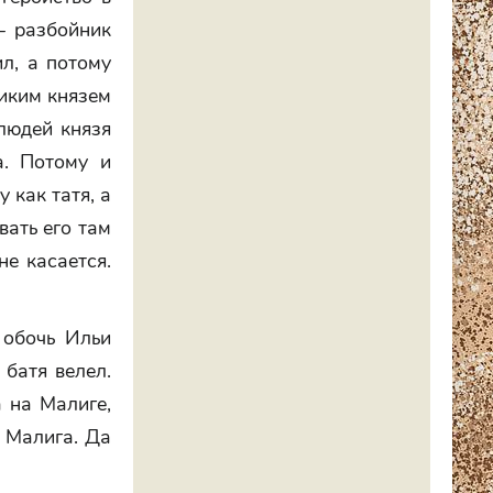
 – разбойник
л, а потому
ликим князем
 людей князя
а. Потому и
 как татя, а
вать его там
не касается.
 обочь Ильи
 батя велел.
а на Малиге,
 Малига. Да