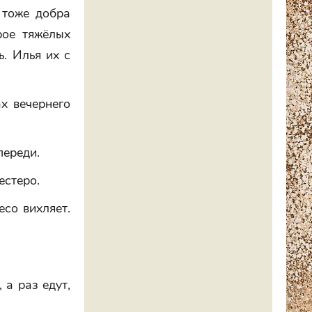
 тоже добра
рое тяжёлых
ь. Илья их с
х вечернего
переди.
естеро.
есо вихляет.
 а раз едут,