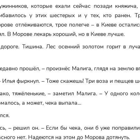
ужинников, которые ехали сейчас позади княжича,
ибавилось у этих шестерых и у тех, кто ранен. Т
рове отлёживаются, трое полегче – в Киеве осталис
ял. В Морове лекарь хороший, но в Киеве лучше.
дороге. Тишина. Лес осенний золотом горит в луча
едавно прошёл, – произнёс Малига, глядя на землю в
– Илья фыркнул. – Тоже скажешь! Три воза и пешцев ш
ако, тяжёленькие, – заметил Малига. – У одного кол
малось, а может, чека выпала…
лся.
ь, – решил он. – Если бы чека, они б уже поправили,
асного нет. Надеются на этом до Морова дотянуть.