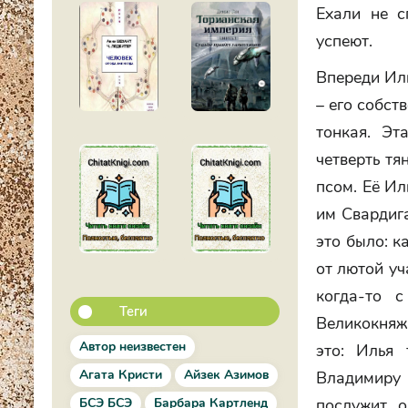
Ехали не с
успеют.
Впереди Иль
– его собст
тонкая. Эт
четверть тя
псом. Её Ил
им Свардига
это было: к
от лютой уч
когда-то 
Теги
Великокняжь
Автор неизвестен
это: Илья 
Агата Кристи
Айзек Азимов
Владимиру 
БСЭ БСЭ
Барбара Картленд
послужит, 