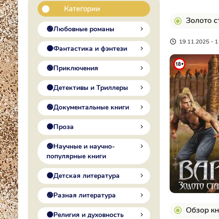
Категории
Золото с
🟢Любовные романы
19.11.2025 - 1
🟠Фантастика и фэнтези
🟢Приключения
🟠Детективы и Триллеры
🟢Документальные книги
🟠Проза
🟢Научные и научно-
популярные книги
🟠Детская литература
🟢Разная литература
Обзор кн
🟠Религия и духовность