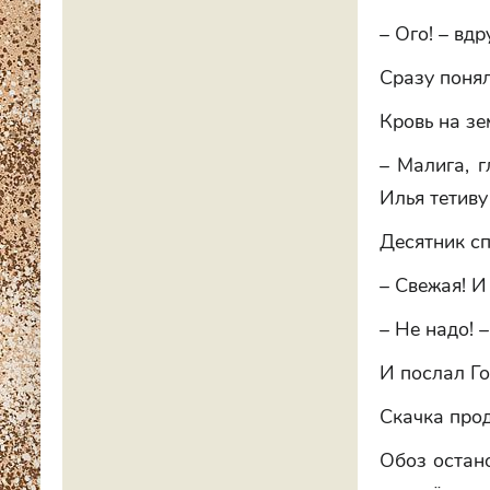
– Ого! – вд
Сразу понял,
Кровь на зе
– Малига, г
Илья тетиву
Десятник сп
– Свежая! И
– Не надо! 
И послал Го
Скачка про
Обоз остано