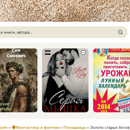
.com
»
🟠Фантастика и фэнтези
»
Попаданцы
» Золото старых богов - 