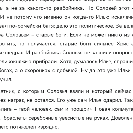
ь, а не за какого-то разбойника. Но Соловей этот
 И не потому что именно он когда-то Илью искалечи
азал по-ромейски батя: дело это политическое. За ве
за Соловьём – старые боги. Если не может никто из
ротить, то получается, старые боги сильнее Христ
е щедрая. И разбойника Соловья не казнили попросту
еликокняжью прибрали. Хотя, думалось Илье, спраши
богах, а о схоронках с добычей. Ну да это уже Ильи 
учил.
сятник, с которым Соловья взяли и который сейчас
без наград не остался. Его уже сам Илья одарил. Так
лига – твой человек, сам и поощри». Новая кольчуг
, браслеты серебряные увесистые на руках. Доволен
него потяжелел изрядно.