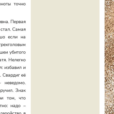
мноты точно
ивна. Первая
 стал. Самая
ошо если на
 трехголовым
 шеи убитого
атя. Нелегко
л: избавил и
. Свардиг её
 неведомо.
вручил. Знак
ри том, что
тно: надо –
геройство в