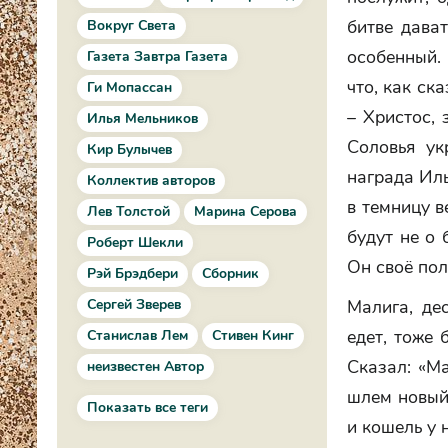
битве дават
Вокруг Света
особенный.
Газета Завтра Газета
что, как ск
Ги Мопассан
– Христос, 
Илья Мельников
Соловья ук
Кир Булычев
награда Иль
Коллектив авторов
в темницу в
Лев Толстой
Марина Серова
будут не о 
Роберт Шекли
Он своё пол
Рэй Брэдбери
Сборник
Сергей Зверев
Малига, де
едет, тоже 
Станислав Лем
Стивен Кинг
Сказал: «Ма
неизвестен Автор
шлем новый
Показать все теги
и кошель у 