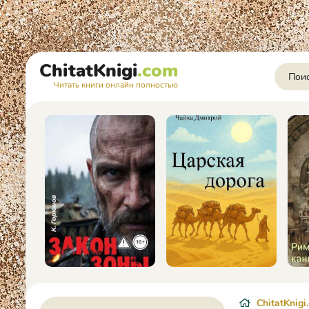
ChitatKnigi
.com
Читать книги онлайн полностью
ChitatKnigi