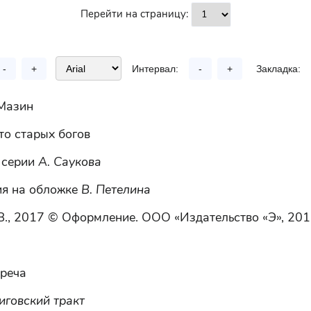
Перейти на страницу:
-
+
Интервал:
-
+
Закладка:
Мазин
то старых богов
 серии
А. Саукова
я на обложке
В. Петелина
В., 2017 © Оформление. ООО «Издательство «Э», 20
треча
иговский тракт