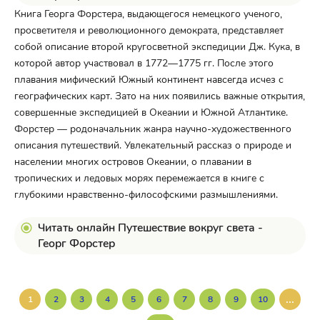
Книга Георга Форстера, выдающегося немецкого ученого,
просветителя и революционного демократа, представляет
собой описание второй кругосветной экспедиции Дж. Кука, в
которой автор участвовал в 1772—1775 гг. После этого
плавания мифический Южный континент навсегда исчез с
географических карт. Зато на них появились важные открытия,
совершенные экспедицией в Океании и Южной Атлантике.
Форстер — родоначальник жанра научно-художественного
описания путешествий. Увлекательный рассказ о природе и
населении многих островов Океании, о плавании в
тропических и ледовых морях перемежается в книге с
глубокими нравственно-философскими размышлениями.
Читать онлайн Путешествие вокруг света -
Георг Форстер
...
1
2
3
4
5
6
7
8
9
10