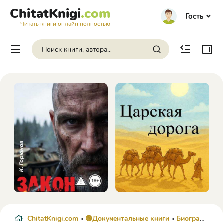
ChitatKnigi
.com
Гость
Читать книги онлайн полностью
ChitatKnigi.com
»
🟢Документальные книги
»
Биографии и Мемуары