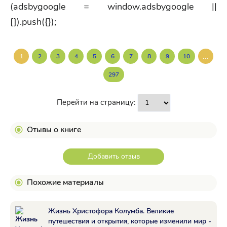
(adsbygoogle = window.adsbygoogle ||
[]).push({});
...
1
2
3
4
5
6
7
8
9
10
297
Перейти на страницу:
Отывы о книге
Добавить отзыв
Похожие материалы
Жизнь Христофора Колумба. Великие
путешествия и открытия, которые изменили мир -