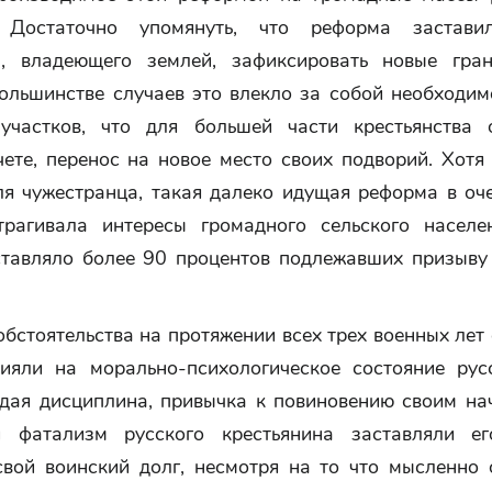
. Достаточно упомянуть, что реформа застави
а, владеющего землей, зафиксировать новые гра
большинстве случаев это влекло за собой необходим
участков, что для большей части крестьянства 
ете, перенос на новое место своих подворий. Хотя
ля чужестранца, такая далеко идущая реформа в оч
трагивала интересы громадного сельского населе
ставляло более 90 процентов подлежавших призыву
бстоятельства на протяжении всех трех военных ле
ияли на морально-психологическое состояние рус
рдая дисциплина, привычка к повиновению своим на
й фатализм русского крестьянина заставляли ег
свой воинский долг, несмотря на то что мысленно 