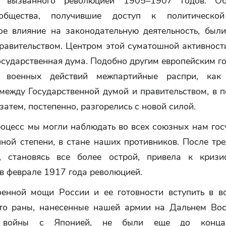
я, вызванного революцией 1905–1907 годов. Об
общества, получившие доступ к политическ
ое влияние на законодательную деятельность, был
равительством. Центром этой суматошной активност
сударственная дума. Подобно другим европейским г
 военных действий межпартийные распри, как
между Государственной думой и правительством, в 
 затем, постепенно, разгорелись с новой силой.
оцесс мы могли наблюдать во всех союзных нам гос
ной степени, в стане наших противников. После тр
, становясь все более острой, привела к кризи
в феврале 1917 года революцией.
оенной мощи России и ее готовности вступить в во
что раны, нанесенные нашей армии на Дальнем Вос
й войны с Японией, не были еще до конца 