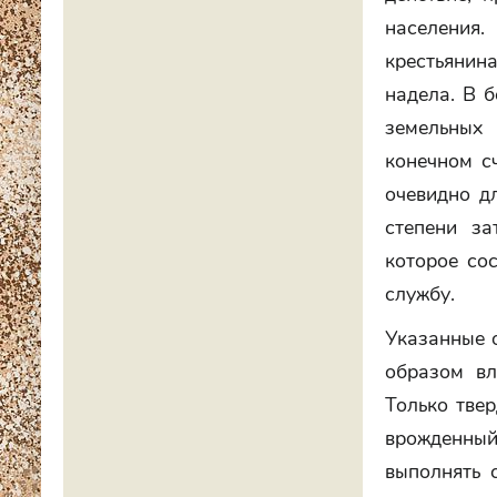
населения
крестьянин
надела. В 
земельных 
конечном сч
очевидно д
степени за
которое со
службу.
Указанные о
образом вл
Только тве
врожденны
выполнять 