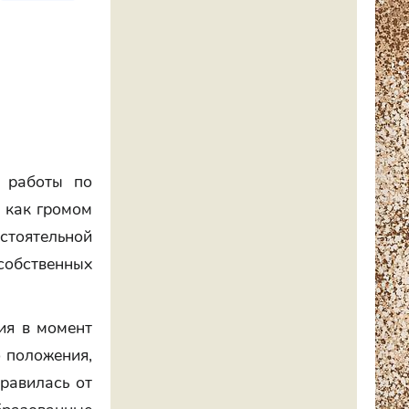
 работы по
 как громом
тоятельной
собственных
ия в момент
о положения,
правилась от