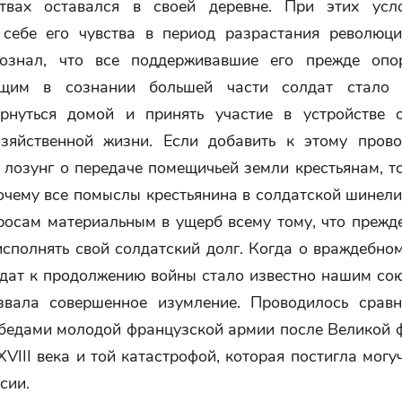
ствах оставался в своей деревне. При этих усл
 себе его чувства в период разрастания революци
ознал, что все поддерживавшие его прежде опо
щим в сознании большей части солдат стало 
рнуться домой и принять участие в устройстве 
зяйственной жизни. Если добавить к этому пров
лозунг о передаче помещичьей земли крестьянам, т
очему все помыслы крестьянина в солдатской шинел
просам материальным в ущерб всему тому, что прежд
исполнять свой солдатский долг. Когда о враждебн
лдат к продолжению войны стало известно нашим сою
звала совершенное изумление. Проводилось срав
бедами молодой французской армии после Великой 
VIII века и той катастрофой, которая постигла мог
сии.