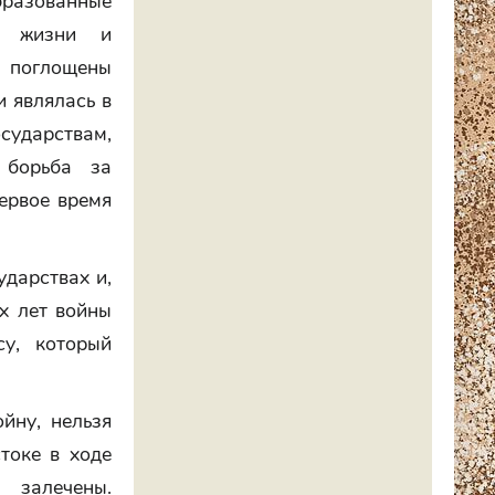
разованные
ой жизни и
и поглощены
и являлась в
осударствам,
 борьба за
первое время
ударствах и,
ех лет войны
су, который
йну, нельзя
токе в ходе
залечены.