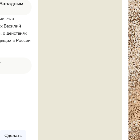
 Западным
ии, сын
ах Василий
, о действиях
одящих в России
о
Сделать