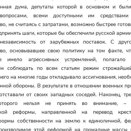
енная дума, депутаты которой в основном и был
вопросами, всеми доступными им средствами
во, не считаясь с затратами, возможно быстрее готов
дпринять шаги, которые бы обеспечили русской арми
независимость от зарубежных поставок. С друг
тво, основывавшее свою политику на том факте, ч
е имело агрессивных устремлений, полагало 
ым соблюдать по всем статьям режим строжайшей
чего на многие годы откладывало ассигнования, нео
нной обороны. В результате в отношении военных п
отставали от своих западных соседей. Наконец, тре
оторого нельзя не принять во внимание, – 
ской реформы, направленной на перевод крест
ормы собственности на землю к единоличной, фе
производимое этой реформой на громадные массы 