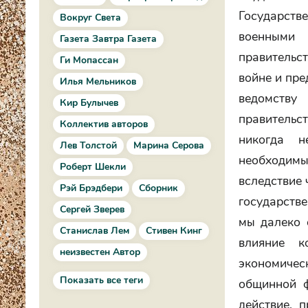
Государств
Вокруг Света
военными 
Газета Завтра Газета
правительст
Ги Мопассан
войне и пре
Илья Мельников
ведомству 
Кир Булычев
правительс
Коллектив авторов
никогда н
Лев Толстой
Марина Серова
необходим
Роберт Шекли
вследствие 
Рэй Брэдбери
Сборник
государстве
Сергей Зверев
мы далеко 
Станислав Лем
Стивен Кинг
влияние к
неизвестен Автор
экономиче
Показать все теги
общинной ф
действие, 