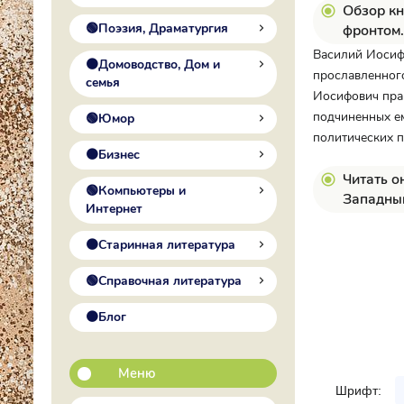
Обзор кн
🟢Поэзия, Драматургия
фронтом.
Василий Иосифо
🟠Домоводство, Дом и
прославленного
семья
Иосифович прав
подчиненных ем
🟢Юмор
политических п
🟠Бизнес
Читать о
🟢Компьютеры и
Западны
Интернет
🟠Старинная литература
🟢Справочная литература
🟠Блог
Меню
Шрифт: