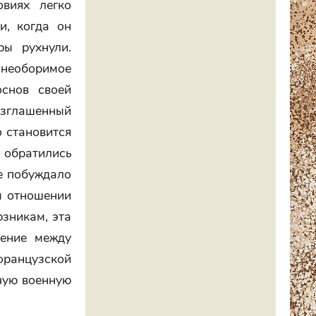
овиях легко
и, когда он
ры рухнули.
необоримое
основ своей
озглашенный
о становится
и обратились
е побуждало
ом отношении
зникам, эта
нение между
французской
учую военную