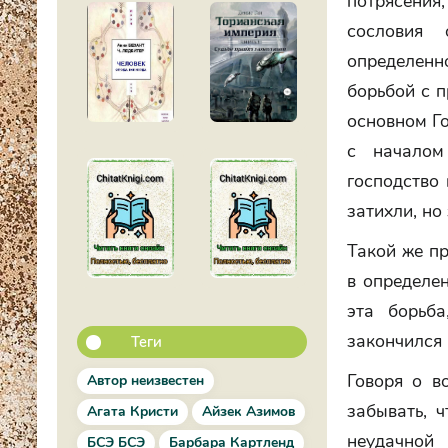
потрясени
сословия 
определенн
борьбой с п
основном Го
с началом
господство 
затихли, но
Такой же пр
в определен
эта борьба
закончился 
Теги
Говоря о в
Автор неизвестен
забывать, 
Агата Кристи
Айзек Азимов
неудачно
БСЭ БСЭ
Барбара Картленд