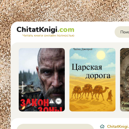
ChitatKnigi
.com
Читать книги онлайн полностью
ChitatKnigi