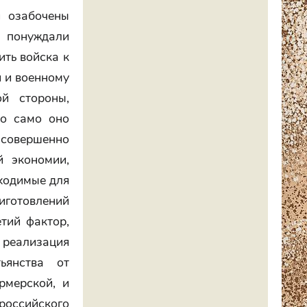
и озабочены
 понуждали
ить войска к
и и военному
ой стороны,
то само оно
совершенно
 экономии,
бходимые для
риготовлений
тий фактор,
реализация
ьянства от
рмерской, и
российского