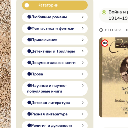
Категории
Война и 
🟢Любовные романы
1914-19
🟠Фантастика и фэнтези
19.11.2025 - 1
🟢Приключения
🟠Детективы и Триллеры
🟢Документальные книги
🟠Проза
🟢Научные и научно-
популярные книги
🟠Детская литература
🟢Разная литература
🟠Религия и духовность