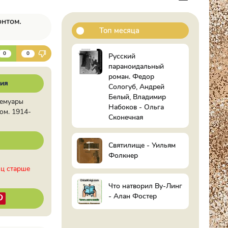
нтом.
Топ месяца
К
0
0
Русский
параноидальный
роман. Федор
ия
Сологуб, Андрей
Белый, Владимир
Мемуары
Набоков - Ольга
ом. 1914-
Сконечная
Святилище - Уильям
Фолкнер
иц старше
Что натворил Ву-Линг
- Алан Фостер