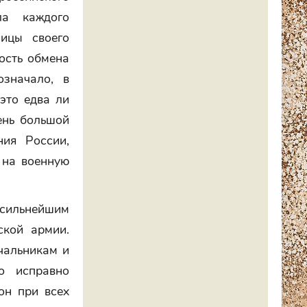
ла каждого
ницы своего
ость обмена
означало, в
 это едва ли
ень большой
ния России,
 на военную
т сильнейшим
ской армии.
чальникам и
о исправно
он при всех