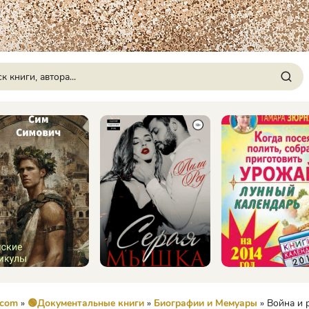
.com
»
🟢Документальные книги
»
Биографии и Мемуары
» Война и революция в России. Мемуары командующ