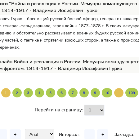
иги "Война и революция в России. Мемуары командующего
 1914-1917 - Владимир Иосифович Гурко"
вич Гурко – блестящий русский боевой офицер, генерал от кавалер
 генерал-фельдмаршала, героя войны 1877–1878 г. В своих мемуар
диво и обстоятельно рассказывает о военных буднях русской армии
у частей, о тактике и стратегии воюющих сторон, а также о происх
еременах.
нлайн Война и революция в России. Мемуары командующег
м фронтом. 1914-1917 - Владимир Иосифович Гурко
...
1
2
3
4
5
6
7
8
9
10
109
Перейти на страницу:
-
+
Интервал:
-
+
Закладка: