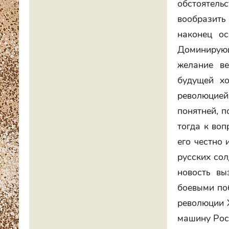
обстоятель
вообразить
наконец ос
Доминирую
желание ве
будущей хо
революцией 
понятней, п
тогда к во
его честно 
русских со
новость вы
боевыми по
революции X
машину Рос